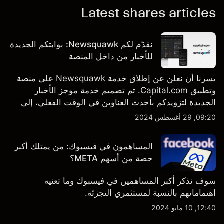
Latest shares articles
نقدّم لكم Newsquawk: بوابتكم الجديدة
للأخبار من داخل المنصة
يسرنا أن نعلن عن إطلاق خدمة Newsquawk على منصة
وتطبيق Capital.com. تم تصميم خدمة موجز الأخبار
الجديدة لتزويدكم بأحدث العناوين في الوقت الفعلي، إلى
جانب قصص إخبارية مخصصة وتقارير تحليلية متعمقة - وكل
09:20, 29 أغسطس 2024
ذلك متاح مباشرة على المنصة والتطبيق، أينما تحتاجها
بالضبط.
المساهمون في فيسبوك: من يمتلك أكبر
حصة من أسهم META؟
سوف نذكر أكبر المساهمين في فيسبوك وما تعنيه
اهتماماتهم بالنسبة لمستثمري التجزئة.
12:40, 10 مايو 2024