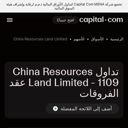
تخضع شركة Capital Com MENA لتداول الأوراق المالية ذ.م.م لرقابة وإشراف هيئة
السوق المالية.
افتح حسابًا
الرئيسية
الأسواق
الأسهم
China Resources Land Limited
تداول China Resources
Land Limited - 1109 عقد
الفروقات
أضف إلى اللائحة المفضلة