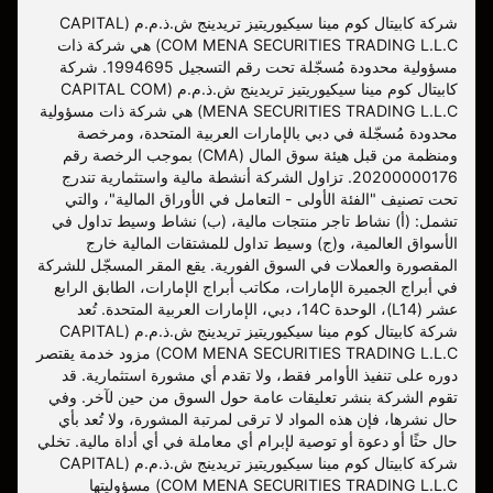
شركة كابيتال كوم مينا سيكيوريتيز تريدينج ش.ذ.م.م (CAPITAL
COM MENA SECURITIES TRADING L.L.C) هي شركة ذات
مسؤولية محدودة مُسجّلة تحت رقم التسجيل 1994695. شركة
كابيتال كوم مينا سيكيوريتيز تريدينج ش.ذ.م.م (CAPITAL COM
MENA SECURITIES TRADING L.L.C) هي شركة ذات مسؤولية
محدودة مُسجّلة في دبي بالإمارات العربية المتحدة، ومرخصة
ومنظمة من قبل هيئة سوق المال (CMA) بموجب الرخصة رقم
20200000176. تزاول الشركة أنشطة مالية واستثمارية تندرج
تحت تصنيف "الفئة الأولى - التعامل في الأوراق المالية"، والتي
تشمل: (أ) نشاط تاجر منتجات مالية، (ب) نشاط وسيط تداول في
الأسواق العالمية، و(ج) وسيط تداول للمشتقات المالية خارج
المقصورة والعملات في السوق الفورية. يقع المقر المسجّل للشركة
في أبراج الجميرة الإمارات، مكاتب أبراج الإمارات، الطابق الرابع
عشر (L14)، الوحدة 14C، دبي، الإمارات العربية المتحدة. تُعد
شركة كابيتال كوم مينا سيكيوريتيز تريدينج ش.ذ.م.م (CAPITAL
COM MENA SECURITIES TRADING L.L.C) مزود خدمة يقتصر
دوره على تنفيذ الأوامر فقط، ولا تقدم أي مشورة استثمارية. قد
تقوم الشركة بنشر تعليقات عامة حول السوق من حين لآخر. وفي
حال نشرها، فإن هذه المواد لا ترقى لمرتبة المشورة، ولا تُعد بأي
حال حثًا أو دعوة أو توصية لإبرام أي معاملة في أي أداة مالية. تخلي
شركة كابيتال كوم مينا سيكيوريتيز تريدينج ش.ذ.م.م (CAPITAL
COM MENA SECURITIES TRADING L.L.C) مسؤوليتها