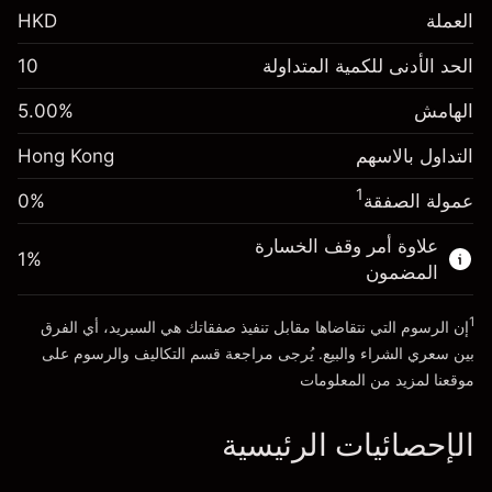
العملة
HKD
الهامش. استثمارك
HK$1,000.00
الحد الأدنى للكمية المتداولة
10
-0.018156
%
الهامش. استثمارك
HK$1,000.00
رسم المبيت
(-HK$3.63)
الهامش
%
5.00
-0.003762
%
رسم المبيت
حجم التداول مع الرافعة المالية ~ $
HK$20,000.00
(-HK$0.75)
التداول بالاسهم
Hong Kong
المال من الرافعة المالية ~
HK$19,000.00
حجم التداول مع الرافعة المالية ~ $
HK$20,000.00
1
عمولة الصفقة
0%
المال من الرافعة المالية ~
HK$19,000.00
الذهاب إلى المنصة
علاوة أمر وقف الخسارة
1
%
المضمون
الذهاب إلى المنصة
1
إن الرسوم التي نتقاضاها مقابل تنفيذ صفقاتك هي السبريد، أي الفرق
بين سعري الشراء والبيع. يُرجى مراجعة قسم
التكاليف والرسوم
على
موقعنا لمزيد من المعلومات
الإحصائيات الرئيسية