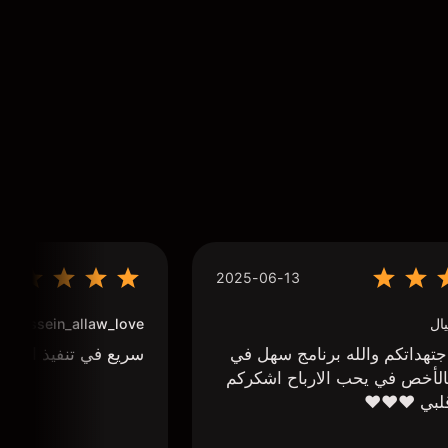
2025-06-13
ال
houssein_allaw_love
تهداتكم والله برنامج سهل في
سريع في تنفيذ الاوا
لأخص في يحب الارباح اشكركم
لبي ❤️❤️❤️