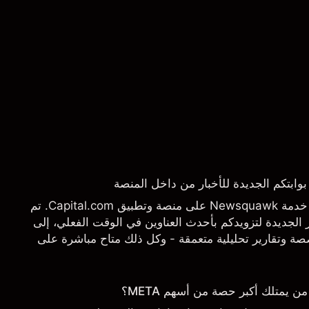
يسرنا أن نعلن عن إطلاق خدمة Newsquawk على منصة وتطبيق Capital.com. تم
الجديدة لتزويدكم بأحدث العناوين في الوقت الفعلي، إلى
 وتقارير تحليلية متعمقة - وكل ذلك متاح مباشرة على
تاجها بالضبط.
يمتلك أكبر حصة من أسهم META؟