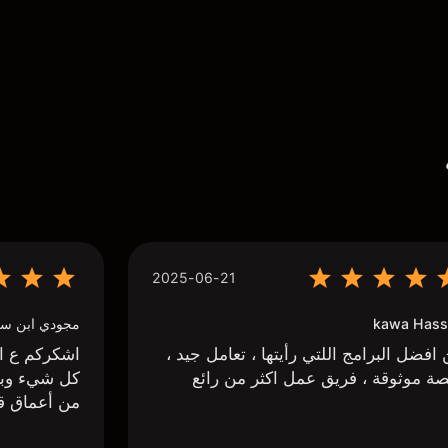
2025-06-21
kawa Hass
مجودي ابن سي
افضل البرامج اللتي رأيتها ، تعامل جيد ،
اشكركم ع اج
ة موثوقة ، فريق عمل اكثر من رائع
كل شيء وبا
من أعماق ق