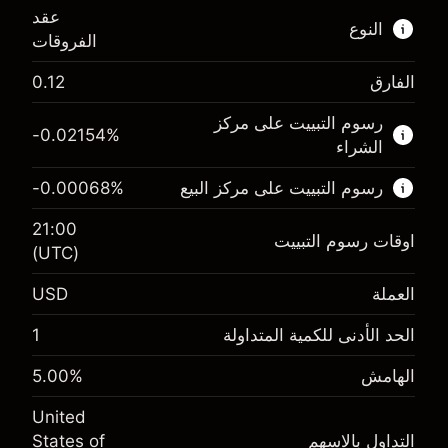
عقد
النوع
الفروقات
الفارق
0.12
هذا السوق المالي متاح للتداول من خلال عقود
الفروقات.
رسوم التبييت على مركز
-0.02154
%
الشراء
اعرف المزيد عن:
رسوم التبييت على مركز البيع
%
-0.00068
عقود الفروقات
21:00
اوقات رسوم التبييت
(UTC)
العملة
USD
الهامش. استثمارك
$1,000.00
-0.02154
الحد الأدنى للكمية المتداولة
1
الهامش. استثمارك
$1,000.00
رسم المبيت
%
-0.000682
(-$4.31)
الهامش
%
5.00
رسم المبيت
%
حجم التداول مع الرافعة المالية ~ $
$20,000.00
(-$0.14)
United
المال من الرافعة المالية ~
$19,000.00
التداول بالاسهم
States of
حجم التداول مع الرافعة المالية ~ $
$20,000.00