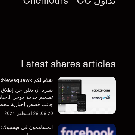
تداول Chemours - CC
Latest shares articles
نقدّم لكم Newsquawk: بوابتكم الجديدة للأخبار من داخل المنصة
تصميم خدمة موجز الأخبار 
جانب قصص إخبارية مخصصة
المنصة والتطبيق، أينما تح
09:20, 29 أغسطس 2024
المساهمون في فيسبوك: من 