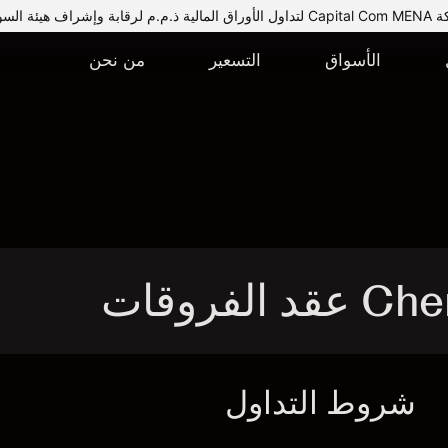
يئة السوق المالية.
الأسواق
التسعير
من نحن
شروط التداول
ا