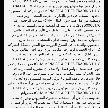
مسؤولية محدودة مُسجّلة تحت رقم التسجيل 1994695. شركة
كابيتال كوم مينا سيكيوريتيز تريدينج ش.ذ.م.م (CAPITAL COM
MENA SECURITIES TRADING L.L.C) هي شركة ذات مسؤولية
محدودة مُسجّلة في دبي بالإمارات العربية المتحدة، ومرخصة
ومنظمة من قبل هيئة سوق المال (CMA) بموجب الرخصة رقم
20200000176. تزاول الشركة أنشطة مالية واستثمارية تندرج
تحت تصنيف "الفئة الأولى - التعامل في الأوراق المالية"، والتي
تشمل: (أ) نشاط تاجر منتجات مالية، (ب) نشاط وسيط تداول في
الأسواق العالمية، و(ج) وسيط تداول للمشتقات المالية خارج
المقصورة والعملات في السوق الفورية. يقع المقر المسجّل للشركة
في أبراج الجميرة الإمارات، مكاتب أبراج الإمارات، الطابق الرابع
عشر (L14)، الوحدة 14C، دبي، الإمارات العربية المتحدة. تُعد
شركة كابيتال كوم مينا سيكيوريتيز تريدينج ش.ذ.م.م (CAPITAL
COM MENA SECURITIES TRADING L.L.C) مزود خدمة يقتصر
دوره على تنفيذ الأوامر فقط، ولا تقدم أي مشورة استثمارية. قد
تقوم الشركة بنشر تعليقات عامة حول السوق من حين لآخر. وفي
حال نشرها، فإن هذه المواد لا ترقى لمرتبة المشورة، ولا تُعد بأي
حال حثًا أو دعوة أو توصية لإبرام أي معاملة في أي أداة مالية. تخلي
شركة كابيتال كوم مينا سيكيوريتيز تريدينج ش.ذ.م.م (CAPITAL
COM MENA SECURITIES TRADING L.L.C) مسؤوليتها
القانونية تمامًا عن أي استخدام للمحتوى المعروض وعن أي تبعات
قد تترتب على هذا الاستخدام. كما لا يتم تقديم أي إقرار أو ضمان،
صريحًا أو ضمنيًا، بشأن اكتمال أو شمولية هذه المعلومات. ويتحمل