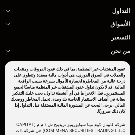
التداول
الأسواق
التسعير
من نحن
عقود المشتقات غير المنظمة، بما في ذلك عقود الفروقات ومنتجات
والعملات في السوق الفوري.، هي أدوات مالية معقدة وتنطوي على
درجة عالية من المخاطرة لخسارة الأموال بسرعة بسبب الرافعة
المالية. قد لا يكون تداول عقود المشتقات غير المنظمة مناسبًا لجميع
المستثمرين. قبل الانخراط في أي أنشطة تداول، يجب عليك التفكير
بعناية في أهداف الاستثمار الخاصة بك ومدى تحمل المخاطر ووضعك
المالي. يرجى البحث عن المشورة المالية المستقلة قبل التداول إذا
كان ذلك ضروريًا.
شركة كابيتال كوم مينا سيكيوريتيز تريدينج ش.ذ.م.م (CAPITAL
COM MENA SECURITIES TRADING L.L.C) هي شركة ذات