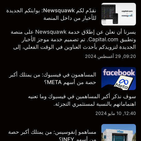
نقدّم لكم Newsquawk: بوابتكم الجديدة
للأخبار من داخل المنصة
يسرنا أن نعلن عن إطلاق خدمة Newsquawk على منصة
وتطبيق Capital.com. تم تصميم خدمة موجز الأخبار
الجديدة لتزويدكم بأحدث العناوين في الوقت الفعلي، إلى
جانب قصص إخبارية مخصصة وتقارير تحليلية متعمقة - وكل
09:20, 29 أغسطس 2024
ذلك متاح مباشرة على المنصة والتطبيق، أينما تحتاجها
بالضبط.
المساهمون في فيسبوك: من يمتلك أكبر
حصة من أسهم META؟
سوف نذكر أكبر المساهمين في فيسبوك وما تعنيه
اهتماماتهم بالنسبة لمستثمري التجزئة.
12:40, 10 مايو 2024
مساهمو إنفوسيس: من يمتلك أكبر حصة
من أسهم INFY؟