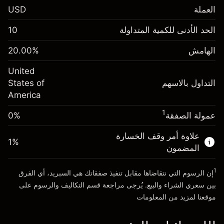
العملة
USD
الهامش. استثمارك
$1,000.00
الحد الأدنى للكمية المتداولة
10
-0.021568
الهامش. استثمارك
$1,000.00
رسم المبيت
%
الهامش
%
20.00
-0.000654
(-$1.08)
رسم المبيت
%
United
حجم التداول مع الرافعة المالية ~ $
$5,000.00
(-$0.03)
التداول بالاسهم
States of
المال من الرافعة المالية ~
$4,000.00
America
حجم التداول مع الرافعة المالية ~ $
$5,000.00
المال من الرافعة المالية ~
$4,000.00
1
عمولة الصفقة
0%
الذهاب إلى المنصة
علاوة أمر وقف الخسارة
الذهاب إلى المنصة
1
%
المضمون
1
إن الرسوم التي نتقاضاها مقابل تنفيذ صفقاتك هي السبريد، أي الفرق
بين سعري الشراء والبيع. يُرجى مراجعة قسم
التكاليف والرسوم
على
موقعنا لمزيد من المعلومات