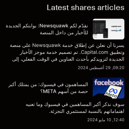
Latest shares articles
نقدّم لكم Newsquawk: بوابتكم الجديدة
للأخبار من داخل المنصة
يسرنا أن نعلن عن إطلاق خدمة Newsquawk على منصة
وتطبيق Capital.com. تم تصميم خدمة موجز الأخبار
الجديدة لتزويدكم بأحدث العناوين في الوقت الفعلي، إلى
جانب قصص إخبارية مخصصة وتقارير تحليلية متعمقة - وكل
09:20, 29 أغسطس 2024
ذلك متاح مباشرة على المنصة والتطبيق، أينما تحتاجها
بالضبط.
المساهمون في فيسبوك: من يمتلك أكبر
حصة من أسهم META؟
سوف نذكر أكبر المساهمين في فيسبوك وما تعنيه
اهتماماتهم بالنسبة لمستثمري التجزئة.
12:40, 10 مايو 2024