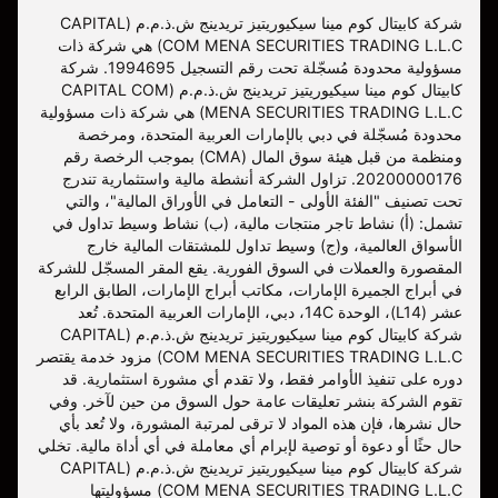
شركة كابيتال كوم مينا سيكيوريتيز تريدينج ش.ذ.م.م (CAPITAL
COM MENA SECURITIES TRADING L.L.C) هي شركة ذات
مسؤولية محدودة مُسجّلة تحت رقم التسجيل 1994695. شركة
كابيتال كوم مينا سيكيوريتيز تريدينج ش.ذ.م.م (CAPITAL COM
MENA SECURITIES TRADING L.L.C) هي شركة ذات مسؤولية
محدودة مُسجّلة في دبي بالإمارات العربية المتحدة، ومرخصة
ومنظمة من قبل هيئة سوق المال (CMA) بموجب الرخصة رقم
20200000176. تزاول الشركة أنشطة مالية واستثمارية تندرج
تحت تصنيف "الفئة الأولى - التعامل في الأوراق المالية"، والتي
تشمل: (أ) نشاط تاجر منتجات مالية، (ب) نشاط وسيط تداول في
الأسواق العالمية، و(ج) وسيط تداول للمشتقات المالية خارج
المقصورة والعملات في السوق الفورية. يقع المقر المسجّل للشركة
في أبراج الجميرة الإمارات، مكاتب أبراج الإمارات، الطابق الرابع
عشر (L14)، الوحدة 14C، دبي، الإمارات العربية المتحدة. تُعد
شركة كابيتال كوم مينا سيكيوريتيز تريدينج ش.ذ.م.م (CAPITAL
COM MENA SECURITIES TRADING L.L.C) مزود خدمة يقتصر
دوره على تنفيذ الأوامر فقط، ولا تقدم أي مشورة استثمارية. قد
تقوم الشركة بنشر تعليقات عامة حول السوق من حين لآخر. وفي
حال نشرها، فإن هذه المواد لا ترقى لمرتبة المشورة، ولا تُعد بأي
حال حثًا أو دعوة أو توصية لإبرام أي معاملة في أي أداة مالية. تخلي
شركة كابيتال كوم مينا سيكيوريتيز تريدينج ش.ذ.م.م (CAPITAL
COM MENA SECURITIES TRADING L.L.C) مسؤوليتها