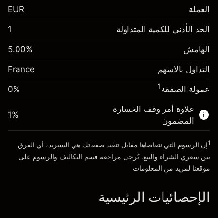
العملة
EUR
الهامش. استثمارك
€1,000.00
الحد الأدنى للكمية المتداولة
1
-0.017307
الهامش. استثمارك
€1,000.00
رسم المبيت
%
الهامش
%
5.00
-0.004915
(-€3.46)
رسم المبيت
%
التداول بالاسهم
France
حجم التداول مع الرافعة المالية ~ $
€20,000.00
(-€0.98)
المال من الرافعة المالية ~
€19,000.00
1
عمولة الصفقة
0%
حجم التداول مع الرافعة المالية ~ $
€20,000.00
المال من الرافعة المالية ~
€19,000.00
علاوة أمر وقف الخسارة
1
%
الذهاب إلى المنصة
المضمون
الذهاب إلى المنصة
1
إن الرسوم التي نتقاضاها مقابل تنفيذ صفقاتك هي السبريد، أي الفرق
بين سعري الشراء والبيع. يُرجى مراجعة قسم
التكاليف والرسوم
على
موقعنا لمزيد من المعلومات
الإحصائيات الرئيسية