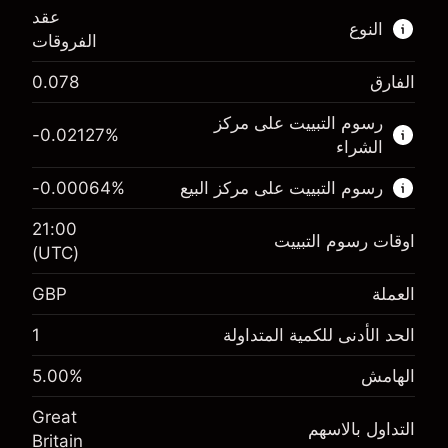
عقد
النوع
الفروقات
الفارق
0.078
هذا السوق المالي متاح للتداول من خلال عقود
الفروقات.
رسوم التبييت على مركز
-0.02127
%
الشراء
اعرف المزيد عن:
رسوم التبييت على مركز البيع
%
-0.00064
عقود الفروقات
21:00
اوقات رسوم التبييت
(UTC)
العملة
GBP
الهامش. استثمارك
£1,000.00
-0.021273
الحد الأدنى للكمية المتداولة
1
الهامش. استثمارك
£1,000.00
رسم المبيت
%
-0.000645
(-£4.26)
الهامش
%
5.00
رسم المبيت
%
حجم التداول مع الرافعة المالية ~ $
£20,000.00
(-£0.13)
Great
المال من الرافعة المالية ~
£19,000.00
التداول بالاسهم
Britain
حجم التداول مع الرافعة المالية ~ $
£20,000.00