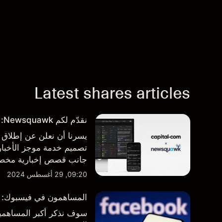
Latest shares articles
نقدّم لكم Newsquawk: بوابتكم الجديدة للأخبار من داخل المنصة
تصميم خدمة موجز الأخبار 
جانب قصص إخبارية مخصصة
المنصة والتطبيق، أينما تح
09:20, 29 أغسطس 2024
المساهمون في فيسبوك: من 
سوف نذكر أكبر المساهمين