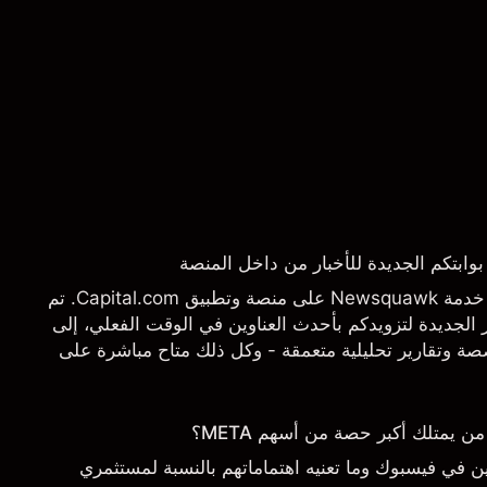
يسرنا أن نعلن عن إطلاق خدمة Newsquawk على منصة وتطبيق Capital.com. تم
الجديدة لتزويدكم بأحدث العناوين في الوقت الفعلي، إلى
 وتقارير تحليلية متعمقة - وكل ذلك متاح مباشرة على
تاجها بالضبط.
يمتلك أكبر حصة من أسهم META؟
 في فيسبوك وما تعنيه اهتماماتهم بالنسبة لمستثمري