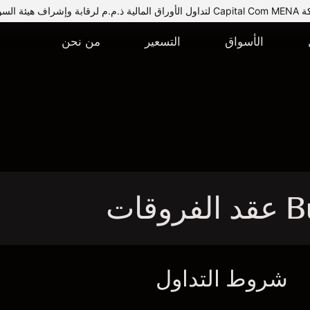
يئة السوق المالية.
الأسواق
التسعير
من نحن
شروط التداول
ا