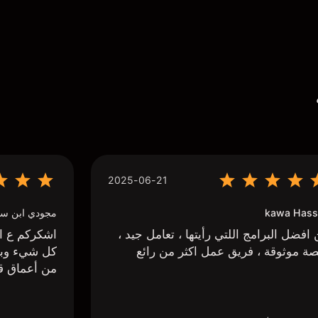
2025-06-21
kawa Hass
مجودي ابن سي
افضل البرامج اللتي رأيتها ، تعامل جيد ،
اشكركم ع اج
ة موثوقة ، فريق عمل اكثر من رائع
كل شيء وبا
من أعماق ق