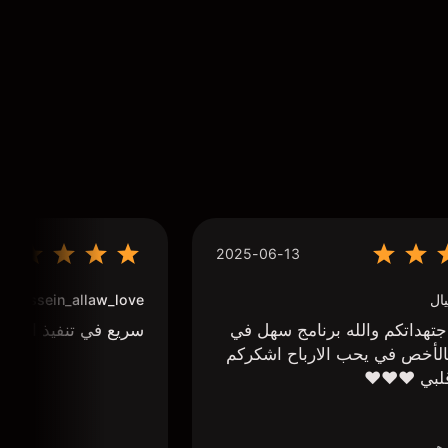
2025-06-13
ال
houssein_allaw_love
تهداتكم والله برنامج سهل في
سريع في تنفيذ الاوا
لأخص في يحب الارباح اشكركم
لبي ❤️❤️❤️