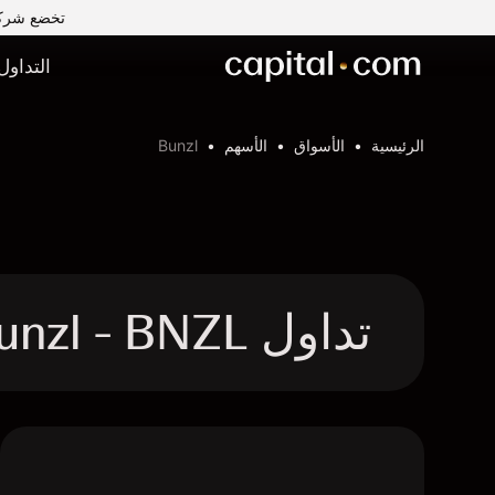
تخضع شركة Capital Com MENA لتداول الأوراق المالية ذ.م.م لرقابة وإشراف ه
التداول
الرئيسية
الأسواق
الأسهم
Bunzl
تداول Bunzl - BNZL عقد الفروقات