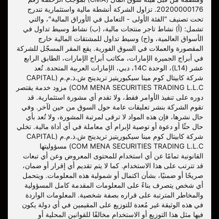
20200000176. تزاول الشركة أنشطة مالية واستثمارية تندرج
تحت تصنيف "الفئة الأولى - التعامل في الأوراق المالية"، والتي
تشمل: (أ) نشاط تاجر منتجات مالية، (ب) نشاط وسيط تداول في
الأسواق العالمية، و(ج) وسيط تداول للمشتقات المالية خارج
المقصورة والعملات في السوق الفورية. يقع المقر المسجّل للشركة
في أبراج الجميرة الإمارات، مكاتب أبراج الإمارات، الطابق الرابع
عشر (L14)، الوحدة 14C، دبي، الإمارات العربية المتحدة. تُعد
شركة كابيتال كوم مينا سيكيوريتيز تريدينج ش.ذ.م.م (CAPITAL
COM MENA SECURITIES TRADING L.L.C) مزود خدمة يقتصر
دوره على تنفيذ الأوامر فقط، ولا تقدم أي مشورة استثمارية. قد
تقوم الشركة بنشر تعليقات عامة حول السوق من حين لآخر. وفي
حال نشرها، فإن هذه المواد لا ترقى لمرتبة المشورة، ولا تُعد بأي
حال حثًا أو دعوة أو توصية لإبرام أي معاملة في أي أداة مالية. تخلي
شركة كابيتال كوم مينا سيكيوريتيز تريدينج ش.ذ.م.م (CAPITAL
COM MENA SECURITIES TRADING L.L.C) مسؤوليتها
القانونية تمامًا عن أي استخدام للمحتوى المعروض وعن أي تبعات
قد تترتب على هذا الاستخدام. كما لا يتم تقديم أي إقرار أو ضمان،
صريحًا أو ضمنيًا، بشأن اكتمال أو شمولية هذه المعلومات. ويتحمل
أي شخص يتصرف بناءً على المعلومات المقدمة كامل المسؤولية
والمخاطر المترتبة على قراره بصفة شخصية. المعلومات الواردة
في هذه الوثيقة غير مُعدة للتوزيع على المقيمين في أي دولة يكون
فيها مثل هذا التوزيع أو الاستخدام مخالفًا للقوانين المحلية أو