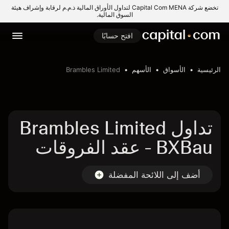
تخضع شركة Capital Com MENA لتداول الأوراق المالية ذ.م.م لرقابة وإشراف هيئة
السوق المالية.
افتح حسابًا
الرئيسية
الأسواق
الأسهم
Brambles Limited
تداول Brambles Limited
- BXBau عقد الفروقات
أضف إلى اللائحة المفضلة