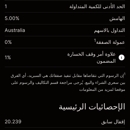
الهامش. استثمارك
A$1,000.00
الحد الأدنى للكمية المتداولة
1
-0.022801
الهامش. استثمارك
A$1,000.00
رسم المبيت
%
الهامش
%
5.00
0.000884
(-A$4.56)
رسم المبيت
%
التداول بالاسهم
Australia
حجم التداول مع الرافعة المالية ~ $
A$20,000.00
(A$0.18)
المال من الرافعة المالية ~
A$19,000.00
1
عمولة الصفقة
0%
حجم التداول مع الرافعة المالية ~ $
A$20,000.00
المال من الرافعة المالية ~
A$19,000.00
علاوة أمر وقف الخسارة
1
%
الذهاب إلى المنصة
المضمون
الذهاب إلى المنصة
1
إن الرسوم التي نتقاضاها مقابل تنفيذ صفقاتك هي السبريد، أي الفرق
بين سعري الشراء والبيع. يُرجى مراجعة قسم
التكاليف والرسوم
على
موقعنا لمزيد من المعلومات
الإحصائيات الرئيسية
إقفال سابق
20.239