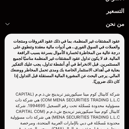
التسعير
من نحن
عقود المشتقات غير المنظمة، بما في ذلك عقود الفروقات ومنتجات
والعملات في السوق الفوري.، هي أدوات مالية معقدة وتنطوي على
درجة عالية من المخاطرة لخسارة الأموال بسرعة بسبب الرافعة
المالية. قد لا يكون تداول عقود المشتقات غير المنظمة مناسبًا لجميع
المستثمرين. قبل الانخراط في أي أنشطة تداول، يجب عليك التفكير
بعناية في أهداف الاستثمار الخاصة بك ومدى تحمل المخاطر ووضعك
المالي. يرجى البحث عن المشورة المالية المستقلة قبل التداول إذا
كان ذلك ضروريًا.
شركة كابيتال كوم مينا سيكيوريتيز تريدينج ش.ذ.م.م (CAPITAL
COM MENA SECURITIES TRADING L.L.C) هي شركة ذات
مسؤولية محدودة مُسجّلة تحت رقم التسجيل 1994695. شركة
كابيتال كوم مينا سيكيوريتيز تريدينج ش.ذ.م.م (CAPITAL COM
MENA SECURITIES TRADING L.L.C) هي شركة ذات مسؤولية
محدودة مُسجّلة في دبي بالإمارات العربية المتحدة، ومرخصة
ومنظمة من قبل هيئة سوق المال (CMA) بموجب الرخصة رقم