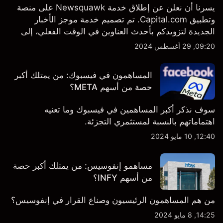
يسرنا أن نعلن عن إطلاق خدمة Newsquawk على منصة
وتطبيق Capital.com. تم تصميم خدمة موجز الأخبار
الجديدة لتزويدكم بأحدث العناوين في الوقت الفعلي، إلى
جانب قصص إخبارية مخصصة وتقارير تحليلية متعمقة - وكل
09:20, 29 أغسطس 2024
ذلك متاح مباشرة على المنصة والتطبيق، أينما تحتاجها
بالضبط.
المساهمون في فيسبوك: من يمتلك أكبر
حصة من أسهم META؟
سوف نذكر أكبر المساهمين في فيسبوك وما تعنيه
اهتماماتهم بالنسبة لمستثمري التجزئة.
12:40, 10 مايو 2024
مساهمو إنفوسيس: من يمتلك أكبر حصة
من أسهم INFY؟
من هم المساهمون الرئيسيون وصناع القرار في إنفوسيس؟
14:25, 8 مايو 2024