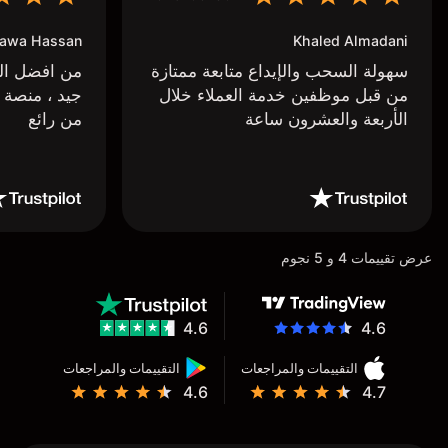
awa Hassan
Khaled Almadani
سهولة السحب والإيداع متابعة ممتازة
من افضل البر
من قبل موظفين خدمة العملاء خلال
جيد ، منصة 
الأربعة والعشرون ساعة
من رائع
عرض تقييمات 4 و 5 نجوم
4.6
4.6
التقييمات والمراجعات
التقييمات والمراجعات
4.6
4.7