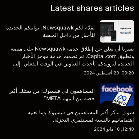
Latest shares articles
نقدّم لكم Newsquawk: بوابتكم الجديدة
للأخبار من داخل المنصة
يسرنا أن نعلن عن إطلاق خدمة Newsquawk على منصة
وتطبيق Capital.com. تم تصميم خدمة موجز الأخبار
الجديدة لتزويدكم بأحدث العناوين في الوقت الفعلي، إلى
جانب قصص إخبارية مخصصة وتقارير تحليلية متعمقة - وكل
09:20, 29 أغسطس 2024
ذلك متاح مباشرة على المنصة والتطبيق، أينما تحتاجها
بالضبط.
المساهمون في فيسبوك: من يمتلك أكبر
حصة من أسهم META؟
سوف نذكر أكبر المساهمين في فيسبوك وما تعنيه
اهتماماتهم بالنسبة لمستثمري التجزئة.
12:40, 10 مايو 2024