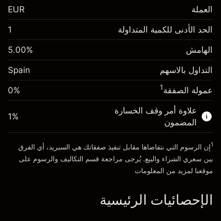
العملة
EUR
الهامش. استثمارك
€1,000.00
الحد الأدنى للكمية المتداولة
1
-0.017307
الهامش. استثمارك
€1,000.00
رسم المبيت
%
الهامش
%
5.00
-0.004915
(-€3.46)
رسم المبيت
%
التداول بالاسهم
Spain
حجم التداول مع الرافعة المالية ~ $
€20,000.00
(-€0.98)
المال من الرافعة المالية ~
€19,000.00
1
عمولة الصفقة
0%
حجم التداول مع الرافعة المالية ~ $
€20,000.00
المال من الرافعة المالية ~
€19,000.00
علاوة أمر وقف الخسارة
1
%
الذهاب إلى المنصة
المضمون
الذهاب إلى المنصة
1
إن الرسوم التي نتقاضاها مقابل تنفيذ صفقاتك هي السبريد، أي الفرق
بين سعري الشراء والبيع. يُرجى مراجعة قسم
التكاليف والرسوم
على
موقعنا لمزيد من المعلومات
الإحصائيات الرئيسية