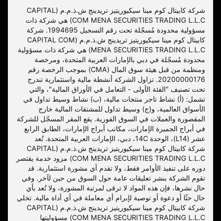
شركة كابيتال كوم مينا سيكيوريتيز تريدينج ش.ذ.م.م (CAPITAL
COM MENA SECURITIES TRADING L.L.C) هي شركة ذات
مسؤولية محدودة مُسجّلة تحت رقم التسجيل 1994695. شركة
كابيتال كوم مينا سيكيوريتيز تريدينج ش.ذ.م.م (CAPITAL COM
MENA SECURITIES TRADING L.L.C) هي شركة ذات مسؤولية
محدودة مُسجّلة في دبي بالإمارات العربية المتحدة، ومرخصة
ومنظمة من قبل هيئة سوق المال (CMA) بموجب الرخصة رقم
20200000176. تزاول الشركة أنشطة مالية واستثمارية تندرج
تحت تصنيف "الفئة الأولى - التعامل في الأوراق المالية"، والتي
تشمل: (أ) نشاط تاجر منتجات مالية، (ب) نشاط وسيط تداول في
الأسواق العالمية، و(ج) وسيط تداول للمشتقات المالية خارج
المقصورة والعملات في السوق الفورية. يقع المقر المسجّل للشركة
في أبراج الجميرة الإمارات، مكاتب أبراج الإمارات، الطابق الرابع
عشر (L14)، الوحدة 14C، دبي، الإمارات العربية المتحدة. تُعد
شركة كابيتال كوم مينا سيكيوريتيز تريدينج ش.ذ.م.م (CAPITAL
COM MENA SECURITIES TRADING L.L.C) مزود خدمة يقتصر
دوره على تنفيذ الأوامر فقط، ولا تقدم أي مشورة استثمارية. قد
تقوم الشركة بنشر تعليقات عامة حول السوق من حين لآخر. وفي
حال نشرها، فإن هذه المواد لا ترقى لمرتبة المشورة، ولا تُعد بأي
حال حثًا أو دعوة أو توصية لإبرام أي معاملة في أي أداة مالية. تخلي
شركة كابيتال كوم مينا سيكيوريتيز تريدينج ش.ذ.م.م (CAPITAL
COM MENA SECURITIES TRADING L.L.C) مسؤوليتها