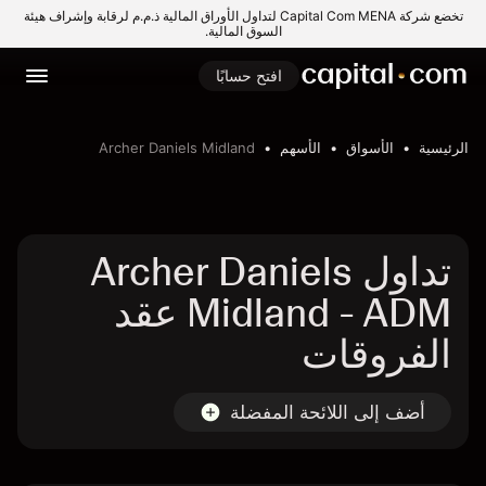
تخضع شركة Capital Com MENA لتداول الأوراق المالية ذ.م.م لرقابة وإشراف هيئة
السوق المالية.
افتح حسابًا
الرئيسية
الأسواق
الأسهم
Archer Daniels Midland
تداول Archer Daniels
Midland - ADM عقد
الفروقات
أضف إلى اللائحة المفضلة