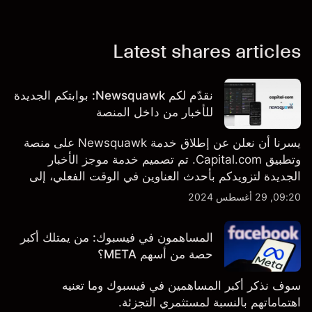
Latest shares articles
نقدّم لكم Newsquawk: بوابتكم الجديدة
للأخبار من داخل المنصة
يسرنا أن نعلن عن إطلاق خدمة Newsquawk على منصة
وتطبيق Capital.com. تم تصميم خدمة موجز الأخبار
الجديدة لتزويدكم بأحدث العناوين في الوقت الفعلي، إلى
جانب قصص إخبارية مخصصة وتقارير تحليلية متعمقة - وكل
09:20, 29 أغسطس 2024
ذلك متاح مباشرة على المنصة والتطبيق، أينما تحتاجها
بالضبط.
المساهمون في فيسبوك: من يمتلك أكبر
حصة من أسهم META؟
سوف نذكر أكبر المساهمين في فيسبوك وما تعنيه
اهتماماتهم بالنسبة لمستثمري التجزئة.