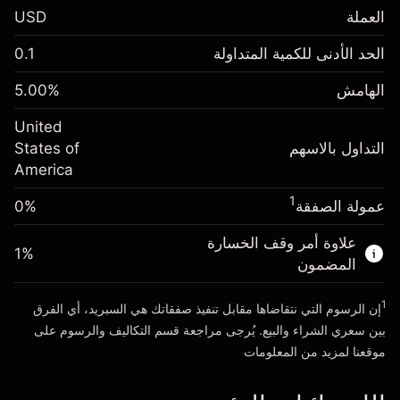
العملة
USD
الهامش. استثمارك
$1,000.00
الحد الأدنى للكمية المتداولة
0.1
-0.02154
الهامش. استثمارك
$1,000.00
رسم المبيت
%
الهامش
%
5.00
-0.000682
(-$4.31)
رسم المبيت
%
United
حجم التداول مع الرافعة المالية ~ $
$20,000.00
(-$0.14)
التداول بالاسهم
States of
المال من الرافعة المالية ~
$19,000.00
America
حجم التداول مع الرافعة المالية ~ $
$20,000.00
المال من الرافعة المالية ~
$19,000.00
1
عمولة الصفقة
0%
الذهاب إلى المنصة
علاوة أمر وقف الخسارة
الذهاب إلى المنصة
1
%
المضمون
1
إن الرسوم التي نتقاضاها مقابل تنفيذ صفقاتك هي السبريد، أي الفرق
بين سعري الشراء والبيع. يُرجى مراجعة قسم
التكاليف والرسوم
على
موقعنا لمزيد من المعلومات