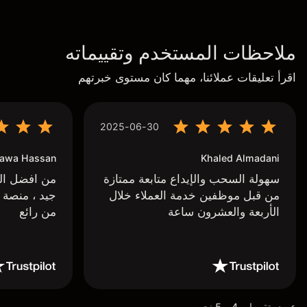
ملاحظات المستخدم وتقييماته
اقرأ تعليقات عملائنا، مهما كان مستوى خبرتهم
2025-06-30
awa Hassan
Khaled Almadani
سهولة السحب والإيداع متابعة ممتازة
من افضل البر
من قبل موظفين خدمة العملاء خلال
جيد ، منصة 
الأربعة والعشرون ساعة
من رائع
عرض تقييمات 4 و 5 نجوم