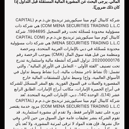
المالي. يرجى البحث عن المشورة المالية المستقلة قبل التداول إذا
كان ذلك ضروريًا.
شركة كابيتال كوم مينا سيكيوريتيز تريدينج ش.ذ.م.م (CAPITAL
COM MENA SECURITIES TRADING L.L.C) هي شركة ذات
مسؤولية محدودة مُسجّلة تحت رقم التسجيل 1994695. شركة
كابيتال كوم مينا سيكيوريتيز تريدينج ش.ذ.م.م (CAPITAL COM
MENA SECURITIES TRADING L.L.C) هي شركة ذات مسؤولية
محدودة مُسجّلة في دبي بالإمارات العربية المتحدة، ومرخصة
ومنظمة من قبل هيئة سوق المال (CMA) بموجب الرخصة رقم
20200000176. تزاول الشركة أنشطة مالية واستثمارية تندرج
تحت تصنيف "الفئة الأولى - التعامل في الأوراق المالية"، والتي
تشمل: (أ) نشاط تاجر منتجات مالية، (ب) نشاط وسيط تداول في
الأسواق العالمية، و(ج) وسيط تداول للمشتقات المالية خارج
المقصورة والعملات في السوق الفورية. يقع المقر المسجّل للشركة
في أبراج الجميرة الإمارات، مكاتب أبراج الإمارات، الطابق الرابع
عشر (L14)، الوحدة 14C، دبي، الإمارات العربية المتحدة. تُعد
شركة كابيتال كوم مينا سيكيوريتيز تريدينج ش.ذ.م.م (CAPITAL
COM MENA SECURITIES TRADING L.L.C) مزود خدمة يقتصر
دوره على تنفيذ الأوامر فقط، ولا تقدم أي مشورة استثمارية. قد
تقوم الشركة بنشر تعليقات عامة حول السوق من حين لآخر. وفي
حال نشرها، فإن هذه المواد لا ترقى لمرتبة المشورة، ولا تُعد بأي