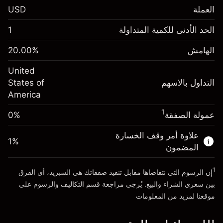
العملة
USD
الهامش. استثمارك
$1,000.00
الحد الأدنى للكمية المتداولة
1
-0.021596
الهامش. استثمارك
$1,000.00
رسم المبيت
%
الهامش
%
20.00
-0.000626
(-$1.08)
رسم المبيت
%
United
حجم التداول مع الرافعة المالية ~ $
$5,000.00
(-$0.03)
التداول بالاسهم
States of
المال من الرافعة المالية ~
$4,000.00
America
حجم التداول مع الرافعة المالية ~ $
$5,000.00
المال من الرافعة المالية ~
$4,000.00
1
عمولة الصفقة
0%
الذهاب إلى المنصة
علاوة أمر وقف الخسارة
الذهاب إلى المنصة
1
%
المضمون
1
إن الرسوم التي نتقاضاها مقابل تنفيذ صفقاتك هي السبريد، أي الفرق
بين سعري الشراء والبيع. يُرجى مراجعة قسم
التكاليف والرسوم
على
موقعنا لمزيد من المعلومات