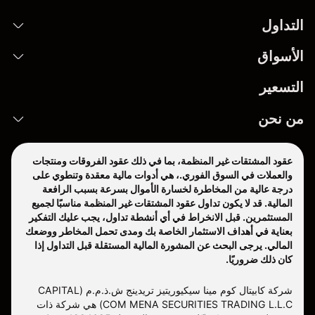
التداول
الأسواق
التسعير
من نحن
عقود المشتقات غير المنظمة، بما في ذلك عقود الفروقات ومنتجات
والعملات في السوق الفوري.، هي أدوات مالية معقدة وتنطوي على
درجة عالية من المخاطرة لخسارة الأموال بسرعة بسبب الرافعة
المالية. قد لا يكون تداول عقود المشتقات غير المنظمة مناسبًا لجميع
المستثمرين. قبل الانخراط في أي أنشطة تداول، يجب عليك التفكير
بعناية في أهداف الاستثمار الخاصة بك ومدى تحمل المخاطر ووضعك
المالي. يرجى البحث عن المشورة المالية المستقلة قبل التداول إذا
كان ذلك ضروريًا.
شركة كابيتال كوم مينا سيكيوريتيز تريدينج ش.ذ.م.م (CAPITAL
COM MENA SECURITIES TRADING L.L.C) هي شركة ذات