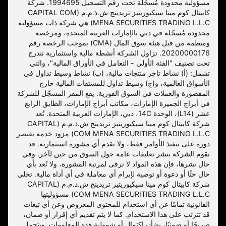
مسؤولية محدودة مُسجّلة تحت رقم التسجيل 1994695. شركة
كابيتال كوم مينا سيكيوريتيز تريدينج ش.ذ.م.م (CAPITAL COM
MENA SECURITIES TRADING L.L.C) هي شركة ذات مسؤولية
محدودة مُسجّلة في دبي بالإمارات العربية المتحدة، ومرخصة
ومنظمة من قبل هيئة سوق المال (CMA) بموجب الرخصة رقم
20200000176. تزاول الشركة أنشطة مالية واستثمارية تندرج
تحت تصنيف "الفئة الأولى - التعامل في الأوراق المالية"، والتي
تشمل: (أ) نشاط تاجر منتجات مالية، (ب) نشاط وسيط تداول في
الأسواق العالمية، و(ج) وسيط تداول للمشتقات المالية خارج
المقصورة والعملات في السوق الفورية. يقع المقر المسجّل للشركة
في أبراج الجميرة الإمارات، مكاتب أبراج الإمارات، الطابق الرابع
عشر (L14)، الوحدة 14C، دبي، الإمارات العربية المتحدة. تُعد
شركة كابيتال كوم مينا سيكيوريتيز تريدينج ش.ذ.م.م (CAPITAL
COM MENA SECURITIES TRADING L.L.C) مزود خدمة يقتصر
دوره على تنفيذ الأوامر فقط، ولا تقدم أي مشورة استثمارية. قد
تقوم الشركة بنشر تعليقات عامة حول السوق من حين لآخر. وفي
حال نشرها، فإن هذه المواد لا ترقى لمرتبة المشورة، ولا تُعد بأي
حال حثًا أو دعوة أو توصية لإبرام أي معاملة في أي أداة مالية. تخلي
شركة كابيتال كوم مينا سيكيوريتيز تريدينج ش.ذ.م.م (CAPITAL
COM MENA SECURITIES TRADING L.L.C) مسؤوليتها
القانونية تمامًا عن أي استخدام للمحتوى المعروض وعن أي تبعات
قد تترتب على هذا الاستخدام. كما لا يتم تقديم أي إقرار أو ضمان،
صريحًا أو ضمنيًا، بشأن اكتمال أو شمولية هذه المعلومات. ويتحمل