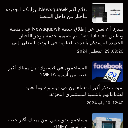
نقدّم لكم Newsquawk: بوابتكم الجديدة
للأخبار من داخل المنصة
يسرنا أن نعلن عن إطلاق خدمة Newsquawk على منصة
وتطبيق Capital.com. تم تصميم خدمة موجز الأخبار
الجديدة لتزويدكم بأحدث العناوين في الوقت الفعلي، إلى
جانب قصص إخبارية مخصصة وتقارير تحليلية متعمقة - وكل
09:20, 29 أغسطس 2024
ذلك متاح مباشرة على المنصة والتطبيق، أينما تحتاجها
بالضبط.
المساهمون في فيسبوك: من يمتلك أكبر
حصة من أسهم META؟
سوف نذكر أكبر المساهمين في فيسبوك وما تعنيه
اهتماماتهم بالنسبة لمستثمري التجزئة.
12:40, 10 مايو 2024
مساهمو إنفوسيس: من يمتلك أكبر حصة
من أسهم INFY؟