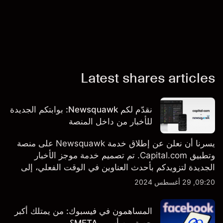
Latest shares articles
نقدّم لكم Newsquawk: بوابتكم الجديدة
للأخبار من داخل المنصة
يسرنا أن نعلن عن إطلاق خدمة Newsquawk على منصة
وتطبيق Capital.com. تم تصميم خدمة موجز الأخبار
الجديدة لتزويدكم بأحدث العناوين في الوقت الفعلي، إلى
جانب قصص إخبارية مخصصة وتقارير تحليلية متعمقة - وكل
09:20, 29 أغسطس 2024
ذلك متاح مباشرة على المنصة والتطبيق، أينما تحتاجها
بالضبط.
المساهمون في فيسبوك: من يمتلك أكبر