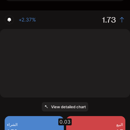
1.73
+2.37%
The chart shows the BILDCO stock price data over the
last 1 day, with a current price of 1.73, a high of 1.7, and
a low of 1.68.
View detailed chart
0.03
البيع
الشراء