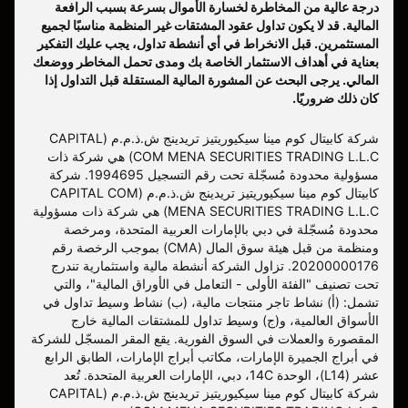
درجة عالية من المخاطرة لخسارة الأموال بسرعة بسبب الرافعة
المالية. قد لا يكون تداول عقود المشتقات غير المنظمة مناسبًا لجميع
المستثمرين. قبل الانخراط في أي أنشطة تداول، يجب عليك التفكير
بعناية في أهداف الاستثمار الخاصة بك ومدى تحمل المخاطر ووضعك
المالي. يرجى البحث عن المشورة المالية المستقلة قبل التداول إذا
كان ذلك ضروريًا.
شركة كابيتال كوم مينا سيكيوريتيز تريدينج ش.ذ.م.م (CAPITAL
COM MENA SECURITIES TRADING L.L.C) هي شركة ذات
مسؤولية محدودة مُسجّلة تحت رقم التسجيل 1994695. شركة
كابيتال كوم مينا سيكيوريتيز تريدينج ش.ذ.م.م (CAPITAL COM
MENA SECURITIES TRADING L.L.C) هي شركة ذات مسؤولية
محدودة مُسجّلة في دبي بالإمارات العربية المتحدة، ومرخصة
ومنظمة من قبل هيئة سوق المال (CMA) بموجب الرخصة رقم
20200000176. تزاول الشركة أنشطة مالية واستثمارية تندرج
تحت تصنيف "الفئة الأولى - التعامل في الأوراق المالية"، والتي
تشمل: (أ) نشاط تاجر منتجات مالية، (ب) نشاط وسيط تداول في
الأسواق العالمية، و(ج) وسيط تداول للمشتقات المالية خارج
المقصورة والعملات في السوق الفورية. يقع المقر المسجّل للشركة
في أبراج الجميرة الإمارات، مكاتب أبراج الإمارات، الطابق الرابع
عشر (L14)، الوحدة 14C، دبي، الإمارات العربية المتحدة. تُعد
شركة كابيتال كوم مينا سيكيوريتيز تريدينج ش.ذ.م.م (CAPITAL