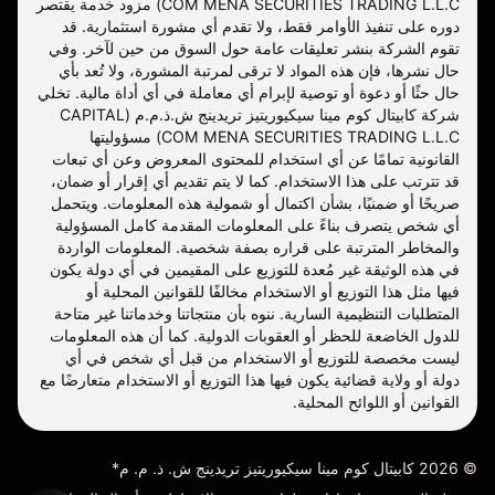
COM MENA SECURITIES TRADING L.L.C) مزود خدمة يقتصر
دوره على تنفيذ الأوامر فقط، ولا تقدم أي مشورة استثمارية. قد
تقوم الشركة بنشر تعليقات عامة حول السوق من حين لآخر. وفي
حال نشرها، فإن هذه المواد لا ترقى لمرتبة المشورة، ولا تُعد بأي
حال حثًا أو دعوة أو توصية لإبرام أي معاملة في أي أداة مالية. تخلي
شركة كابيتال كوم مينا سيكيوريتيز تريدينج ش.ذ.م.م (CAPITAL
COM MENA SECURITIES TRADING L.L.C) مسؤوليتها
القانونية تمامًا عن أي استخدام للمحتوى المعروض وعن أي تبعات
قد تترتب على هذا الاستخدام. كما لا يتم تقديم أي إقرار أو ضمان،
صريحًا أو ضمنيًا، بشأن اكتمال أو شمولية هذه المعلومات. ويتحمل
أي شخص يتصرف بناءً على المعلومات المقدمة كامل المسؤولية
والمخاطر المترتبة على قراره بصفة شخصية. المعلومات الواردة
في هذه الوثيقة غير مُعدة للتوزيع على المقيمين في أي دولة يكون
فيها مثل هذا التوزيع أو الاستخدام مخالفًا للقوانين المحلية أو
المتطلبات التنظيمية السارية. ننوه بأن منتجاتنا وخدماتنا غير متاحة
للدول الخاضعة للحظر أو العقوبات الدولية. كما أن هذه المعلومات
ليست مخصصة للتوزيع أو الاستخدام من قبل أي شخص في أي
دولة أو ولاية قضائية يكون فيها هذا التوزيع أو الاستخدام متعارضًا مع
القوانين أو اللوائح المحلية.
©
2026
كابيتال كوم مينا سيكيوريتيز تريدينج ش. ذ. م. م*