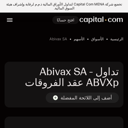
تخضع شركة Capital Com MENA لتداول الأوراق المالية ذ.م.م لرقابة وإشراف هيئة
السوق المالية.
افتح حسابًا
الرئيسية
الأسواق
الأسهم
Abivax SA
تداول Abivax SA -
ABVXp عقد الفروقات
أضف إلى اللائحة المفضلة