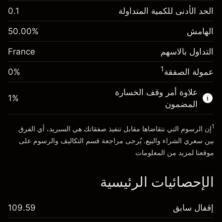
الهامش. استثمارك
€1,000.00
الحد الأدنى للكمية المتداولة
0.1
-0.017307
الهامش. استثمارك
€1,000.00
رسم المبيت
%
الهامش
%
50.00
-0.004915
(-€0.35)
رسم المبيت
%
التداول بالاسهم
France
حجم التداول مع الرافعة المالية ~ $
€2,000.00
(-€0.10)
المال من الرافعة المالية ~
€1,000.00
1
عمولة الصفقة
0%
حجم التداول مع الرافعة المالية ~ $
€2,000.00
المال من الرافعة المالية ~
€1,000.00
علاوة أمر وقف الخسارة
1
%
الذهاب إلى المنصة
المضمون
الذهاب إلى المنصة
1
إن الرسوم التي نتقاضاها مقابل تنفيذ صفقاتك هي السبريد، أي الفرق
بين سعري الشراء والبيع. يُرجى مراجعة قسم
التكاليف والرسوم
على
موقعنا لمزيد من المعلومات
الإحصائيات الرئيسية
إقفال سابق
109.59