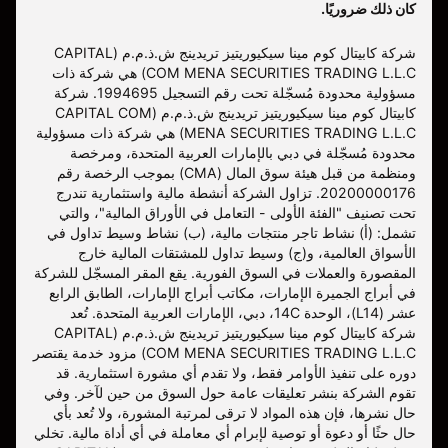
كان ذلك ضروريًا.
شركة كابيتال كوم مينا سيكيوريتيز تريدينج ش.ذ.م.م (CAPITAL
COM MENA SECURITIES TRADING L.L.C) هي شركة ذات
مسؤولية محدودة مُسجّلة تحت رقم التسجيل 1994695. شركة
كابيتال كوم مينا سيكيوريتيز تريدينج ش.ذ.م.م (CAPITAL COM
MENA SECURITIES TRADING L.L.C) هي شركة ذات مسؤولية
محدودة مُسجّلة في دبي بالإمارات العربية المتحدة، ومرخصة
ومنظمة من قبل هيئة سوق المال (CMA) بموجب الرخصة رقم
20200000176. تزاول الشركة أنشطة مالية واستثمارية تندرج
تحت تصنيف "الفئة الأولى - التعامل في الأوراق المالية"، والتي
تشمل: (أ) نشاط تاجر منتجات مالية، (ب) نشاط وسيط تداول في
الأسواق العالمية، و(ج) وسيط تداول للمشتقات المالية خارج
المقصورة والعملات في السوق الفورية. يقع المقر المسجّل للشركة
في أبراج الجميرة الإمارات، مكاتب أبراج الإمارات، الطابق الرابع
عشر (L14)، الوحدة 14C، دبي، الإمارات العربية المتحدة. تُعد
شركة كابيتال كوم مينا سيكيوريتيز تريدينج ش.ذ.م.م (CAPITAL
COM MENA SECURITIES TRADING L.L.C) مزود خدمة يقتصر
دوره على تنفيذ الأوامر فقط، ولا تقدم أي مشورة استثمارية. قد
تقوم الشركة بنشر تعليقات عامة حول السوق من حين لآخر. وفي
حال نشرها، فإن هذه المواد لا ترقى لمرتبة المشورة، ولا تُعد بأي
حال حثًا أو دعوة أو توصية لإبرام أي معاملة في أي أداة مالية. تخلي