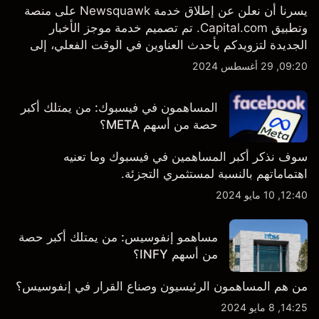
يسرنا أن نعلن عن إطلاق خدمة Newsquawk على منصة
وتطبيق Capital.com. تم تصميم خدمة موجز الأخبار
الجديدة لتزويدكم بأحدث العناوين في الوقت الفعلي، إلى
جانب قصص إخبارية مخصصة وتقارير تحليلية متعمقة - وكل
09:20, 29 أغسطس 2024
ذلك متاح مباشرة على المنصة والتطبيق، أينما تحتاجها
بالضبط.
المساهمون في فيسبوك: من يمتلك أكبر
حصة من أسهم META؟
سوف نذكر أكبر المساهمين في فيسبوك وما تعنيه
اهتماماتهم بالنسبة لمستثمري التجزئة.
12:40, 10 مايو 2024
مساهمو إنفوسيس: من يمتلك أكبر حصة
من أسهم INFY؟
من هم المساهمون الرئيسيون وصناع القرار في إنفوسيس؟
14:25, 8 مايو 2024