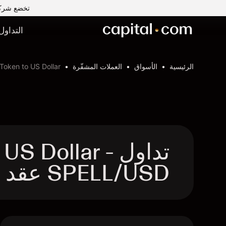
تخضع شركة Capital Com MENA لتداول الأوراق المالية ذ.م.م لرقابة وإشراف ه
التداول
الرئيسية
الأسواق
العملات المشفّرة
 Token to US Dollar
تداول US Dollar
SPELL/USD عقد الفروقات