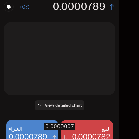
0.0000789
+0%
The chart displays the SPELL/USD price
data over the last 1 day, with a current rate
of 0.0000789, a high of 0.000079, and a
low of 0.000078.
View detailed chart
0.0000007
البيع
الشراء
0.0000789
0.0000782