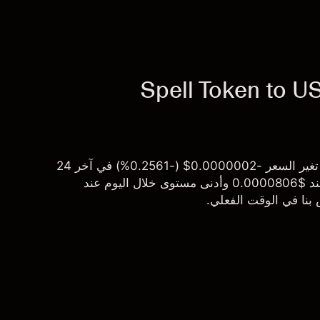
سعر SPELL/USD المباشر اليوم هو $0.0000789 مع تغير السعر -0.0000002$ (-0.2561%) في آخر 24
ساعة. وصل سعر العملة إلى أعلى مستوى خلال اليوم عند $0.0000806 وأدنى مستوى خلال اليوم عند