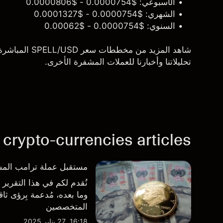
الأسبوعي: $0.0000754 - $0.0000806
الشهري: $0.0000754 - $0.0001327
السنوي: $0.0000754 - $0.00062
تحليلاتنا وأخبارنا للعملات المشفرة الأخرى.
 crypto-currencies articles
مستقبل عملة ترامب المشفرة ($TRUMP): تحليلات وآر
وما بعده، مُدعمة بِرؤى ث
المتخصصين
16:18, 27 يناير 2025