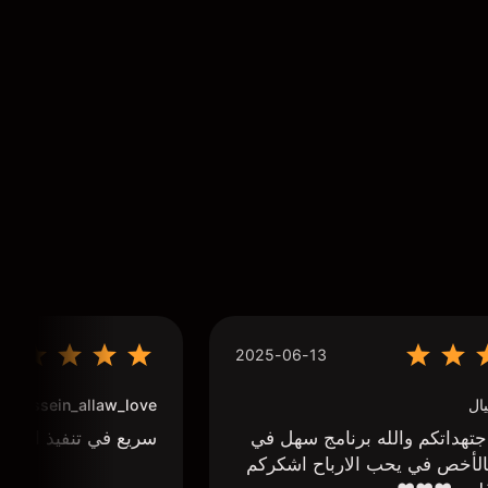
2025-06-13
ال
houssein_allaw_love
تهداتكم والله برنامج سهل في
سريع في تنفيذ الاوا
لأخص في يحب الارباح اشكركم