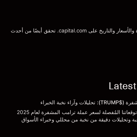
شاهد المزيد من مخططات سعر SPELL/USD المباشرة والأسعار والتاريخ على capital.com. تحقق أيضًا من أحدث
Latest
اء نخبة الخبراء
نُقدم لكم في هذا التقرير توقعاتنا المُفصلة لسعر عملة ترامب المشفرة لعام 2025
اقبة وتحليلات دقيقة من نخبة من محللي وخبراء الأسواق