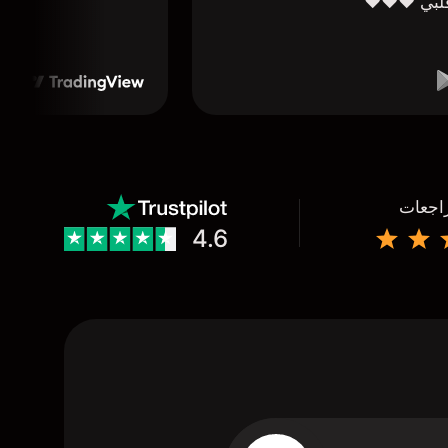
لبي ❤️❤️❤️
راجعات
4.6