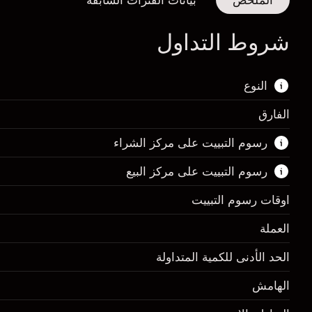
الملخص
بيانات الفترات السابقة
شروط التداول
النوع
الفارق
هذا السوق المالي متاح للتداول من خلال عقود
رسوم التبييت على مركز الشراء
الفروقات.
رسوم التبييت على مركز البيع
اعرف المزيد عن:
عقود الفروقات
اوقات رسوم التبييت
العملة
الهامش. استثمارك
$1,000.00
الحد الأدنى للكمية المتداولة
-0.061644
الهامش. استثمارك
$1,000.00
رسم المبيت
الهامش
%
0.013699
(-$1.85)