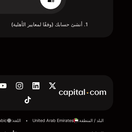
1. أنشئ حسابك (وفقًا لمعايير الأهلية)
البلد / المنطقة
:
United Arab Emirates
اللغة
:
abic
•