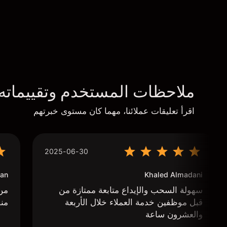
ملاحظات المستخدم وتقييماته
اقرأ تعليقات عملائنا، مهما كان مستوى خبرتهم
2025-06-30
an
Khaled Almadani
سهولة السحب والإيداع متابعة ممتازة من
من 
قبل موظفين خدمة العملاء خلال الأربعة
منص
والعشرون ساعة