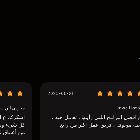
2025-06-21
kawa Hass
مجودي ابن سي
افضل البرامج اللتي رأيتها ، تعامل جيد ،
اشكركم ع اج
ة موثوقة ، فريق عمل اكثر من رائع
كل شيء وبا
من أعماق ق