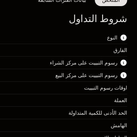
الملخص
بيانات الفترات السابقة
شروط التداول
النوع
الفارق
هذا السوق المالي متاح للتداول من خلال عقود
رسوم التبييت على مركز الشراء
الفروقات.
رسوم التبييت على مركز البيع
اعرف المزيد عن:
عقود الفروقات
اوقات رسوم التبييت
العملة
الهامش. استثمارك
$1,000.00
الحد الأدنى للكمية المتداولة
-0.061644
الهامش. استثمارك
$1,000.00
رسم المبيت
الهامش
%
0.013699
(-$1.85)