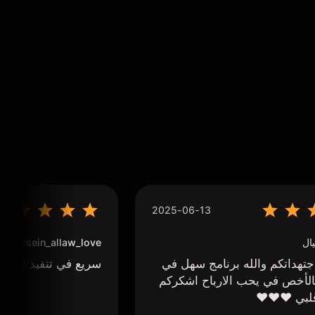
2025-06-13
ال
houssein_allaw_love
تهداتكم والله برنامج سهل في
سريع في تنفيذ الاوا
لأخص في يحب الارباح اشكركم
لبي ❤️❤️❤️