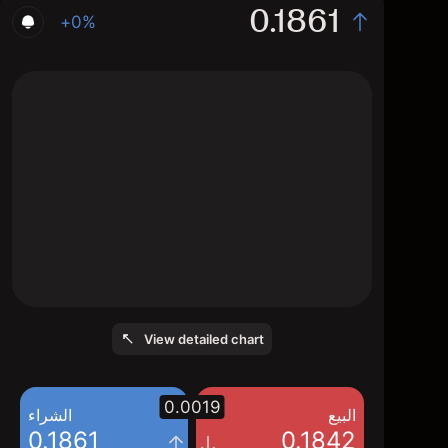
0.1861
+0%
The chart displays the RUJI/USD price data
over the last 1 day, with a current rate of
0.1861, a high of 0.1858, and a low of
0.1846.
View detailed chart
0.0019
البيع
الشراء
0.1861
0.1842