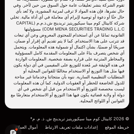
تقوم الشركة بنشر تعليقات عامة حول السوق من حين لآخر. وفي
حال نشرها، فإن هذه المواد لا ترقى لمرتبة المشورة، ولا تُعد بأي
حال حثًا أو دعوة أو توصية لإبرام أي معاملة في أي أداة مالية. تخلي
شركة كابيتال كوم مينا سيكيوريتيز تريدينج ش.ذ.م.م (CAPITAL
COM MENA SECURITIES TRADING L.L.C) مسؤوليتها
القانونية تمامًا عن أي استخدام للمحتوى المعروض وعن أي تبعات
قد تترتب على هذا الاستخدام. كما لا يتم تقديم أي إقرار أو ضمان،
صريحًا أو ضمنيًا، بشأن اكتمال أو شمولية هذه المعلومات. ويتحمل
أي شخص يتصرف بناءً على المعلومات المقدمة كامل المسؤولية
والمخاطر المترتبة على قراره بصفة شخصية. المعلومات الواردة
في هذه الوثيقة غير مُعدة للتوزيع على المقيمين في أي دولة يكون
فيها مثل هذا التوزيع أو الاستخدام مخالفًا للقوانين المحلية أو
المتطلبات التنظيمية السارية. ننوه بأن منتجاتنا وخدماتنا غير متاحة
للدول الخاضعة للحظر أو العقوبات الدولية. كما أن هذه المعلومات
ليست مخصصة للتوزيع أو الاستخدام من قبل أي شخص في أي
دولة أو ولاية قضائية يكون فيها هذا التوزيع أو الاستخدام متعارضًا مع
القوانين أو اللوائح المحلية.
©
2026
كابيتال كوم مينا سيكيوريتيز تريدينج ش. ذ. م. م*
خريطة الموقع
إعدادات ملفات تعريف الارتباط
أموال العملاء