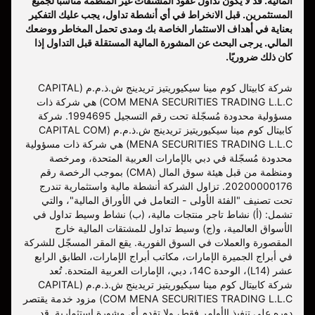
المالية. قد لا يكون تداول عقود المشتقات غير المنظمة مناسبًا لجميع
المستثمرين. قبل الانخراط في أي أنشطة تداول، يجب عليك التفكير
بعناية في أهداف الاستثمار الخاصة بك ومدى تحمل المخاطر ووضعك
المالي. يرجى البحث عن المشورة المالية المستقلة قبل التداول إذا
كان ذلك ضروريًا.
شركة كابيتال كوم مينا سيكيوريتيز تريدينج ش.ذ.م.م (CAPITAL
COM MENA SECURITIES TRADING L.L.C) هي شركة ذات
مسؤولية محدودة مُسجّلة تحت رقم التسجيل 1994695. شركة
كابيتال كوم مينا سيكيوريتيز تريدينج ش.ذ.م.م (CAPITAL COM
MENA SECURITIES TRADING L.L.C) هي شركة ذات مسؤولية
محدودة مُسجّلة في دبي بالإمارات العربية المتحدة، ومرخصة
ومنظمة من قبل هيئة سوق المال (CMA) بموجب الرخصة رقم
20200000176. تزاول الشركة أنشطة مالية واستثمارية تندرج
تحت تصنيف "الفئة الأولى - التعامل في الأوراق المالية"، والتي
تشمل: (أ) نشاط تاجر منتجات مالية، (ب) نشاط وسيط تداول في
الأسواق العالمية، و(ج) وسيط تداول للمشتقات المالية خارج
المقصورة والعملات في السوق الفورية. يقع المقر المسجّل للشركة
في أبراج الجميرة الإمارات، مكاتب أبراج الإمارات، الطابق الرابع
عشر (L14)، الوحدة 14C، دبي، الإمارات العربية المتحدة. تُعد
شركة كابيتال كوم مينا سيكيوريتيز تريدينج ش.ذ.م.م (CAPITAL
COM MENA SECURITIES TRADING L.L.C) مزود خدمة يقتصر
دوره على تنفيذ الأوامر فقط، ولا تقدم أي مشورة استثمارية. قد