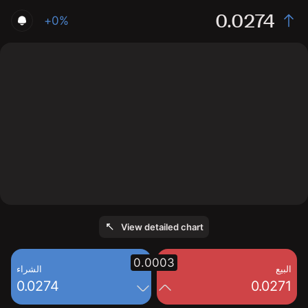
0.0274
+0%
The chart displays the KAIA/USD price data over the
last 1 day, with a current rate of 0.0274, a high of
0.0274, and a low of 0.027.
View detailed chart
0.0003
البيع
الشراء
0.0274
0.0271