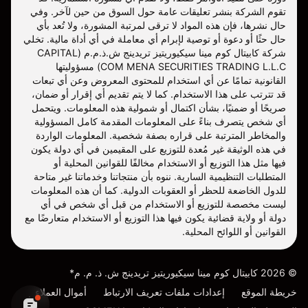
تقوم الشركة بنشر تعليقات عامة حول السوق من حين لآخر. وفي
حال نشرها، فإن هذه المواد لا ترقى لمرتبة المشورة، ولا تُعد بأي
حال حثًا أو دعوة أو توصية لإبرام أي معاملة في أي أداة مالية. تخلي
شركة كابيتال كوم مينا سيكيوريتيز تريدينج ش.ذ.م.م (CAPITAL
COM MENA SECURITIES TRADING L.L.C) مسؤوليتها
القانونية تمامًا عن أي استخدام للمحتوى المعروض وعن أي تبعات
قد تترتب على هذا الاستخدام. كما لا يتم تقديم أي إقرار أو ضمان،
صريحًا أو ضمنيًا، بشأن اكتمال أو شمولية هذه المعلومات. ويتحمل
أي شخص يتصرف بناءً على المعلومات المقدمة كامل المسؤولية
والمخاطر المترتبة على قراره بصفة شخصية. المعلومات الواردة
في هذه الوثيقة غير مُعدة للتوزيع على المقيمين في أي دولة يكون
فيها مثل هذا التوزيع أو الاستخدام مخالفًا للقوانين المحلية أو
المتطلبات التنظيمية السارية. ننوه بأن منتجاتنا وخدماتنا غير متاحة
للدول الخاضعة للحظر أو العقوبات الدولية. كما أن هذه المعلومات
ليست مخصصة للتوزيع أو الاستخدام من قبل أي شخص في أي
دولة أو ولاية قضائية يكون فيها هذا التوزيع أو الاستخدام متعارضًا مع
القوانين أو اللوائح المحلية.
©
2026
كابيتال كوم مينا سيكيوريتيز تريدينج ش. ذ. م. م*
خريطة الموقع
إعدادات ملفات تعريف الارتباط
أموال العملاء