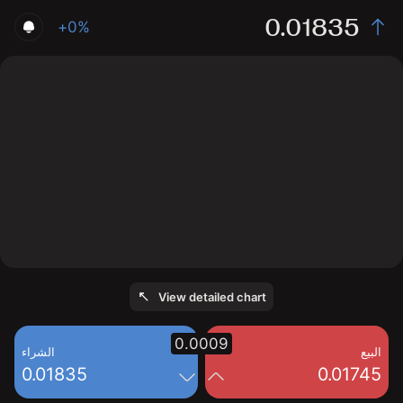
0.01835
+0%
The chart displays the CVC/USD price data over the
last 1 day, with a current rate of 0.01835, a high of
0.01789, and a low of 0.01759.
View detailed chart
0.0009
البيع
الشراء
0.01835
0.01745