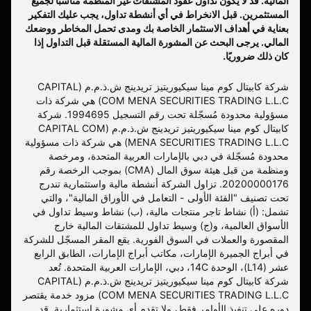
المالية. قد لا يكون تداول عقود المشتقات غير المنظمة مناسبًا لجميع
المستثمرين. قبل الانخراط في أي أنشطة تداول، يجب عليك التفكير
بعناية في أهداف الاستثمار الخاصة بك ومدى تحمل المخاطر ووضعك
المالي. يرجى البحث عن المشورة المالية المستقلة قبل التداول إذا
كان ذلك ضروريًا.
شركة كابيتال كوم مينا سيكيوريتيز تريدينج ش.ذ.م.م (CAPITAL
COM MENA SECURITIES TRADING L.L.C) هي شركة ذات
مسؤولية محدودة مُسجّلة تحت رقم التسجيل 1994695. شركة
كابيتال كوم مينا سيكيوريتيز تريدينج ش.ذ.م.م (CAPITAL COM
MENA SECURITIES TRADING L.L.C) هي شركة ذات مسؤولية
محدودة مُسجّلة في دبي بالإمارات العربية المتحدة، ومرخصة
ومنظمة من قبل هيئة سوق المال (CMA) بموجب الرخصة رقم
20200000176. تزاول الشركة أنشطة مالية واستثمارية تندرج
تحت تصنيف "الفئة الأولى - التعامل في الأوراق المالية"، والتي
تشمل: (أ) نشاط تاجر منتجات مالية، (ب) نشاط وسيط تداول في
الأسواق العالمية، و(ج) وسيط تداول للمشتقات المالية خارج
المقصورة والعملات في السوق الفورية. يقع المقر المسجّل للشركة
في أبراج الجميرة الإمارات، مكاتب أبراج الإمارات، الطابق الرابع
عشر (L14)، الوحدة 14C، دبي، الإمارات العربية المتحدة. تُعد
شركة كابيتال كوم مينا سيكيوريتيز تريدينج ش.ذ.م.م (CAPITAL
COM MENA SECURITIES TRADING L.L.C) مزود خدمة يقتصر
دوره على تنفيذ الأوامر فقط، ولا تقدم أي مشورة استثمارية. قد