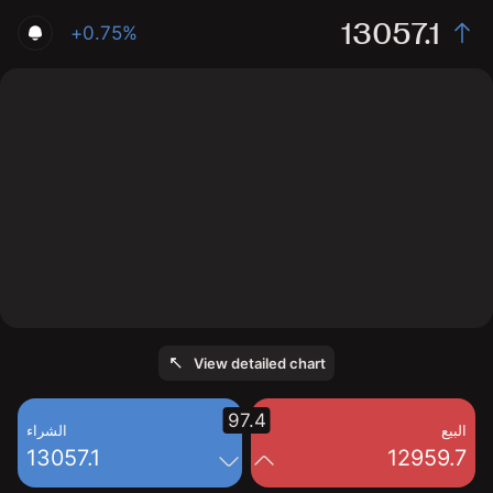
13057.1
+0.75%
The chart displays the C10X price data over the last 1
day, with a current rate of 13057.1, a high of 13009,
and a low of 12953.6.
View detailed chart
97.4
البيع
الشراء
13057.1
12959.7