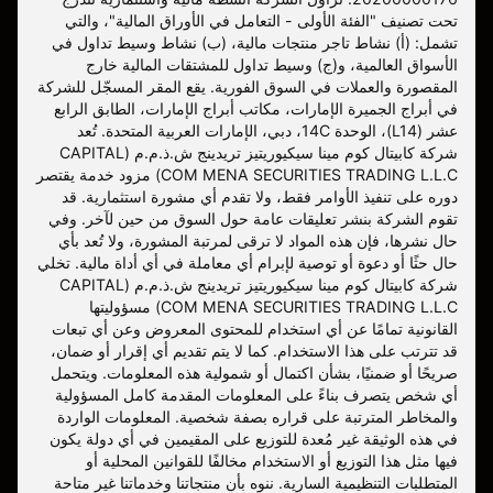
تحت تصنيف "الفئة الأولى - التعامل في الأوراق المالية"، والتي
تشمل: (أ) نشاط تاجر منتجات مالية، (ب) نشاط وسيط تداول في
الأسواق العالمية، و(ج) وسيط تداول للمشتقات المالية خارج
المقصورة والعملات في السوق الفورية. يقع المقر المسجّل للشركة
في أبراج الجميرة الإمارات، مكاتب أبراج الإمارات، الطابق الرابع
عشر (L14)، الوحدة 14C، دبي، الإمارات العربية المتحدة. تُعد
شركة كابيتال كوم مينا سيكيوريتيز تريدينج ش.ذ.م.م (CAPITAL
COM MENA SECURITIES TRADING L.L.C) مزود خدمة يقتصر
دوره على تنفيذ الأوامر فقط، ولا تقدم أي مشورة استثمارية. قد
تقوم الشركة بنشر تعليقات عامة حول السوق من حين لآخر. وفي
حال نشرها، فإن هذه المواد لا ترقى لمرتبة المشورة، ولا تُعد بأي
حال حثًا أو دعوة أو توصية لإبرام أي معاملة في أي أداة مالية. تخلي
شركة كابيتال كوم مينا سيكيوريتيز تريدينج ش.ذ.م.م (CAPITAL
COM MENA SECURITIES TRADING L.L.C) مسؤوليتها
القانونية تمامًا عن أي استخدام للمحتوى المعروض وعن أي تبعات
قد تترتب على هذا الاستخدام. كما لا يتم تقديم أي إقرار أو ضمان،
صريحًا أو ضمنيًا، بشأن اكتمال أو شمولية هذه المعلومات. ويتحمل
أي شخص يتصرف بناءً على المعلومات المقدمة كامل المسؤولية
والمخاطر المترتبة على قراره بصفة شخصية. المعلومات الواردة
في هذه الوثيقة غير مُعدة للتوزيع على المقيمين في أي دولة يكون
فيها مثل هذا التوزيع أو الاستخدام مخالفًا للقوانين المحلية أو
المتطلبات التنظيمية السارية. ننوه بأن منتجاتنا وخدماتنا غير متاحة