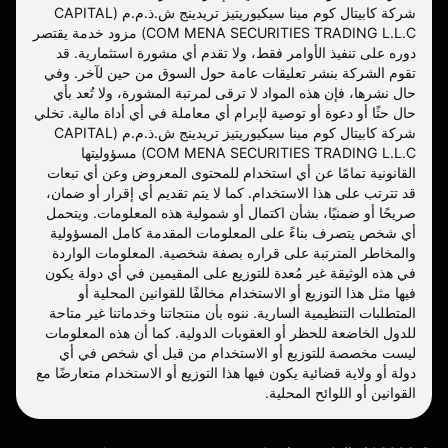
شركة كابيتال كوم مينا سيكيوريتيز تريدينج ش.ذ.م.م (CAPITAL
COM MENA SECURITIES TRADING L.L.C) مزود خدمة يقتصر
دوره على تنفيذ الأوامر فقط، ولا تقدم أي مشورة استثمارية. قد
تقوم الشركة بنشر تعليقات عامة حول السوق من حين لآخر. وفي
حال نشرها، فإن هذه المواد لا ترقى لمرتبة المشورة، ولا تُعد بأي
حال حثًا أو دعوة أو توصية لإبرام أي معاملة في أي أداة مالية. تخلي
شركة كابيتال كوم مينا سيكيوريتيز تريدينج ش.ذ.م.م (CAPITAL
COM MENA SECURITIES TRADING L.L.C) مسؤوليتها
القانونية تمامًا عن أي استخدام للمحتوى المعروض وعن أي تبعات
قد تترتب على هذا الاستخدام. كما لا يتم تقديم أي إقرار أو ضمان،
صريحًا أو ضمنيًا، بشأن اكتمال أو شمولية هذه المعلومات. ويتحمل
أي شخص يتصرف بناءً على المعلومات المقدمة كامل المسؤولية
والمخاطر المترتبة على قراره بصفة شخصية. المعلومات الواردة
في هذه الوثيقة غير مُعدة للتوزيع على المقيمين في أي دولة يكون
فيها مثل هذا التوزيع أو الاستخدام مخالفًا للقوانين المحلية أو
المتطلبات التنظيمية السارية. ننوه بأن منتجاتنا وخدماتنا غير متاحة
للدول الخاضعة للحظر أو العقوبات الدولية. كما أن هذه المعلومات
ليست مخصصة للتوزيع أو الاستخدام من قبل أي شخص في أي
دولة أو ولاية قضائية يكون فيها هذا التوزيع أو الاستخدام متعارضًا مع
القوانين أو اللوائح المحلية.