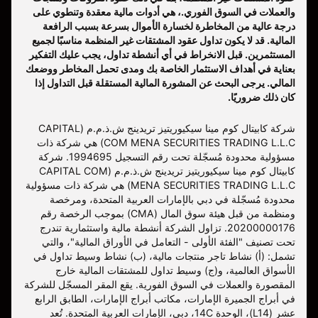
والعملات في السوق الفوري.، هي أدوات مالية معقدة وتنطوي على
درجة عالية من المخاطرة لخسارة الأموال بسرعة بسبب الرافعة
المالية. قد لا يكون تداول عقود المشتقات غير المنظمة مناسبًا لجميع
المستثمرين. قبل الانخراط في أي أنشطة تداول، يجب عليك التفكير
بعناية في أهداف الاستثمار الخاصة بك ومدى تحمل المخاطر ووضعك
المالي. يرجى البحث عن المشورة المالية المستقلة قبل التداول إذا
كان ذلك ضروريًا.
شركة كابيتال كوم مينا سيكيوريتيز تريدينج ش.ذ.م.م (CAPITAL
COM MENA SECURITIES TRADING L.L.C) هي شركة ذات
مسؤولية محدودة مُسجّلة تحت رقم التسجيل 1994695. شركة
كابيتال كوم مينا سيكيوريتيز تريدينج ش.ذ.م.م (CAPITAL COM
MENA SECURITIES TRADING L.L.C) هي شركة ذات مسؤولية
محدودة مُسجّلة في دبي بالإمارات العربية المتحدة، ومرخصة
ومنظمة من قبل هيئة سوق المال (CMA) بموجب الرخصة رقم
20200000176. تزاول الشركة أنشطة مالية واستثمارية تندرج
تحت تصنيف "الفئة الأولى - التعامل في الأوراق المالية"، والتي
تشمل: (أ) نشاط تاجر منتجات مالية، (ب) نشاط وسيط تداول في
الأسواق العالمية، و(ج) وسيط تداول للمشتقات المالية خارج
المقصورة والعملات في السوق الفورية. يقع المقر المسجّل للشركة
في أبراج الجميرة الإمارات، مكاتب أبراج الإمارات، الطابق الرابع
عشر (L14)، الوحدة 14C، دبي، الإمارات العربية المتحدة. تُعد