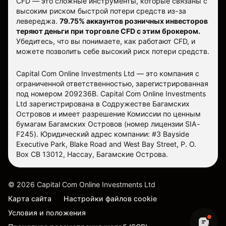
CFD — это сложные инструменты, которые связаны с
высоким риском быстрой потери средств из-за
левереджа.
79.75% аккаунтов розничных инвесторов
теряют деньги при торговле CFD с этим брокером.
Убедитесь, что вы понимаете, как работают CFD, и
можете позволить себе высокий риск потери средств.
Capital Com Online Investments Ltd — это компания с
ограниченной ответственностью, зарегистрированная
под номером 209236B. Capital Com Online Investments
Ltd зарегистрирована в Содружестве Багамских
Островов и имеет разрешение Комиссии по ценным
бумагам Багамских Островов (номер лицензии SIA-
F245). Юридический адрес компании: #3 Bayside
Executive Park, Blake Road and West Bay Street, P. O.
Box CB 13012, Нассау, Багамские Острова.
©
2026
Capital Com Online Investments Ltd
Карта сайта
Настройки файлов cookie
Условия и положения