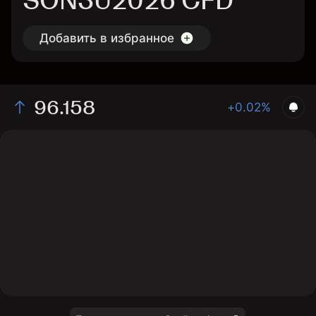
SON3U2026 CFD
Добавить в избранное
96.158
+0.02%
The chart shows the SON3U2026 interest rate price
data over the last 1 day, with a current price of 96.158,
a high of 96.158, and a low of 96.14.