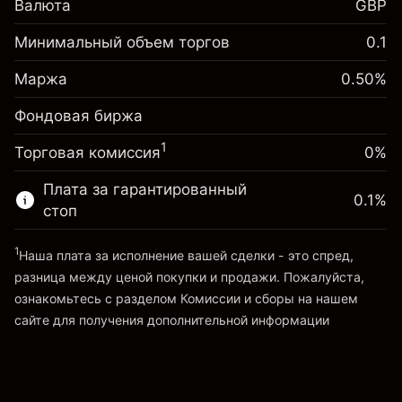
Валюта
GBP
инвестиции
Корректировка за
Минимальный объем торгов
0.1
-0.01096
овернайт
Маржа. Ваши
%
£1,000.00
Сборы рассчитываются от
Маржа
0.50
%
инвестиции
(-£21.92)
полной стоимости позиции
Фондовая биржа
Корректировка за
Размер сделки с левереджем
-0.01096
овернайт
~
£200,000.00
%
1
Торговая комиссия
0%
Сборы рассчитываются от
Средства от левереджа ~ $
£199,000.00
(-£21.92)
полной стоимости позиции
Плата за гарантированный
0.1
%
Размер сделки с левереджем
стоп
Перейти на платформу
~
£200,000.00
Средства от левереджа ~ $
£199,000.00
1
Наша плата за исполнение вашей сделки - это спред,
разница между ценой покупки и продажи. Пожалуйста,
ознакомьтесь с разделом
Комиссии и сборы
на нашем
Перейти на платформу
сайте для получения дополнительной информации
«Комиссии и сборы»