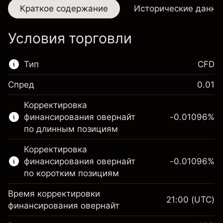
Краткое содержание
Исторические данны
Условия торговли
Тип
CFD
Спред
0.01
Этот финансовый рынок доступен для
Корректировка
торговли CFD.
финансирования овернайт
-0.01096
%
Подробнее о:
по длинным позициям
CFD
Корректировка
финансирования овернайт
-0.01096
%
по коротким позициям
Время корректировки
21:00
(UTC)
финансирования овернайт
Маржа. Ваши
£1,000.00