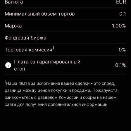
Валюта
EUR
инвестиции
Корректировка за
Минимальный объем торгов
0.1
-0.01096
овернайт
Маржа. Ваши
%
€1,000.00
Сборы рассчитываются от
Маржа
1.00
%
инвестиции
(-€10.96)
полной стоимости позиции
Фондовая биржа
Корректировка за
Размер сделки с левереджем
-0.01096
овернайт
~
€100,000.00
%
1
Торговая комиссия
0%
Сборы рассчитываются от
Средства от левереджа ~ $
€99,000.00
(-€10.96)
полной стоимости позиции
Плата за гарантированный
0.1
%
Размер сделки с левереджем
стоп
Перейти на платформу
~
€100,000.00
Средства от левереджа ~ $
€99,000.00
1
Наша плата за исполнение вашей сделки - это спред,
разница между ценой покупки и продажи. Пожалуйста,
ознакомьтесь с разделом
Комиссии и сборы
на нашем
Перейти на платформу
сайте для получения дополнительной информации
«Комиссии и сборы»