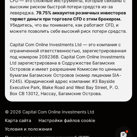
CFD — это сложные инструменты, которые связаны с
высоким риском быстрой потери средств из-за
левереджа.
79.75% аккаунтов розничных инвесторов
теряют деньги при торговле CFD с этим брокером.
Убедитесь, что вы понимаете, как работают CFD, и
можете позволить себе высокий риск потери средств.
Capital Com Online Investments Ltd — это компания с
ограниченной ответственностью, зарегистрированная
под номером 209236B. Capital Com Online Investments
Ltd зарегистрирована в Содружестве Багамских
Островов и имеет разрешение Комиссии по ценным
бумагам Багамских Островов (номер лицензии SIA-
F245). Юридический адрес компании: #3 Bayside
Executive Park, Blake Road and West Bay Street, P. O.
Box CB 13012, Нассау, Багамские Острова.
©
2026
Capital Com Online Investments Ltd
Карта сайта
Настройки файлов cookie
Условия и положения