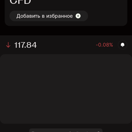
CFD
Добавить в избранное
117.84
-0.08%
The chart shows the FOATU2026 bond price data over
the last 1 day, with a current price of 117.84, a high of
118.02, and a low of 117.8.