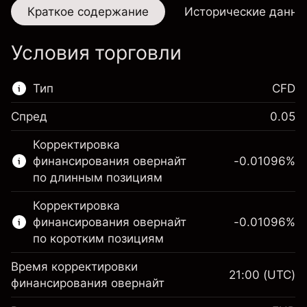
Краткое содержание
Исторические данны
Условия торговли
Тип
CFD
Спред
0.05
Этот финансовый рынок доступен для
Корректировка
торговли CFD.
финансирования овернайт
-0.01096
%
Подробнее о:
по длинным позициям
CFD
Корректировка
финансирования овернайт
-0.01096
%
по коротким позициям
Время корректировки
21:00
(UTC)
финансирования овернайт
Маржа. Ваши
€1,000.00