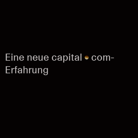
E
i
n
e
n
e
u
e
c
a
p
i
t
a
l
c
o
m
-
E
r
f
a
h
r
u
n
g