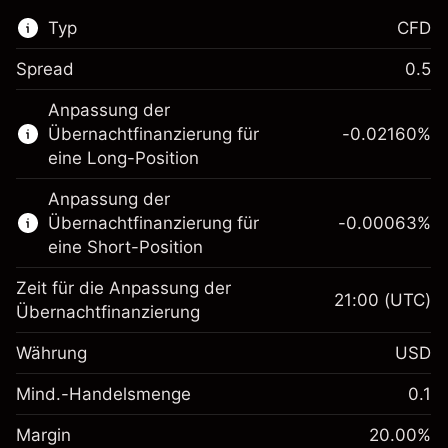
Typ
CFD
Spread
0.5
Dieser Finanzmarkt steht für das CFD-
Anpassung der
Trading zur Verfügung.
Übernachtfinanzierung für
-0.02160
%
Erfahren Sie mehr über:
eine Long-Position
CFDs
Anpassung der
Übernachtfinanzierung für
-0.00063
%
eine Short-Position
Zeit für die Anpassung der
21:00
(UTC)
Übernachtfinanzierung
Margin. Ihre Investition
$1,000.00
Währung
USD
Anpassung der
-0.021596
Übernachtfinanzierung
Mind.-Handelsmenge
0.1
%
Gebühren aus
Margin. Ihre Investition
$1,000.00
fremdfinanzierten
(-$1.08)
Margin
20.00
%