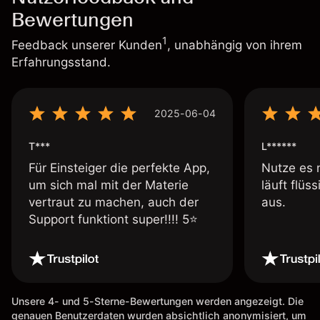
Bewertungen
1
Feedback unserer Kunden
, unabhängig von ihrem
Erfahrungsstand.
2025-06-04
T***
L******
Für Einsteiger die perfekte App,
Nutze es 
um sich mal mit der Materie
läuft flüs
vertraut zu machen, auch der
aus.
Support funktiont super!!!! 5⭐️
Unsere 4- und 5-Sterne-Bewertungen werden angezeigt. Die
genauen Benutzerdaten wurden absichtlich anonymisiert, um