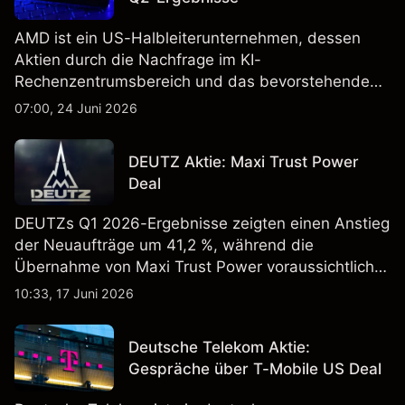
AMD ist ein US-Halbleiterunternehmen, dessen
Aktien durch die Nachfrage im KI-
Rechenzentrumsbereich und das bevorstehende
„Advancing AI 2026"-Event im Juli Aufmerksamkeit
07:00, 24 Juni 2026
erregt haben. Die Wertentwicklung in der
Vergangenheit ist kein verlässlicher Indikator für
DEUTZ Aktie: Maxi Trust Power
zukünftige Ergebnisse.
Deal
DEUTZs Q1 2026-Ergebnisse zeigten einen Anstieg
der Neuaufträge um 41,2 %, während die
Übernahme von Maxi Trust Power voraussichtlich
40 Mio. € zum Umsatz von DEUTZ Energy
10:33, 17 Juni 2026
beitragen wird. Die Wertentwicklung in der
Vergangenheit ist kein verlässlicher Indikator für
Deutsche Telekom Aktie:
zukünftige Ergebnisse.
Gespräche über T-Mobile US Deal