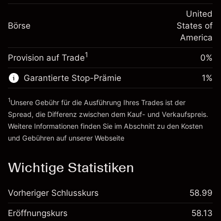
Positionswert
Anpassung der
-0.000626
Übernachtfinanzierung
United
Positionsgröße mit Hebelwirkung
%
Gebühren aus
Börse
States of
~
$5,000.00
fremdfinanzierten
(-$0.03)
America
Geld aus Hebelwirkung ~
$4,000.00
Positionswert
1
Provision auf Trade
0%
Positionsgröße mit Hebelwirkung
Zur Plattform
~
$5,000.00
Garantierte Stop-Prämie
1
%
Geld aus Hebelwirkung ~
$4,000.00
1
Unsere Gebühr für die Ausführung Ihres Trades ist der
Zur Plattform
Spread, die Differenz zwischen dem Kauf- und Verkaufspreis.
Weitere Informationen finden Sie im Abschnitt zu den
Kosten
und Gebühren
auf unserer Webseite
Kosten und Gebühren
Wichtige Statistiken
Vorheriger Schlusskurs
58.99
Eröffnungskurs
58.13