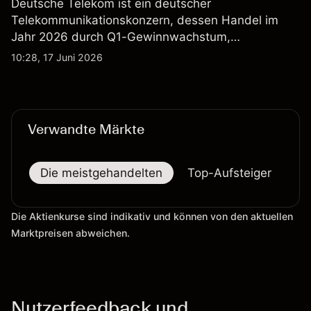
Deutsche Telekom ist ein deutscher
Telekommunikationskonzern, dessen Handel im
Jahr 2026 durch Q1-Gewinnwachstum,
Aktienrückkäufe und Berichte über einen möglichen
10:28, 17 Juni 2026
T-Mobile US Deal geprägt wurde. Die
Wertentwicklung in der Vergangenheit ist kein
verlässlicher Indikator für zukünftige Ergebnisse.
Verwandte Märkte
Die meistgehandelten
Top-Aufsteiger
To
Die Aktienkurse sind indikativ und können von den aktuellen
Marktpreisen abweichen.
Nutzerfeedback und