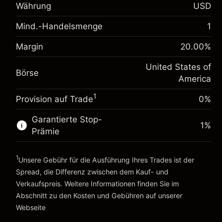
Anpassung der
Währung
USD
-0.021596
Übernachtfinanzierung
%
Mind.-Handelsmenge
Gebühren aus fremdfinanzierten
1
(-$1.08)
Positionswert
Margin. Ihre Investition
$1,000.00
Margin
20.00
%
Positionsgröße mit Hebelwirkung ~
$5,000.00
Anpassung der
Geld aus Hebelwirkung ~
$4,000.00
-0.000626
United States of
Übernachtfinanzierung
Börse
%
America
Gebühren aus fremdfinanzierten
(-$0.03)
Positionswert
Zur Plattform
1
Provision auf Trade
0%
Positionsgröße mit Hebelwirkung ~
$5,000.00
Geld aus Hebelwirkung ~
$4,000.00
Garantierte Stop-
1
%
Prämie
Zur Plattform
1
Unsere Gebühr für die Ausführung Ihres Trades ist der
Spread, die Differenz zwischen dem Kauf- und
Verkaufspreis. Weitere Informationen finden Sie im
Abschnitt zu den
Kosten und Gebühren
auf unserer
Kosten und Gebühren
Webseite