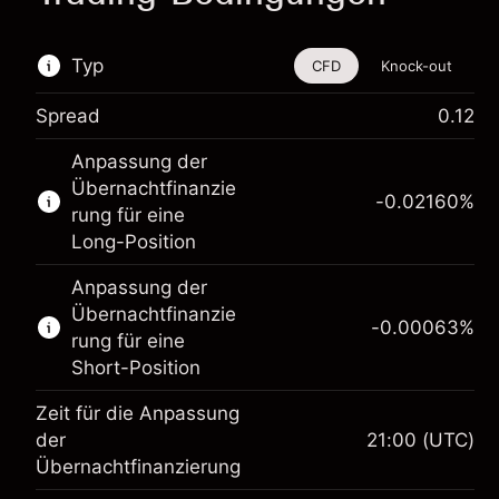
Typ
CFD
Knock-out
Spread
0.12
Dieses Finanzinstrument steht für das Traden
Anpassung der
über CFDs und Knock-outs zur Verfügung.
Übernachtfinanzie
-0.02160
%
Erfahren Sie mehr über:
rung für eine
Long-Position
CFDs
Knock-outs
Anpassung der
Übernachtfinanzie
-0.00063
%
rung für eine
Short-Position
Zeit für die Anpassung
der
21:00
(UTC)
Übernachtfinanzierung
Margin. Ihre Investition
$1,000.00