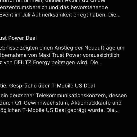
eiterunternehmen, dessen Aktien durch die
henzentrumsbereich und das bevorstehende
Event im Juli Aufmerksamkeit erregt haben. Die
 Vergangenheit ist kein verlässlicher Indikator für
.
ust Power Deal
bnisse zeigten einen Anstieg der Neuaufträge um
Übernahme von Maxi Trust Power voraussichtlich
 von DEUTZ Energy beitragen wird. Die
 Vergangenheit ist kein verlässlicher Indikator für
.
tie: Gespräche über T-Mobile US Deal
 ein deutscher Telekommunikationskonzern, dessen
 durch Q1-Gewinnwachstum, Aktienrückkäufe und
möglichen T-Mobile US Deal geprägt wurde. Die
 Vergangenheit ist kein verlässlicher Indikator für
.