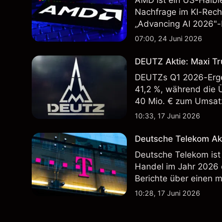
AMD ist ein US-Halbl
Nachfrage im KI-Rec
„Advancing AI 2026"-
Wertentwicklung in der
07:00, 24 Juni 2026
zukünftige Ergebnisse
DEUTZ Aktie: Maxi Tr
DEUTZs Q1 2026-Erge
41,2 %, während die 
40 Mio. € zum Umsatz
Wertentwicklung in der
10:33, 17 Juni 2026
zukünftige Ergebnisse
Deutsche Telekom Ak
Deutsche Telekom ist
Handel im Jahr 2026
Berichte über einen 
Wertentwicklung in der
10:28, 17 Juni 2026
zukünftige Ergebnisse