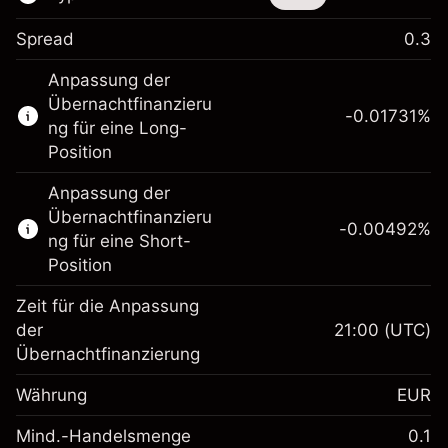
Spread
0.3
Dieses Finanzinstrument steht für das Traden
Anpassung der
über CFDs und Knock-outs zur Verfügung.
Übernachtfinanzieru
-0.01731
%
Erfahren Sie mehr über:
ng für eine Long-
Position
CFDs
Knock-outs
Anpassung der
Übernachtfinanzieru
-0.00492
%
ng für eine Short-
Position
Zeit für die Anpassung
Margin. Ihre Investition
€1,000.00
der
21:00
(UTC)
Übernachtfinanzierung
Anpassung der
-0.017307
Übernachtfinanzierung
Währung
EUR
%
Gebühren aus
fremdfinanzierten
(-€0.87)
Mind.-Handelsmenge
0.1
Margin. Ihre Investition
€1,000.00
Positionswert