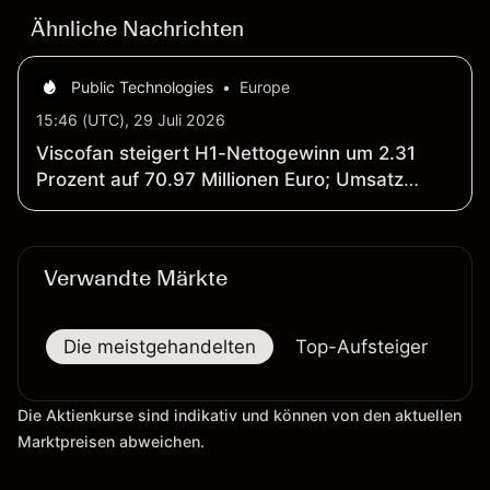
Ähnliche Nachrichten
Public Technologies
•
Europe
15:46 (UTC), 29 Juli 2026
Viscofan steigert H1-Nettogewinn um 2.31
Prozent auf 70.97 Millionen Euro; Umsatz
klettert um 1.78 Prozent auf 629.76 Millionen
Euro
Verwandte Märkte
Die meistgehandelten
Top-Aufsteiger
To
Die Aktienkurse sind indikativ und können von den aktuellen
Marktpreisen abweichen.