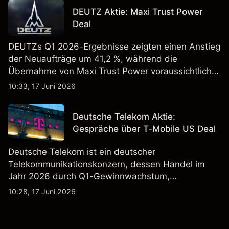
Vergangenheit ist kein verlässlicher Indikator für
DEUTZ Aktie: Maxi Trust Power
zukünftige Ergebnisse.
Deal
DEUTZs Q1 2026-Ergebnisse zeigten einen Anstieg
der Neuaufträge um 41,2 %, während die
Übernahme von Maxi Trust Power voraussichtlich
40 Mio. € zum Umsatz von DEUTZ Energy
10:33, 17 Juni 2026
beitragen wird. Die Wertentwicklung in der
Vergangenheit ist kein verlässlicher Indikator für
Deutsche Telekom Aktie:
zukünftige Ergebnisse.
Gespräche über T-Mobile US Deal
Deutsche Telekom ist ein deutscher
Telekommunikationskonzern, dessen Handel im
Jahr 2026 durch Q1-Gewinnwachstum,
Aktienrückkäufe und Berichte über einen möglichen
10:28, 17 Juni 2026
T-Mobile US Deal geprägt wurde. Die
Wertentwicklung in der Vergangenheit ist kein
verlässlicher Indikator für zukünftige Ergebnisse.