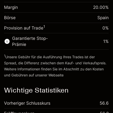
Anpassung der
Positionsgröße mit Hebelwirkung
Margin
20.00
%
-0.004915
Übernachtfinanzierung
~
€5,000.00
%
Gebühren aus
Börse
Spain
Geld aus Hebelwirkung ~
€4,000.00
fremdfinanzierten
(-€0.25)
1
Positionswert
Provision auf Trade
0%
Zur Plattform
Positionsgröße mit Hebelwirkung
Garantierte Stop-
~
€5,000.00
1
%
Prämie
Geld aus Hebelwirkung ~
€4,000.00
1
Unsere Gebühr für die Ausführung Ihres Trades ist der
Zur Plattform
Spread, die Differenz zwischen dem Kauf- und Verkaufspreis.
Weitere Informationen finden Sie im Abschnitt zu den
Kosten
und Gebühren
auf unserer Webseite
Kosten und Gebühren
Wichtige Statistiken
Vorheriger Schlusskurs
56.6