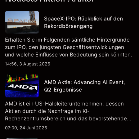
SpaceX-IPO: Rückblick auf den
Rekordbörsengang
Erhalten Sie im Folgenden sämtliche Hintergründe
zum IPO, den jüngsten Geschäftsentwicklungen
und welche Einflüsse von Bedeutung sein könnten.
14:56, 3 August 2026
AMD Aktie: Advancing AI Event,
Q2-Ergebnisse
AMD ist ein US-Halbleiterunternehmen, dessen
Aktien durch die Nachfrage im KI-
Rechenzentrumsbereich und das bevorstehende
„Advancing AI 2026"-Event im Juli Aufmerksamkeit
07:00, 24 Juni 2026
erregt haben. Die Wertentwicklung in der