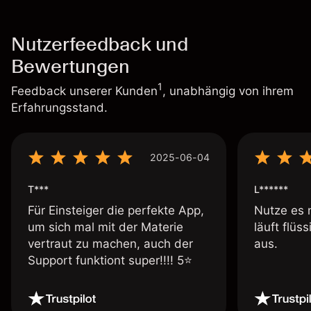
Nutzerfeedback und
Bewertungen
1
Feedback unserer Kunden
, unabhängig von ihrem
Erfahrungsstand.
2025-06-04
T***
L******
Für Einsteiger die perfekte App,
Nutze es 
um sich mal mit der Materie
läuft flüs
vertraut zu machen, auch der
aus.
Support funktiont super!!!! 5⭐️