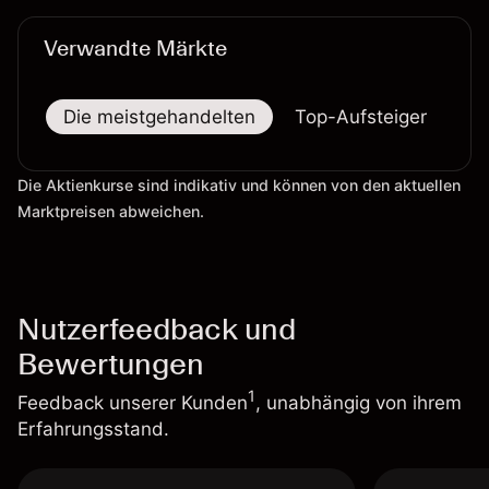
verlässlicher Indikator für zukünftige Ergebnisse.
Verwandte Märkte
Die meistgehandelten
Top-Aufsteiger
To
Die Aktienkurse sind indikativ und können von den aktuellen
Marktpreisen abweichen.
Nutzerfeedback und
Bewertungen
1
Feedback unserer Kunden
, unabhängig von ihrem
Erfahrungsstand.