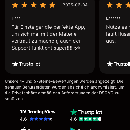
2025-06-04
T***
L******
Für Einsteiger die perfekte App,
Nutze es 
um sich mal mit der Materie
läuft flüs
vertraut zu machen, auch der
aus.
Support funktiont super!!!! 5⭐️
Unsere 4- und 5-Sterne-Bewertungen werden angezeigt. Die
genauen Benutzerdaten wurden absichtlich anonymisiert, um
die Privatsphäre gemäß den Anforderungen der DSGVO zu
schützen.
4.6
4.6