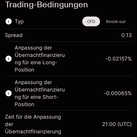
Trading-Bedingungen
Typ
CFD
Knock-out
Spread
0.13
Dieses Finanzinstrument steht für das Traden
Anpassung der
über CFDs und Knock-outs zur Verfügung.
Übernachtfinanzieru
-0.02157
%
Erfahren Sie mehr über:
ng für eine Long-
Position
CFDs
Knock-outs
Anpassung der
Übernachtfinanzieru
-0.00065
%
ng für eine Short-
Position
Zeit für die Anpassung
Margin. Ihre Investition
$1,000.00
der
21:00
(UTC)
Übernachtfinanzierung
Anpassung der