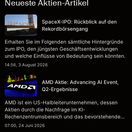
Neueste Aktien-Artikel
SpaceX-IPO: Rückblick auf den
Rekordbörsengang
Erhalten Sie im Folgenden sämtliche Hintergründe
zum IPO, den jüngsten Geschäftsentwicklungen
und welche Einflüsse von Bedeutung sein könnten.
14:56, 3 August 2026
AMD Aktie: Advancing AI Event,
Q2-Ergebnisse
AMD ist ein US-Halbleiterunternehmen, dessen
Aktien durch die Nachfrage im KI-
Rechenzentrumsbereich und das bevorstehende
„Advancing AI 2026"-Event im Juli Aufmerksamkeit
07:00, 24 Juni 2026
erregt haben. Die Wertentwicklung in der