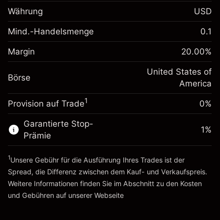
-0.021568
Übernachtfinanzierung
Währung
USD
%
Gebühren aus
fremdfinanzierten
(-$1.08)
Mind.-Handelsmenge
0.1
Margin. Ihre Investition
$1,000.00
Positionswert
Anpassung der
Positionsgröße mit Hebelwirkung
Margin
20.00
%
-0.000654
Übernachtfinanzierung
~
$5,000.00
%
Gebühren aus
United States of
Geld aus Hebelwirkung ~
$4,000.00
Börse
fremdfinanzierten
(-$0.03)
America
Positionswert
1
Provision auf Trade
0%
Zur Plattform
Positionsgröße mit Hebelwirkung
~
$5,000.00
Garantierte Stop-
Geld aus Hebelwirkung ~
$4,000.00
1
%
Prämie
1
Zur Plattform
Unsere Gebühr für die Ausführung Ihres Trades ist der
Spread, die Differenz zwischen dem Kauf- und Verkaufspreis.
Weitere Informationen finden Sie im Abschnitt zu den
Kosten
und Gebühren
auf unserer Webseite
Kosten und Gebühren