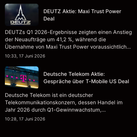
Vergangenheit ist kein verlässlicher Indikator für
DEUTZ Aktie: Maxi Trust Power
zukünftige Ergebnisse.
Deal
DEUTZs Q1 2026-Ergebnisse zeigten einen Anstieg
der Neuaufträge um 41,2 %, während die
Übernahme von Maxi Trust Power voraussichtlich
40 Mio. € zum Umsatz von DEUTZ Energy
10:33, 17 Juni 2026
beitragen wird. Die Wertentwicklung in der
Vergangenheit ist kein verlässlicher Indikator für
Deutsche Telekom Aktie:
zukünftige Ergebnisse.
Gespräche über T-Mobile US Deal
Deutsche Telekom ist ein deutscher
Telekommunikationskonzern, dessen Handel im
Jahr 2026 durch Q1-Gewinnwachstum,
Aktienrückkäufe und Berichte über einen möglichen
10:28, 17 Juni 2026
T-Mobile US Deal geprägt wurde. Die
Wertentwicklung in der Vergangenheit ist kein