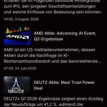
Erhalten Sie im Folgenden sämtliche Hintergründe
zum IPO, den jüngsten Geschäftsentwicklungen
und welche Einflüsse von Bedeutung sein könnten.
14:56, 3 August 2026
AMD Aktie: Advancing AI Event,
Q2-Ergebnisse
AMD ist ein US-Halbleiterunternehmen, dessen
Aktien durch die Nachfrage im KI-
Rechenzentrumsbereich und das bevorstehende
„Advancing AI 2026"-Event im Juli Aufmerksamkeit
07:00, 24 Juni 2026
erregt haben. Die Wertentwicklung in der
Vergangenheit ist kein verlässlicher Indikator für
DEUTZ Aktie: Maxi Trust Power
zukünftige Ergebnisse.
Deal
DEUTZs Q1 2026-Ergebnisse zeigten einen Anstieg
der Neuaufträge um 41,2 %, während die