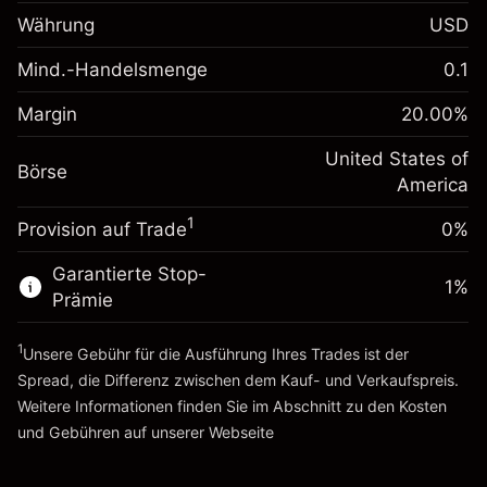
-0.021568
Übernachtfinanzierung
Währung
USD
%
Gebühren aus
fremdfinanzierten
(-$1.08)
Mind.-Handelsmenge
0.1
Margin. Ihre Investition
$1,000.00
Positionswert
Anpassung der
Positionsgröße mit Hebelwirkung
Margin
20.00
%
-0.000654
Übernachtfinanzierung
~
$5,000.00
%
Gebühren aus
United States of
Geld aus Hebelwirkung ~
$4,000.00
Börse
fremdfinanzierten
(-$0.03)
America
Positionswert
1
Provision auf Trade
0%
Zur Plattform
Positionsgröße mit Hebelwirkung
~
$5,000.00
Garantierte Stop-
Geld aus Hebelwirkung ~
$4,000.00
1
%
Prämie
1
Zur Plattform
Unsere Gebühr für die Ausführung Ihres Trades ist der
Spread, die Differenz zwischen dem Kauf- und Verkaufspreis.
Weitere Informationen finden Sie im Abschnitt zu den
Kosten
und Gebühren
auf unserer Webseite
Kosten und Gebühren