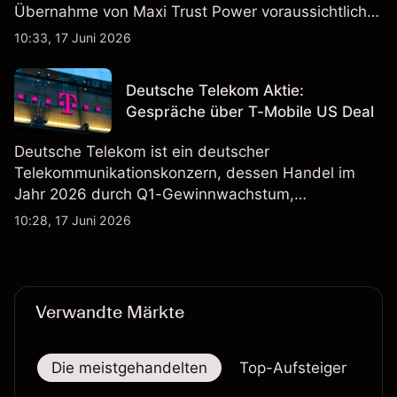
Übernahme von Maxi Trust Power voraussichtlich
40 Mio. € zum Umsatz von DEUTZ Energy
10:33, 17 Juni 2026
beitragen wird. Die Wertentwicklung in der
Vergangenheit ist kein verlässlicher Indikator für
Deutsche Telekom Aktie:
zukünftige Ergebnisse.
Gespräche über T-Mobile US Deal
Deutsche Telekom ist ein deutscher
Telekommunikationskonzern, dessen Handel im
Jahr 2026 durch Q1-Gewinnwachstum,
Aktienrückkäufe und Berichte über einen möglichen
10:28, 17 Juni 2026
T-Mobile US Deal geprägt wurde. Die
Wertentwicklung in der Vergangenheit ist kein
verlässlicher Indikator für zukünftige Ergebnisse.
Verwandte Märkte
Die meistgehandelten
Top-Aufsteiger
To