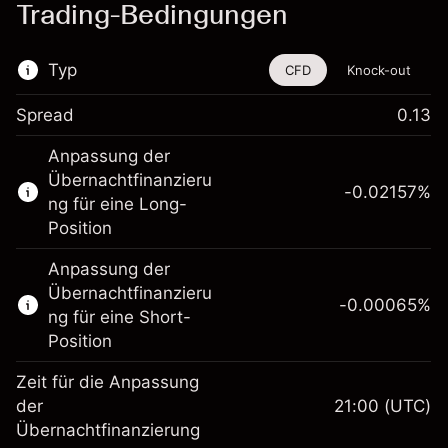
Trading-Bedingungen
Typ
CFD
Knock-out
Spread
0.13
Dieses Finanzinstrument steht für das Traden
Anpassung der
über CFDs und Knock-outs zur Verfügung.
Übernachtfinanzieru
-0.02157
%
Erfahren Sie mehr über:
ng für eine Long-
Position
CFDs
Knock-outs
Anpassung der
Übernachtfinanzieru
-0.00065
%
ng für eine Short-
Position
Zeit für die Anpassung
Margin. Ihre Investition
$1,000.00
der
21:00
(UTC)
Übernachtfinanzierung
Anpassung der