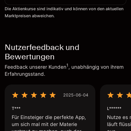
Die Aktienkurse sind indikativ und können von den aktuellen
Marktpreisen abweichen.
Nutzerfeedback und
Bewertungen
1
Feedback unserer Kunden
, unabhängig von ihrem
Erfahrungsstand.
2025-06-04
T***
L******
Für Einsteiger die perfekte App,
Nutze es 
um sich mal mit der Materie
läuft flüs