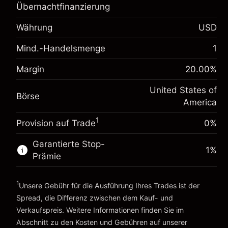
Übernachtfinanzierung
Margin. Ihre Investition
$1,000.00
Anpassung der
Währung
USD
-0.02154
Übernachtfinanzierung
%
Mind.-Handelsmenge
Gebühren aus fremdfinanzierten
1
(-$1.08)
Positionswert
Margin. Ihre Investition
$1,000.00
Margin
20.00
%
Positionsgröße mit Hebelwirkung ~
$5,000.00
Anpassung der
Geld aus Hebelwirkung ~
$4,000.00
-0.000682
United States of
Übernachtfinanzierung
Börse
%
America
Gebühren aus fremdfinanzierten
(-$0.03)
Positionswert
Zur Plattform
1
Provision auf Trade
0%
Positionsgröße mit Hebelwirkung ~
$5,000.00
Geld aus Hebelwirkung ~
$4,000.00
Garantierte Stop-
1
%
Prämie
Zur Plattform
1
Unsere Gebühr für die Ausführung Ihres Trades ist der
Spread, die Differenz zwischen dem Kauf- und
Verkaufspreis. Weitere Informationen finden Sie im
Abschnitt zu den
Kosten und Gebühren
auf unserer
Kosten und Gebühren