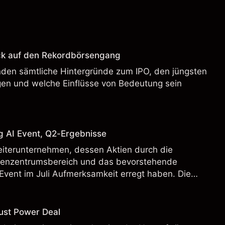
ck auf den Rekordbörsengang
enden sämtliche Hintergründe zum IPO, den jüngsten
en und welche Einflüsse von Bedeutung sein
g AI Event, Q2-Ergebnisse
eiterunternehmen, dessen Aktien durch die
henzentrumsbereich und das bevorstehende
Event im Juli Aufmerksamkeit erregt haben. Die
 Vergangenheit ist kein verlässlicher Indikator für
.
ust Power Deal