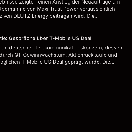
bnisse zeigten einen Anstieg der Neuaufträge um
Übernahme von Maxi Trust Power voraussichtlich
 von DEUTZ Energy beitragen wird. Die
 Vergangenheit ist kein verlässlicher Indikator für
.
tie: Gespräche über T-Mobile US Deal
 ein deutscher Telekommunikationskonzern, dessen
 durch Q1-Gewinnwachstum, Aktienrückkäufe und
möglichen T-Mobile US Deal geprägt wurde. Die
 Vergangenheit ist kein verlässlicher Indikator für
.