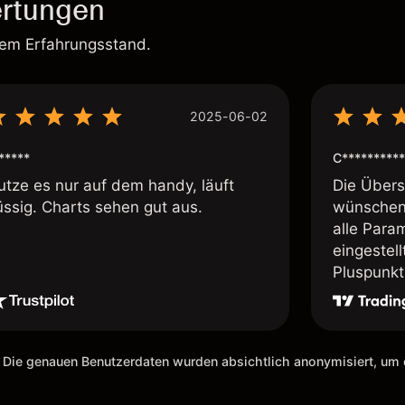
rtungen
rem Erfahrungsstand.
2025-06-02
*****
C**********
utze es nur auf dem handy, läuft
Die Übersi
üssig. Charts sehen gut aus.
wünschen 
alle Param
eingestel
Pluspunkt 
 Die genauen Benutzerdaten wurden absichtlich anonymisiert, u