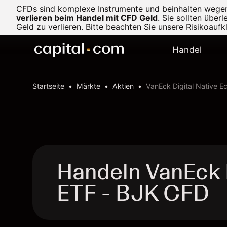
CFDs sind komplexe Instrumente und beinhalten wegen d
verlieren beim Handel mit CFD Geld
.
Sie sollten über
Geld zu verlieren. Bitte beachten Sie unsere
Risikoaufk
Handel
Startseite
Märkte
Aktien
VanEck Digital Native 
Handeln VanEck 
ETF - BJK CFD