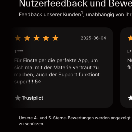
Nutzerfeedback und Bewe
1
Feedback unserer Kunden
, unabhängig von ih
2025-06-04
T***
L*
Für Einsteiger die perfekte App, um
N
sich mal mit der Materie vertraut zu
fl
machen, auch der Support funktiont
super!!!! 5⭐️
Unsere 4- und 5-Sterne-Bewertungen werden angezeigt.
zu schützen.