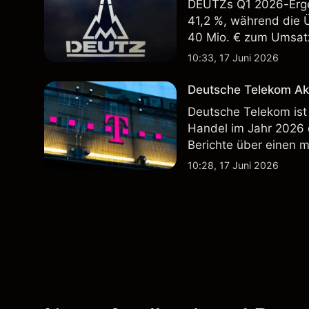
DEUTZs Q1 2026-Erge
41,2 %, während die 
40 Mio. € zum Umsatz
Wertentwicklung in der
10:33, 17 Juni 2026
zukünftige Ergebnisse
Deutsche Telekom Ak
Deutsche Telekom ist
Handel im Jahr 2026
Berichte über einen 
Wertentwicklung in der
10:28, 17 Juni 2026
zukünftige Ergebnisse