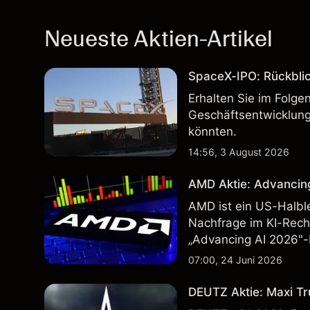
Neueste Aktien-Artikel
SpaceX-IPO: Rückbli
Erhalten Sie im Folg
Geschäftsentwicklung
könnten.
14:56, 3 August 2026
AMD Aktie: Advancin
AMD ist ein US-Halbl
Nachfrage im KI-Rec
„Advancing AI 2026"-
Wertentwicklung in der
07:00, 24 Juni 2026
zukünftige Ergebnisse
DEUTZ Aktie: Maxi Tr