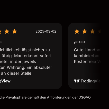
2025-03-02
*
r******
chtlichkeit lässt nichts zu
Gute Handhabung,
übrig. Man erkennt sofort
kombinierbar und 
eter in der jeweils
Kostenfreie Webin
lten Währung. Ein absoluter
an dieser Stelle.
m die Privatsphäre gemäß den Anforderungen der DSGVO