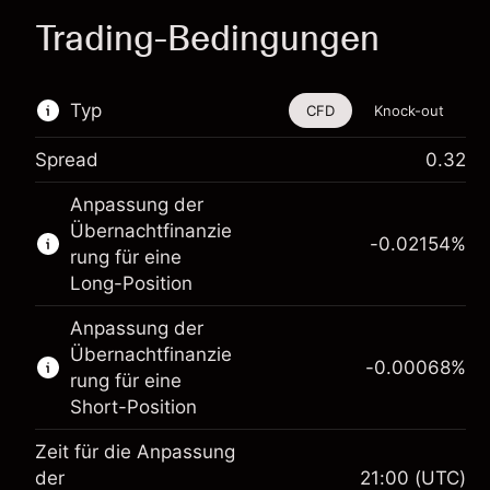
Trading-Bedingungen
Typ
CFD
Knock-out
Spread
0.32
Dieses Finanzinstrument steht für das Traden
Anpassung der
über CFDs und Knock-outs zur Verfügung.
Übernachtfinanzie
-0.02154
%
Erfahren Sie mehr über:
rung für eine
Long-Position
CFDs
Knock-outs
Anpassung der
Übernachtfinanzie
-0.00068
%
rung für eine
Short-Position
Zeit für die Anpassung
der
21:00
(UTC)