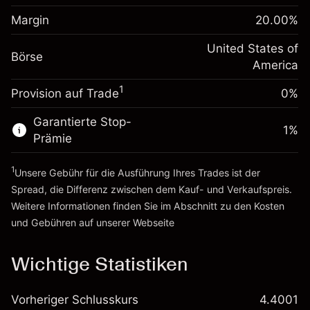
Anpassung der
Positionsgröße mit Hebelwirkung
Margin
20.00
%
-0.000654
Übernachtfinanzierung
~
$5,000.00
%
Gebühren aus
United States of
Geld aus Hebelwirkung ~
$4,000.00
Börse
fremdfinanzierten
(-$0.03)
America
Positionswert
1
Provision auf Trade
0%
Zur Plattform
Positionsgröße mit Hebelwirkung
~
$5,000.00
Garantierte Stop-
Geld aus Hebelwirkung ~
$4,000.00
1
%
Prämie
1
Zur Plattform
Unsere Gebühr für die Ausführung Ihres Trades ist der
Spread, die Differenz zwischen dem Kauf- und Verkaufspreis.
Weitere Informationen finden Sie im Abschnitt zu den
Kosten
und Gebühren
auf unserer Webseite
Kosten und Gebühren
Wichtige Statistiken
Vorheriger Schlusskurs
4.4001