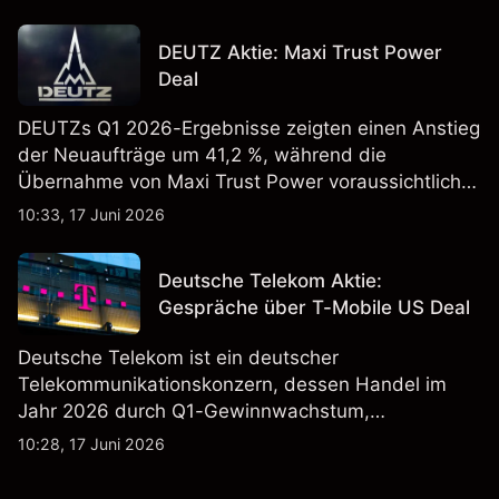
erregt haben. Die Wertentwicklung in der
Vergangenheit ist kein verlässlicher Indikator für
DEUTZ Aktie: Maxi Trust Power
zukünftige Ergebnisse.
Deal
DEUTZs Q1 2026-Ergebnisse zeigten einen Anstieg
der Neuaufträge um 41,2 %, während die
Übernahme von Maxi Trust Power voraussichtlich
40 Mio. € zum Umsatz von DEUTZ Energy
10:33, 17 Juni 2026
beitragen wird. Die Wertentwicklung in der
Vergangenheit ist kein verlässlicher Indikator für
Deutsche Telekom Aktie:
zukünftige Ergebnisse.
Gespräche über T-Mobile US Deal
Deutsche Telekom ist ein deutscher
Telekommunikationskonzern, dessen Handel im
Jahr 2026 durch Q1-Gewinnwachstum,
Aktienrückkäufe und Berichte über einen möglichen
10:28, 17 Juni 2026
T-Mobile US Deal geprägt wurde. Die
Wertentwicklung in der Vergangenheit ist kein