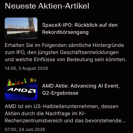
Neueste Aktien-Artikel
SpaceX-IPO: Rückblick auf den
Rekordbörsengang
Erhalten Sie im Folgenden sämtliche Hintergründe
zum IPO, den jüngsten Geschäftsentwicklungen
und welche Einflüsse von Bedeutung sein könnten.
14:56, 3 August 2026
AMD Aktie: Advancing AI Event,
Q2-Ergebnisse
AMD ist ein US-Halbleiterunternehmen, dessen
Aktien durch die Nachfrage im KI-
Rechenzentrumsbereich und das bevorstehende
„Advancing AI 2026"-Event im Juli Aufmerksamkeit
07:00, 24 Juni 2026