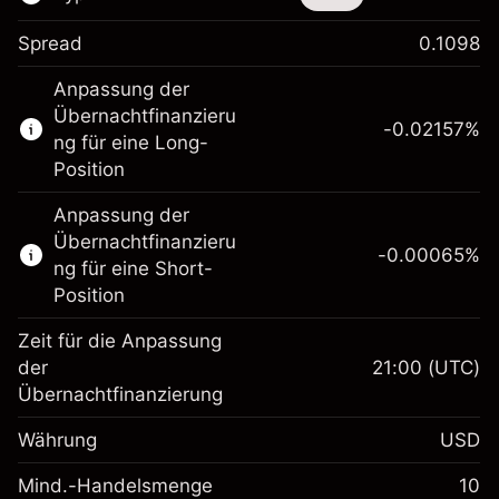
Spread
0.1098
Dieses Finanzinstrument steht für das Traden
Anpassung der
über CFDs und Knock-outs zur Verfügung.
Übernachtfinanzieru
-0.02157
%
Erfahren Sie mehr über:
ng für eine Long-
Position
CFDs
Knock-outs
Anpassung der
Übernachtfinanzieru
-0.00065
%
ng für eine Short-
Position
Zeit für die Anpassung
Margin. Ihre Investition
$1,000.00
der
21:00
(UTC)
Übernachtfinanzierung
Anpassung der
-0.021568
Übernachtfinanzierung
Währung
USD
%
Gebühren aus
fremdfinanzierten
(-$1.08)
Mind.-Handelsmenge
10
Margin. Ihre Investition
$1,000.00
Positionswert