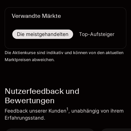
verlässlicher Indikator für zukünftige Ergebnisse.
Verwandte Märkte
Die meistgehandelten
Top-Aufsteiger
To
Die Aktienkurse sind indikativ und können von den aktuellen
Marktpreisen abweichen.
Nutzerfeedback und
Bewertungen
1
Feedback unserer Kunden
, unabhängig von ihrem
Erfahrungsstand.