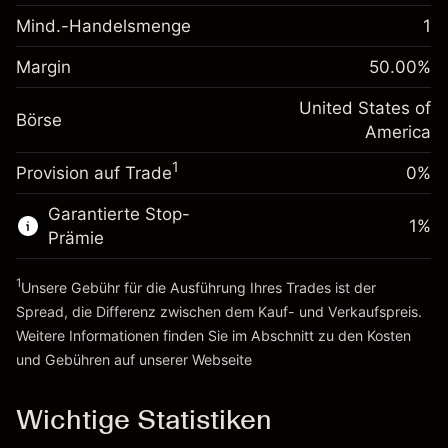
fremdfinanzierten
(-$0.43)
Mind.-Handelsmenge
1
Margin. Ihre Investition
$1,000.00
Positionswert
Anpassung der
Positionsgröße mit Hebelwirkung
Margin
50.00
%
-0.000626
Übernachtfinanzierung
~
$2,000.00
%
Gebühren aus
United States of
Geld aus Hebelwirkung ~
$1,000.00
Börse
fremdfinanzierten
(-$0.01)
America
Positionswert
1
Provision auf Trade
0%
Zur Plattform
Positionsgröße mit Hebelwirkung
~
$2,000.00
Garantierte Stop-
Geld aus Hebelwirkung ~
$1,000.00
1
%
Prämie
1
Zur Plattform
Unsere Gebühr für die Ausführung Ihres Trades ist der
Spread, die Differenz zwischen dem Kauf- und Verkaufspreis.
Weitere Informationen finden Sie im Abschnitt zu den
Kosten
und Gebühren
auf unserer Webseite
Kosten und Gebühren
Wichtige Statistiken