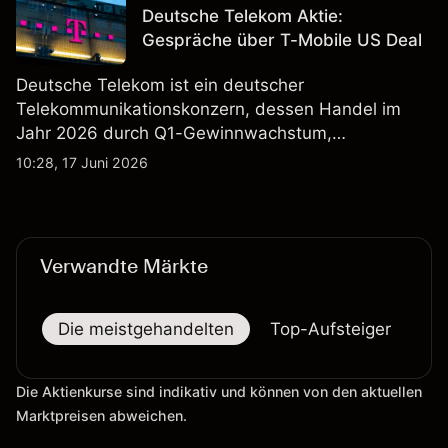
Deutsche Telekom Aktie:
zukünftige Ergebnisse.
Gespräche über T-Mobile US Deal
Deutsche Telekom ist ein deutscher
Telekommunikationskonzern, dessen Handel im
Jahr 2026 durch Q1-Gewinnwachstum,
Aktienrückkäufe und Berichte über einen möglichen
10:28, 17 Juni 2026
T-Mobile US Deal geprägt wurde. Die
Wertentwicklung in der Vergangenheit ist kein
verlässlicher Indikator für zukünftige Ergebnisse.
Verwandte Märkte
Die meistgehandelten
Top-Aufsteiger
To
Die Aktienkurse sind indikativ und können von den aktuellen
Marktpreisen abweichen.