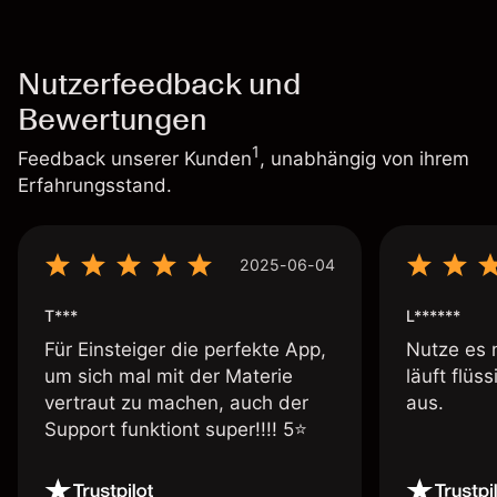
Nutzerfeedback und
Bewertungen
1
Feedback unserer Kunden
, unabhängig von ihrem
Erfahrungsstand.
2025-06-04
T***
L******
Für Einsteiger die perfekte App,
Nutze es 
um sich mal mit der Materie
läuft flüs
vertraut zu machen, auch der
aus.
Support funktiont super!!!! 5⭐️