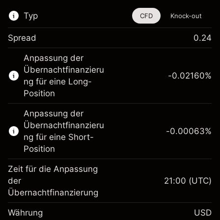
Typ
CFD
Knock-out
Spread
0.24
Dieses Finanzinstrument steht für das Traden
Anpassung der
über CFDs und Knock-outs zur Verfügung.
Übernachtfinanzieru
-0.02160
%
Erfahren Sie mehr über:
ng für eine Long-
Position
CFDs
Knock-outs
Anpassung der
Übernachtfinanzieru
-0.00063
%
ng für eine Short-
Position
Zeit für die Anpassung
Margin. Ihre Investition
$1,000.00
der
21:00
(UTC)
Übernachtfinanzierung
Anpassung der
-0.021596
Übernachtfinanzierung
Währung
USD
%
Gebühren aus