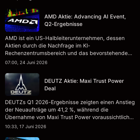
AMD Aktie: Advancing AI Event,
Q2-Ergebnisse
AMD ist ein US-Halbleiterunternehmen, dessen
Aktien durch die Nachfrage im KI-
Rechenzentrumsbereich und das bevorstehende
„Advancing AI 2026"-Event im Juli Aufmerksamkeit
07:00, 24 Juni 2026
erregt haben. Die Wertentwicklung in der
Vergangenheit ist kein verlässlicher Indikator für
DEUTZ Aktie: Maxi Trust Power
zukünftige Ergebnisse.
Deal
DEUTZs Q1 2026-Ergebnisse zeigten einen Anstieg
der Neuaufträge um 41,2 %, während die
Übernahme von Maxi Trust Power voraussichtlich
40 Mio. € zum Umsatz von DEUTZ Energy
10:33, 17 Juni 2026
beitragen wird. Die Wertentwicklung in der
Vergangenheit ist kein verlässlicher Indikator für