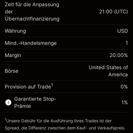
Zeit für die Anpassung
Margin. Ihre Investition
$1,000.00
der
21:00
(UTC)
Übernachtfinanzierung
Anpassung der
-0.021596
Übernachtfinanzierung
Währung
USD
%
Gebühren aus
fremdfinanzierten
(-$1.08)
Mind.-Handelsmenge
1
Margin. Ihre Investition
$1,000.00
Positionswert
Anpassung der
Positionsgröße mit Hebelwirkung
Margin
20.00
%
-0.000626
Übernachtfinanzierung
~
$5,000.00
%
Gebühren aus
United States of
Geld aus Hebelwirkung ~
$4,000.00
Börse
fremdfinanzierten
(-$0.03)
America
Positionswert
1
Provision auf Trade
0%
Zur Plattform
Positionsgröße mit Hebelwirkung
~
$5,000.00
Garantierte Stop-
Geld aus Hebelwirkung ~
$4,000.00
1
%
Prämie
1
Zur Plattform
Unsere Gebühr für die Ausführung Ihres Trades ist der
Spread, die Differenz zwischen dem Kauf- und Verkaufspreis.