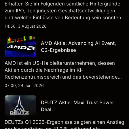
Erhalten Sie im Folgenden sämtliche Hintergründe
zum IPO, den jüngsten Geschäftsentwicklungen
und welche Einflüsse von Bedeutung sein könnten.
14:56, 3 August 2026
AMD Aktie: Advancing AI Event,
Q2-Ergebnisse
AMD ist ein US-Halbleiterunternehmen, dessen
Aktien durch die Nachfrage im KI-
Rechenzentrumsbereich und das bevorstehende
„Advancing AI 2026"-Event im Juli Aufmerksamkeit
07:00, 24 Juni 2026
erregt haben. Die Wertentwicklung in der
Vergangenheit ist kein verlässlicher Indikator für
DEUTZ Aktie: Maxi Trust Power
zukünftige Ergebnisse.
Deal
DEUTZs Q1 2026-Ergebnisse zeigten einen Anstieg