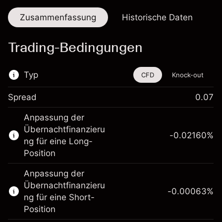
Zusammenfassung
Historische Daten
Trading-Bedingungen
Typ
CFD
Knock-out
Spread
0.07
Dieses Finanzinstrument steht für das Traden
Anpassung der
über CFDs und Knock-outs zur Verfügung.
Übernachtfinanzieru
-0.02160
%
Erfahren Sie mehr über:
ng für eine Long-
Position
CFDs
Knock-outs
Anpassung der
Übernachtfinanzieru
-0.00063
%
ng für eine Short-
Position