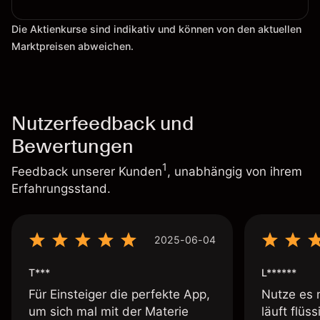
Die Aktienkurse sind indikativ und können von den aktuellen
Marktpreisen abweichen.
Nutzerfeedback und
Bewertungen
1
Feedback unserer Kunden
, unabhängig von ihrem
Erfahrungsstand.
2025-06-04
T***
L******
Für Einsteiger die perfekte App,
Nutze es 
um sich mal mit der Materie
läuft flüs