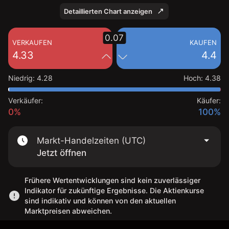
Detaillierten Chart anzeigen
0.07
VERKAUFEN
KAUFEN
4.33
4.4
Niedrig
:
4.28
Hoch
:
4.38
Verkäufer:
Käufer:
0%
100%
Markt-Handelzeiten (UTC)
Jetzt öffnen
Frühere Wertentwicklungen sind kein zuverlässiger
Indikator für zukünftige Ergebnisse. Die Aktienkurse
sind indikativ und können von den aktuellen
Marktpreisen abweichen.