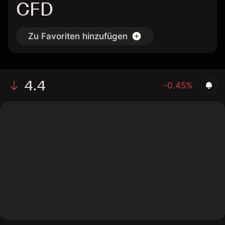
CFD
Zu Favoriten hinzufügen
4.4
-0.45%
The chart shows the RGP stock price data over the last
1 day, with a current price of 4.4, a high of 4.38, and a
low of 4.28.