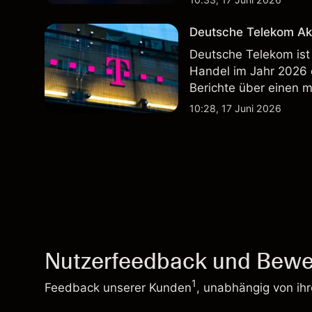
zukünftige Ergebnisse
Deutsche Telekom Ak
Deutsche Telekom ist
Handel im Jahr 2026
Berichte über einen 
Wertentwicklung in der
10:28, 17 Juni 2026
zukünftige Ergebnisse
Nutzerfeedback und Bewe
1
Feedback unserer Kunden
, unabhängig von ih