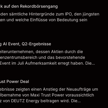
ck auf den Rekordbörsengang
enden sämtliche Hintergründe zum IPO, den jüngsten
en und welche Einflüsse von Bedeutung sein
g AI Event, Q2-Ergebnisse
eiterunternehmen, dessen Aktien durch die
henzentrumsbereich und das bevorstehende
Event im Juli Aufmerksamkeit erregt haben. Die
 Vergangenheit ist kein verlässlicher Indikator für
.
ust Power Deal
bnisse zeigten einen Anstieg der Neuaufträge um
Übernahme von Maxi Trust Power voraussichtlich
 von DEUTZ Energy beitragen wird. Die
 Vergangenheit ist kein verlässlicher Indikator für