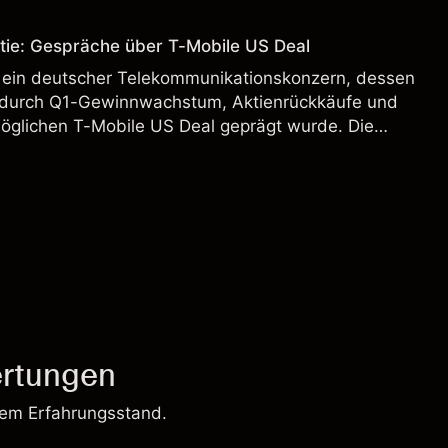
.
tie: Gespräche über T-Mobile US Deal
 ein deutscher Telekommunikationskonzern, dessen
 durch Q1-Gewinnwachstum, Aktienrückkäufe und
möglichen T-Mobile US Deal geprägt wurde. Die
 Vergangenheit ist kein verlässlicher Indikator für
.
rtungen
rem Erfahrungsstand.