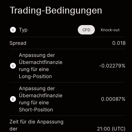
Trading-Bedingungen
Typ
CFD
Knock-out
Spread
0.018
Dieses Finanzinstrument steht für das Traden
Anpassung der
über CFDs und Knock-outs zur Verfügung.
Übernachtfinanzie
-0.02279
%
Erfahren Sie mehr über:
rung für eine
Long-Position
CFDs
Knock-outs
Anpassung der
Übernachtfinanzie
0.00087
%
rung für eine
Short-Position
Zeit für die Anpassung
der
21:00
(UTC)