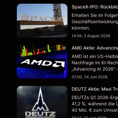
SpaceX-IPO: Rückbli
Erhalten Sie im Folg
Geschäftsentwicklung
könnten.
14:56, 3 August 2026
AMD Aktie: Advancin
AMD ist ein US-Halbl
Nachfrage im KI-Rec
„Advancing AI 2026"-
Wertentwicklung in der
07:00, 24 Juni 2026
zukünftige Ergebnisse
DEUTZ Aktie: Maxi Tr
DEUTZs Q1 2026-Erge
41,2 %, während die 
40 Mio. € zum Umsatz
Wertentwicklung in der
10:33, 17 Juni 2026