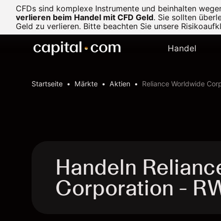
CFDs sind komplexe Instrumente und beinhalten wegen d
verlieren beim Handel mit CFD Geld
.
Sie sollten über
Geld zu verlieren. Bitte beachten Sie unsere
Risikoaufk
Handel
Startseite
Märkte
Aktien
Reliance Worldwide Corp
Handeln Relianc
Corporation - 