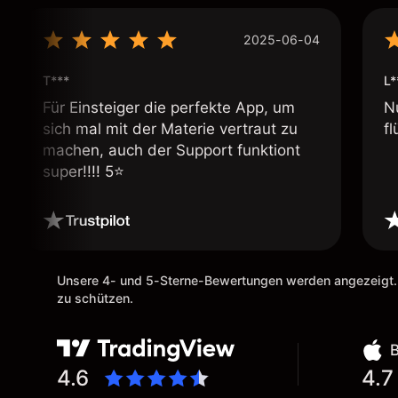
2025-06-04
T***
L*
Für Einsteiger die perfekte App, um
N
sich mal mit der Materie vertraut zu
fl
machen, auch der Support funktiont
super!!!! 5⭐️
Unsere 4- und 5-Sterne-Bewertungen werden angezeigt.
zu schützen.
4.6
4.7