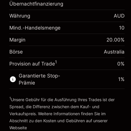
Übernachtfinanzierung
Margin. Ihre Investition
A$1,000.00
Anpassung der
Währung
AUD
-0.022788
Übernachtfinanzierung
%
Mind.-Handelsmenge
Gebühren aus
10
(-A$1.14)
fremdfinanzierten Positionswert
Margin. Ihre Investition
A$1,000.00
Margin
20.00
%
Positionsgröße mit Hebelwirkung
Anpassung der
~
A$5,000.00
Börse
Australia
0.00087
%
Übernachtfinanzierung
Geld aus Hebelwirkung ~
A$4,000.00
(A$0.04)
Gebühren aus
1
Provision auf Trade
0%
fremdfinanzierten Positionswert
Zur Plattform
Positionsgröße mit Hebelwirkung
Garantierte Stop-
1
%
~
A$5,000.00
Prämie
Geld aus Hebelwirkung ~
A$4,000.00
1
Unsere Gebühr für die Ausführung Ihres Trades ist der
Spread, die Differenz zwischen dem Kauf- und
Zur Plattform
Verkaufspreis. Weitere Informationen finden Sie im
Abschnitt zu den
Kosten und Gebühren
auf unserer
Kosten und Gebühren
Webseite