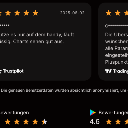
2025-06-02
*****
C**********
utze es nur auf dem handy, läuft
Die Übersi
üssig. Charts sehen gut aus.
wünschen 
alle Param
eingestel
Pluspunkt 
 Die genauen Benutzerdaten wurden absichtlich anonymisiert, u
Bewertungen
Bewertunge
4.6