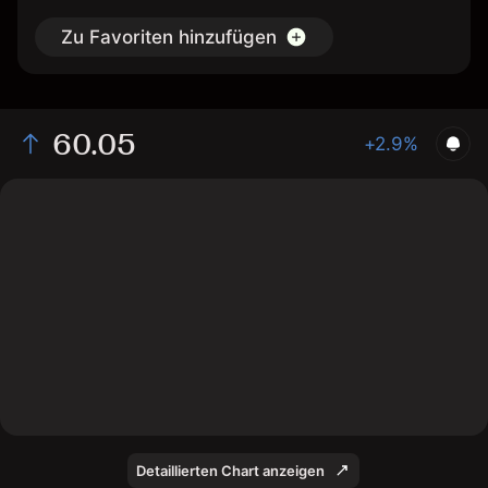
Zu Favoriten hinzufügen
60.05
+2.9%
The chart shows the QNT stock price data over the last
1 day, with a current price of 60.05, a high of 59.27,
and a low of 58.43.
Detaillierten Chart anzeigen