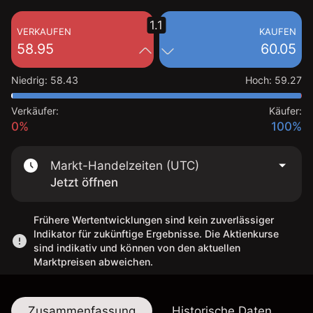
1.1
VERKAUFEN
KAUFEN
58.95
60.05
Niedrig
:
58.43
Hoch
:
59.27
Verkäufer:
Käufer:
0%
100%
Markt-Handelzeiten (UTC)
Jetzt öffnen
Frühere Wertentwicklungen sind kein zuverlässiger
Indikator für zukünftige Ergebnisse. Die Aktienkurse
sind indikativ und können von den aktuellen
Marktpreisen abweichen.
Zusammenfassung
Historische Daten