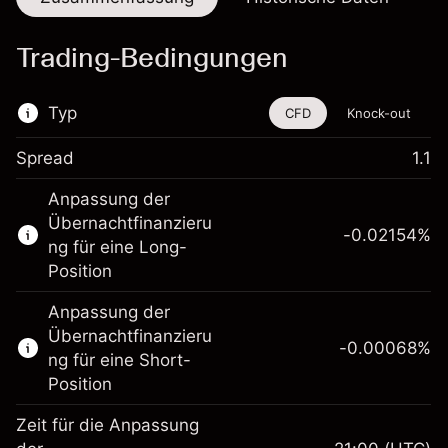
Trading-Bedingungen
Typ
CFD
Knock-out
Spread
1.1
Dieses Finanzinstrument steht für das Traden
Anpassung der
über CFDs und Knock-outs zur Verfügung.
Übernachtfinanzieru
-0.02154
%
Erfahren Sie mehr über:
ng für eine Long-
Position
CFDs
Knock-outs
Anpassung der
Übernachtfinanzieru
-0.00068
%
ng für eine Short-
Position
Zeit für die Anpassung
Margin. Ihre Investition
$1,000.00