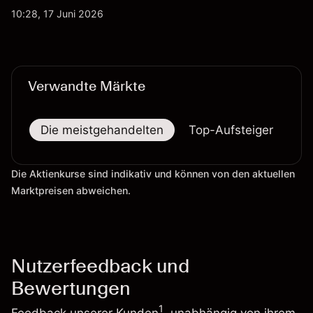
Aktienrückkäufe und Berichte über einen möglichen
10:28, 17 Juni 2026
T-Mobile US Deal geprägt wurde. Die
Wertentwicklung in der Vergangenheit ist kein
verlässlicher Indikator für zukünftige Ergebnisse.
Verwandte Märkte
Die meistgehandelten
Top-Aufsteiger
To
Die Aktienkurse sind indikativ und können von den aktuellen
Marktpreisen abweichen.
Nutzerfeedback und
Bewertungen
1
Feedback unserer Kunden
, unabhängig von ihrem