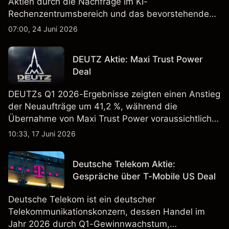
Aktien durch die Nachfrage im KI-
Rechenzentrumsbereich und das bevorstehende
„Advancing AI 2026"-Event im Juli Aufmerksamkeit
07:00, 24 Juni 2026
erregt haben. Die Wertentwicklung in der
Vergangenheit ist kein verlässlicher Indikator für
DEUTZ Aktie: Maxi Trust Power
zukünftige Ergebnisse.
Deal
DEUTZs Q1 2026-Ergebnisse zeigten einen Anstieg
der Neuaufträge um 41,2 %, während die
Übernahme von Maxi Trust Power voraussichtlich
40 Mio. € zum Umsatz von DEUTZ Energy
10:33, 17 Juni 2026
beitragen wird. Die Wertentwicklung in der
Vergangenheit ist kein verlässlicher Indikator für
Deutsche Telekom Aktie:
zukünftige Ergebnisse.
Gespräche über T-Mobile US Deal
Deutsche Telekom ist ein deutscher
Telekommunikationskonzern, dessen Handel im
Jahr 2026 durch Q1-Gewinnwachstum,