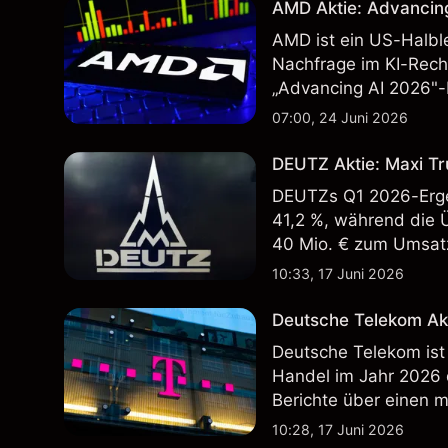
AMD Aktie: Advancin
AMD ist ein US-Halbl
Nachfrage im KI-Rec
„Advancing AI 2026"-
Wertentwicklung in der
07:00, 24 Juni 2026
zukünftige Ergebnisse
DEUTZ Aktie: Maxi Tr
DEUTZs Q1 2026-Erge
41,2 %, während die 
40 Mio. € zum Umsatz
Wertentwicklung in der
10:33, 17 Juni 2026
zukünftige Ergebnisse
Deutsche Telekom Ak
Deutsche Telekom ist
Handel im Jahr 2026
Berichte über einen 
Wertentwicklung in der
10:28, 17 Juni 2026