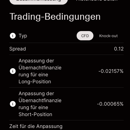
Trading-Bedingungen
Typ
CFD
Knock-out
Spread
0.12
Dieses Finanzinstrument steht für das Traden
Anpassung der
über CFDs und Knock-outs zur Verfügung.
Übernachtfinanzie
-0.02157
%
Erfahren Sie mehr über:
rung für eine
Long-Position
CFDs
Knock-outs
Anpassung der
Übernachtfinanzie
-0.00065
%
rung für eine
Short-Position
Zeit für die Anpassung