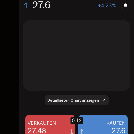
27.6
+4.23%
The chart shows the OSCR stock price data
over the last 1 day, with a current price of
27.6, a high of 27.47, and a low of 25.99.
Detaillierten Chart anzeigen
0.12
VERKAUFEN
KAUFEN
27.48
27.6