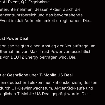
g AI Event, Q2-Ergebnisse
eiterunternehmen, dessen Aktien durch die
henzentrumsbereich und das bevorstehende
Event im Juli Aufmerksamkeit erregt haben. Die
 Vergangenheit ist kein verlässlicher Indikator für
.
ust Power Deal
bnisse zeigten einen Anstieg der Neuaufträge um
Übernahme von Maxi Trust Power voraussichtlich
 von DEUTZ Energy beitragen wird. Die
 Vergangenheit ist kein verlässlicher Indikator für
.
tie: Gespräche über T-Mobile US Deal
 ein deutscher Telekommunikationskonzern, dessen
 durch Q1-Gewinnwachstum, Aktienrückkäufe und
möglichen T-Mobile US Deal geprägt wurde. Die
 Vergangenheit ist kein verlässlicher Indikator für