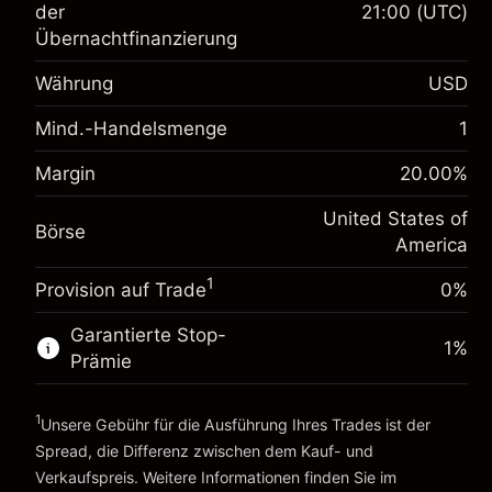
der
21:00
(UTC)
Übernachtfinanzierung
Margin. Ihre Investition
$1,000.00
Anpassung der
Währung
USD
-0.021568
Übernachtfinanzierung
%
Mind.-Handelsmenge
Gebühren aus fremdfinanzierten
1
(-$1.08)
Positionswert
Margin. Ihre Investition
$1,000.00
Margin
20.00
%
Positionsgröße mit Hebelwirkung ~
$5,000.00
Anpassung der
Geld aus Hebelwirkung ~
$4,000.00
-0.000654
United States of
Übernachtfinanzierung
Börse
%
America
Gebühren aus fremdfinanzierten
(-$0.03)
Positionswert
Zur Plattform
1
Provision auf Trade
0%
Positionsgröße mit Hebelwirkung ~
$5,000.00
Geld aus Hebelwirkung ~
$4,000.00
Garantierte Stop-
1
%
Prämie
Zur Plattform
1
Unsere Gebühr für die Ausführung Ihres Trades ist der
Spread, die Differenz zwischen dem Kauf- und
Verkaufspreis. Weitere Informationen finden Sie im