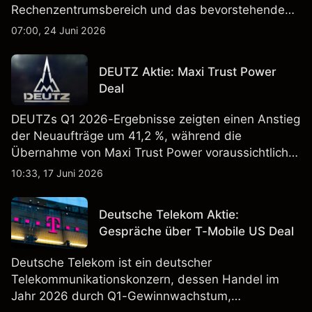
Rechenzentrumsbereich und das bevorstehende
„Advancing AI 2026"-Event im Juli Aufmerksamkeit
07:00, 24 Juni 2026
erregt haben. Die Wertentwicklung in der
Vergangenheit ist kein verlässlicher Indikator für
DEUTZ Aktie: Maxi Trust Power
zukünftige Ergebnisse.
Deal
DEUTZs Q1 2026-Ergebnisse zeigten einen Anstieg
der Neuaufträge um 41,2 %, während die
Übernahme von Maxi Trust Power voraussichtlich
40 Mio. € zum Umsatz von DEUTZ Energy
10:33, 17 Juni 2026
beitragen wird. Die Wertentwicklung in der
Vergangenheit ist kein verlässlicher Indikator für
Deutsche Telekom Aktie:
zukünftige Ergebnisse.
Gespräche über T-Mobile US Deal
Deutsche Telekom ist ein deutscher
Telekommunikationskonzern, dessen Handel im
Jahr 2026 durch Q1-Gewinnwachstum,