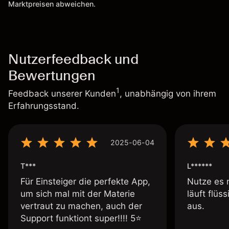
Marktpreisen abweichen.
Nutzerfeedback und
Bewertungen
1
Feedback unserer Kunden
, unabhängig von ihrem
Erfahrungsstand.
2025-06-04
T***
L******
Für Einsteiger die perfekte App,
Nutze es 
um sich mal mit der Materie
läuft flüs
vertraut zu machen, auch der
aus.
Support funktiont super!!!! 5⭐️