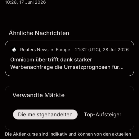
Aktienrückkäufe und Berichte über einen möglichen
10:28, 17 Juni 2026
T-Mobile US Deal geprägt wurde. Die
Wertentwicklung in der Vergangenheit ist kein
verlässlicher Indikator für zukünftige Ergebnisse.
Ähnliche Nachrichten
Reuters News
•
Europe
21:32 (UTC), 28 Juli 2026
Omnicom übertrifft dank starker
Werbenachfrage die Umsatzprognosen für
das Quartal
Verwandte Märkte
Die meistgehandelten
Top-Aufsteiger
To
Die Aktienkurse sind indikativ und können von den aktuellen