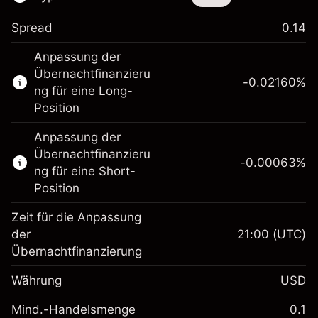
Spread
0.14
Dieses Finanzinstrument steht für das Traden
Anpassung der
über CFDs und Knock-outs zur Verfügung.
Übernachtfinanzieru
-0.02160
%
Erfahren Sie mehr über:
ng für eine Long-
Position
CFDs
Knock-outs
Anpassung der
Übernachtfinanzieru
-0.00063
%
ng für eine Short-
Position
Zeit für die Anpassung
Margin. Ihre Investition
$1,000.00
der
21:00
(UTC)
Übernachtfinanzierung
Anpassung der
-0.021596
Übernachtfinanzierung
Währung
USD
%
Gebühren aus
fremdfinanzierten
(-$1.08)
Mind.-Handelsmenge
0.1
Margin. Ihre Investition
$1,000.00
Positionswert