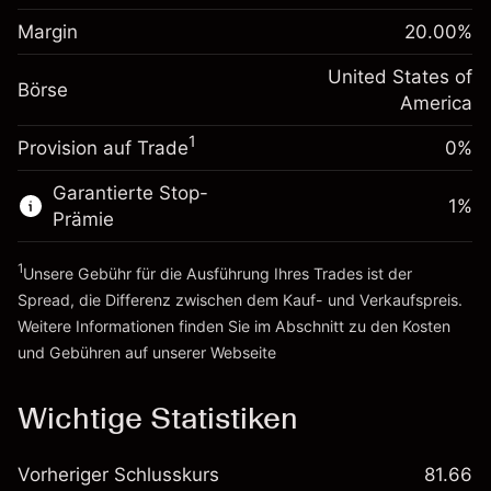
Anpassung der
Positionsgröße mit Hebelwirkung
Margin
20.00
%
-0.000626
Übernachtfinanzierung
~
$5,000.00
%
Gebühren aus
United States of
Geld aus Hebelwirkung ~
$4,000.00
Börse
fremdfinanzierten
(-$0.03)
America
Positionswert
1
Provision auf Trade
0%
Zur Plattform
Positionsgröße mit Hebelwirkung
~
$5,000.00
Garantierte Stop-
Geld aus Hebelwirkung ~
$4,000.00
1
%
Prämie
1
Zur Plattform
Unsere Gebühr für die Ausführung Ihres Trades ist der
Spread, die Differenz zwischen dem Kauf- und Verkaufspreis.
Weitere Informationen finden Sie im Abschnitt zu den
Kosten
und Gebühren
auf unserer Webseite
Kosten und Gebühren
Wichtige Statistiken
Vorheriger Schlusskurs
81.66