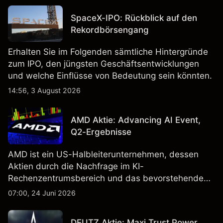
SpaceX-IPO: Rückblick auf den
Rekordbörsengang
Erhalten Sie im Folgenden sämtliche Hintergründe
zum IPO, den jüngsten Geschäftsentwicklungen
und welche Einflüsse von Bedeutung sein könnten.
14:56, 3 August 2026
AMD Aktie: Advancing AI Event,
Q2-Ergebnisse
AMD ist ein US-Halbleiterunternehmen, dessen
Aktien durch die Nachfrage im KI-
Rechenzentrumsbereich und das bevorstehende
„Advancing AI 2026"-Event im Juli Aufmerksamkeit
07:00, 24 Juni 2026
erregt haben. Die Wertentwicklung in der
Vergangenheit ist kein verlässlicher Indikator für
DEUTZ Aktie: Maxi Trust Power