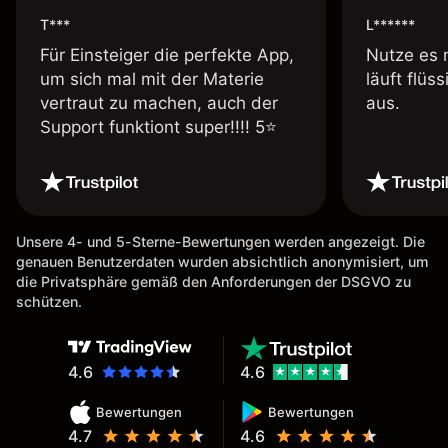
T***
L******
Für Einsteiger die perfekte App,
Nutze es 
um sich mal mit der Materie
läuft flüs
vertraut zu machen, auch der
aus.
Support funktiont super!!!! 5⭐️
Unsere 4- und 5-Sterne-Bewertungen werden angezeigt. Die
genauen Benutzerdaten wurden absichtlich anonymisiert, um
die Privatsphäre gemäß den Anforderungen der DSGVO zu
schützen.
4.6
4.6
Bewertungen
Bewertungen
4.7
4.6