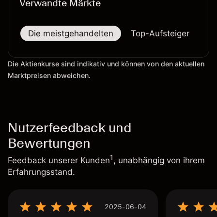
Verwandte Märkte
Die meistgehandelten
Top-Aufsteiger
To
Die Aktienkurse sind indikativ und können von den aktuellen
Marktpreisen abweichen.
Nutzerfeedback und
Bewertungen
1
Feedback unserer Kunden
, unabhängig von ihrem
Erfahrungsstand.
2025-06-04