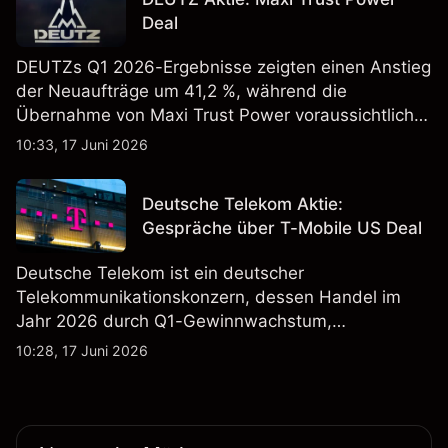
zukünftige Ergebnisse.
Deal
DEUTZs Q1 2026-Ergebnisse zeigten einen Anstieg
der Neuaufträge um 41,2 %, während die
Übernahme von Maxi Trust Power voraussichtlich
40 Mio. € zum Umsatz von DEUTZ Energy
10:33, 17 Juni 2026
beitragen wird. Die Wertentwicklung in der
Vergangenheit ist kein verlässlicher Indikator für
Deutsche Telekom Aktie:
zukünftige Ergebnisse.
Gespräche über T-Mobile US Deal
Deutsche Telekom ist ein deutscher
Telekommunikationskonzern, dessen Handel im
Jahr 2026 durch Q1-Gewinnwachstum,
Aktienrückkäufe und Berichte über einen möglichen
10:28, 17 Juni 2026
T-Mobile US Deal geprägt wurde. Die
Wertentwicklung in der Vergangenheit ist kein
verlässlicher Indikator für zukünftige Ergebnisse.