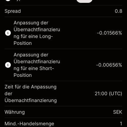
Spread
0.8
Dieses Finanzinstrument steht für das Traden
Anpassung der
über CFDs und Knock-outs zur Verfügung.
Übernachtfinanzieru
-0.01566
%
Erfahren Sie mehr über:
ng für eine Long-
Position
CFDs
Knock-outs
Anpassung der
Übernachtfinanzieru
-0.00656
%
ng für eine Short-
Position
Zeit für die Anpassung
Margin. Ihre Investition
SEK 1,000.00
der
21:00
(UTC)
Übernachtfinanzierung
Anpassung der
Übernachtfinanzierung
-0.01566
%
Währung
SEK
Gebühren aus
(-SEK 0.80)
fremdfinanzierten
Mind.-Handelsmenge
1
Margin. Ihre Investition
SEK 1,000.00
Positionswert