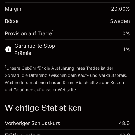
Anpassung der
Positionsgröße mit Hebelwirkung
Margin
20.00
%
Übernachtfinanzierung
~
SEK 5,000.00
-0.006562
%
Gebühren aus
Börse
Sweden
Geld aus Hebelwirkung ~
SEK 4,000.00
(-SEK 0.30)
fremdfinanzierten
1
Positionswert
Provision auf Trade
0%
Zur Plattform
Positionsgröße mit Hebelwirkung
Garantierte Stop-
~
SEK 5,000.00
1
%
Prämie
Geld aus Hebelwirkung ~
SEK 4,000.00
1
Unsere Gebühr für die Ausführung Ihres Trades ist der
Zur Plattform
Spread, die Differenz zwischen dem Kauf- und Verkaufspreis.
Weitere Informationen finden Sie im Abschnitt zu den
Kosten
und Gebühren
auf unserer Webseite
Kosten und Gebühren
Wichtige Statistiken
Vorheriger Schlusskurs
48.6