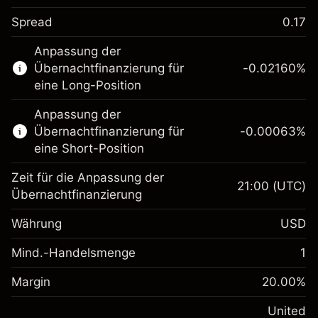
Spread
0.17
Dieser Finanzmarkt steht für das CFD-
Anpassung der
Trading zur Verfügung.
Übernachtfinanzierung für
-0.02160
%
Erfahren Sie mehr über:
eine Long-Position
CFDs
Anpassung der
Übernachtfinanzierung für
-0.00063
%
eine Short-Position
Zeit für die Anpassung der
21:00
(UTC)
Übernachtfinanzierung
Margin. Ihre Investition
$1,000.00
Währung
USD
Anpassung der
-0.021596
Übernachtfinanzierung
Mind.-Handelsmenge
1
%
Gebühren aus
Margin. Ihre Investition
$1,000.00
fremdfinanzierten
(-$1.08)
Margin
20.00
%
Positionswert
Anpassung der
-0.000626
Übernachtfinanzierung
United
Positionsgröße mit Hebelwirkung