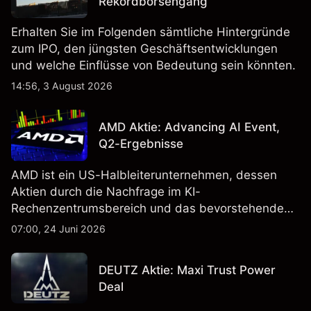
Rekordbörsengang
Erhalten Sie im Folgenden sämtliche Hintergründe
zum IPO, den jüngsten Geschäftsentwicklungen
und welche Einflüsse von Bedeutung sein könnten.
14:56, 3 August 2026
AMD Aktie: Advancing AI Event,
Q2-Ergebnisse
AMD ist ein US-Halbleiterunternehmen, dessen
Aktien durch die Nachfrage im KI-
Rechenzentrumsbereich und das bevorstehende
„Advancing AI 2026"-Event im Juli Aufmerksamkeit
07:00, 24 Juni 2026
erregt haben. Die Wertentwicklung in der
Vergangenheit ist kein verlässlicher Indikator für
DEUTZ Aktie: Maxi Trust Power
zukünftige Ergebnisse.
Deal