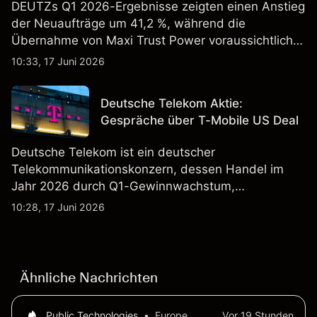
DEUTZs Q1 2026-Ergebnisse zeigten einen Anstieg
der Neuaufträge um 41,2 %, während die
Übernahme von Maxi Trust Power voraussichtlich
40 Mio. € zum Umsatz von DEUTZ Energy
10:33, 17 Juni 2026
beitragen wird. Die Wertentwicklung in der
Vergangenheit ist kein verlässlicher Indikator für
Deutsche Telekom Aktie:
zukünftige Ergebnisse.
Gespräche über T-Mobile US Deal
Deutsche Telekom ist ein deutscher
Telekommunikationskonzern, dessen Handel im
Jahr 2026 durch Q1-Gewinnwachstum,
Aktienrückkäufe und Berichte über einen möglichen
10:28, 17 Juni 2026
T-Mobile US Deal geprägt wurde. Die
Wertentwicklung in der Vergangenheit ist kein
verlässlicher Indikator für zukünftige Ergebnisse.
Ähnliche Nachrichten
Public Technologies
•
Europe
Vor 19 Stunden