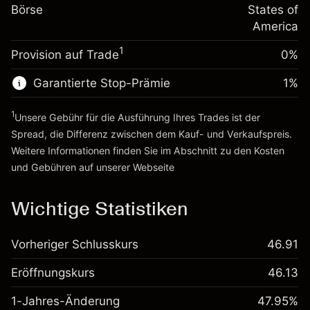
%
Gebühren aus
Börse
States of
~
$5,000.00
fremdfinanzierten
(-$0.03)
America
Geld aus Hebelwirkung ~
$4,000.00
Positionswert
1
Provision auf Trade
0%
Positionsgröße mit Hebelwirkung
Zur Plattform
~
$5,000.00
Garantierte Stop-Prämie
1
%
Geld aus Hebelwirkung ~
$4,000.00
1
Unsere Gebühr für die Ausführung Ihres Trades ist der
Zur Plattform
Spread, die Differenz zwischen dem Kauf- und Verkaufspreis.
Weitere Informationen finden Sie im Abschnitt zu den
Kosten
und Gebühren
auf unserer Webseite
Kosten und Gebühren
Wichtige Statistiken
Vorheriger Schlusskurs
46.91
Eröffnungskurs
46.13
1-Jahres-Änderung
47.95%