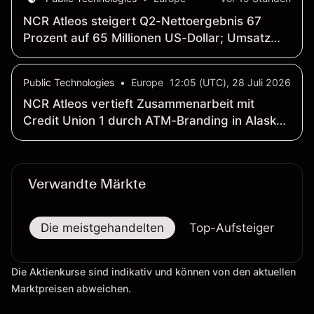
NCR Atleos steigert Q2-Nettoergebnis 67
Prozent auf 65 Millionen US-Dollar; Umsatz
bleibt bei 1.10 Milliarden US-Dollar stabil
(gegenüber Vorjahr)
Public Technologies
•
Europe
12:05 (UTC), 28 Juli 2026
NCR Atleos vertieft Zusammenarbeit mit
Credit Union 1 durch ATM-Branding in Alaska-
Circle-K-Filialen
Verwandte Märkte
Die meistgehandelten
Top-Aufsteiger
To
Die Aktienkurse sind indikativ und können von den aktuellen
Marktpreisen abweichen.