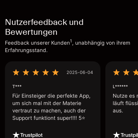
Nutzerfeedback und
Bewertungen
1
Feedback unserer Kunden
, unabhängig von ihrem
Erfahrungsstand.
2025-06-04
T***
L******
Für Einsteiger die perfekte App,
Nutze es 
um sich mal mit der Materie
läuft flüs
vertraut zu machen, auch der
aus.
Support funktiont super!!!! 5⭐️