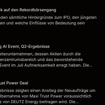
ck auf den Rekordbörsengang
enden sämtliche Hintergründe zum IPO, den jüngsten
en und welche Einflüsse von Bedeutung sein
g AI Event, Q2-Ergebnisse
eiterunternehmen, dessen Aktien durch die
henzentrumsbereich und das bevorstehende
Event im Juli Aufmerksamkeit erregt haben. Die
 Vergangenheit ist kein verlässlicher Indikator für
.
ust Power Deal
bnisse zeigten einen Anstieg der Neuaufträge um
Übernahme von Maxi Trust Power voraussichtlich
 von DEUTZ Energy beitragen wird. Die