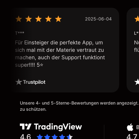
2025-06-04
T***
L*
Für Einsteiger die perfekte App, um
N
sich mal mit der Materie vertraut zu
fl
machen, auch der Support funktiont
super!!!! 5⭐️
Unsere 4- und 5-Sterne-Bewertungen werden angezeigt.
zu schützen.
4.6
4.7