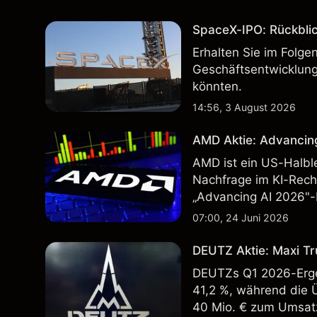
SpaceX-IPO: Rückbli
Erhalten Sie im Folg
Geschäftsentwicklung
könnten.
14:56, 3 August 2026
AMD Aktie: Advancin
AMD ist ein US-Halbl
Nachfrage im KI-Rec
„Advancing AI 2026"-
Wertentwicklung in der
07:00, 24 Juni 2026
zukünftige Ergebnisse
DEUTZ Aktie: Maxi Tr
DEUTZs Q1 2026-Erge
41,2 %, während die 
40 Mio. € zum Umsatz