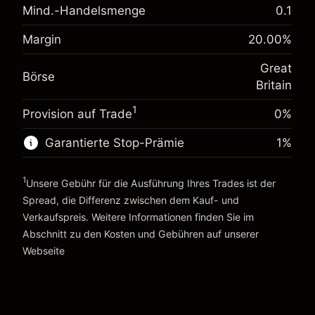
Mind.-Handelsmenge
0.1
Anpassung der
-0.021272
Übernachtfinanzierung
%
Margin
20.00
%
Gebühren aus fremdfinanzierten
Margin. Ihre Investition
£1,000.00
(-£1.06)
Positionswert
Great
Anpassung der
Börse
Positionsgröße mit Hebelwirkung ~
£5,000.00
-0.000646
Britain
Übernachtfinanzierung
Geld aus Hebelwirkung ~
£4,000.00
%
Gebühren aus fremdfinanzierten
1
Provision auf Trade
(-£0.03)
0%
Positionswert
Zur Plattform
Positionsgröße mit Hebelwirkung ~
£5,000.00
Garantierte Stop-Prämie
1
%
Geld aus Hebelwirkung ~
£4,000.00
1
Unsere Gebühr für die Ausführung Ihres Trades ist der
Spread, die Differenz zwischen dem Kauf- und
Zur Plattform
Verkaufspreis. Weitere Informationen finden Sie im
Abschnitt zu den
Kosten und Gebühren
auf unserer
Kosten und Gebühren
Webseite