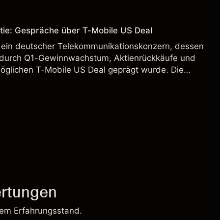
 Vergangenheit ist kein verlässlicher Indikator für
.
tie: Gespräche über T-Mobile US Deal
 ein deutscher Telekommunikationskonzern, dessen
 durch Q1-Gewinnwachstum, Aktienrückkäufe und
möglichen T-Mobile US Deal geprägt wurde. Die
 Vergangenheit ist kein verlässlicher Indikator für
.
rtungen
rem Erfahrungsstand.