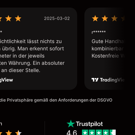
2025-03-02
*
r******
chtlichkeit lässt nichts zu
Gute Handhabung,
übrig. Man erkennt sofort
kombinierbar und 
eter in der jeweils
Kostenfreie Webin
lten Währung. Ein absoluter
an dieser Stelle.
m die Privatsphäre gemäß den Anforderungen der DSGVO
n
4.6