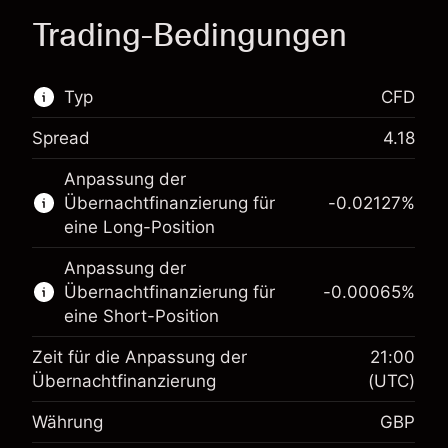
Trading-Bedingungen
Typ
CFD
Spread
4.18
Dieser Finanzmarkt steht für das CFD-Trading
Anpassung der
zur Verfügung.
Übernachtfinanzierung für
-0.02127
%
Erfahren Sie mehr über:
eine Long-Position
CFDs
Anpassung der
Übernachtfinanzierung für
-0.00065
%
eine Short-Position
Zeit für die Anpassung der
21:00
Übernachtfinanzierung
(UTC)
Währung
GBP
Margin. Ihre Investition
£1,000.00