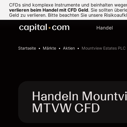
CFDs sind komplexe Instrumente und beinhalten wegen d
verlieren beim Handel mit CFD Geld
.
Sie sollten über
Geld zu verlieren. Bitte beachten Sie unsere
Risikoaufk
Handel
Startseite
Märkte
Aktien
Mountview Estates PLC
Handeln Mountvi
MTVW CFD