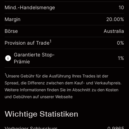
fremdfinanzierten
(-A$1.14)
Mind.-Handelsmenge
10
Margin. Ihre Investition
A$1,000.00
Positionswert
Anpassung der
Positionsgröße mit Hebelwirkung
Margin
20.00
%
0.000884
Übernachtfinanzierung
~
A$5,000.00
%
Gebühren aus
Börse
Australia
Geld aus Hebelwirkung ~
A$4,000.00
fremdfinanzierten
(A$0.04)
1
Positionswert
Provision auf Trade
0%
Zur Plattform
Positionsgröße mit Hebelwirkung
Garantierte Stop-
~
A$5,000.00
1
%
Prämie
Geld aus Hebelwirkung ~
A$4,000.00
1
Unsere Gebühr für die Ausführung Ihres Trades ist der
Zur Plattform
Spread, die Differenz zwischen dem Kauf- und Verkaufspreis.
Weitere Informationen finden Sie im Abschnitt zu den
Kosten
und Gebühren
auf unserer Webseite
Kosten und Gebühren
Wichtige Statistiken
Vorheriger Schlusskurs
0.9865