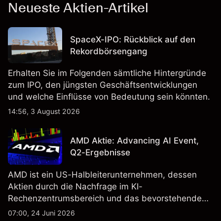
Neueste Aktien-Artikel
SpaceX-IPO: Rückblick auf den
Rekordbörsengang
Erhalten Sie im Folgenden sämtliche Hintergründe
zum IPO, den jüngsten Geschäftsentwicklungen
und welche Einflüsse von Bedeutung sein könnten.
14:56, 3 August 2026
AMD Aktie: Advancing AI Event,
Q2-Ergebnisse
AMD ist ein US-Halbleiterunternehmen, dessen
Aktien durch die Nachfrage im KI-
Rechenzentrumsbereich und das bevorstehende
„Advancing AI 2026"-Event im Juli Aufmerksamkeit
07:00, 24 Juni 2026