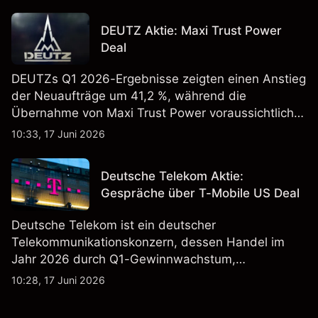
erregt haben. Die Wertentwicklung in der
Vergangenheit ist kein verlässlicher Indikator für
DEUTZ Aktie: Maxi Trust Power
zukünftige Ergebnisse.
Deal
DEUTZs Q1 2026-Ergebnisse zeigten einen Anstieg
der Neuaufträge um 41,2 %, während die
Übernahme von Maxi Trust Power voraussichtlich
40 Mio. € zum Umsatz von DEUTZ Energy
10:33, 17 Juni 2026
beitragen wird. Die Wertentwicklung in der
Vergangenheit ist kein verlässlicher Indikator für
Deutsche Telekom Aktie:
zukünftige Ergebnisse.
Gespräche über T-Mobile US Deal
Deutsche Telekom ist ein deutscher
Telekommunikationskonzern, dessen Handel im
Jahr 2026 durch Q1-Gewinnwachstum,
Aktienrückkäufe und Berichte über einen möglichen
10:28, 17 Juni 2026
T-Mobile US Deal geprägt wurde. Die
Wertentwicklung in der Vergangenheit ist kein