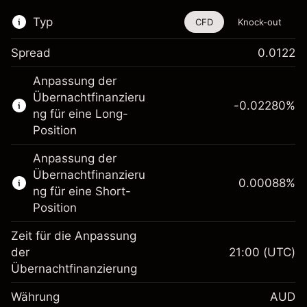
Typ
CFD
Knock-out
Spread
0.0122
Dieses Finanzinstrument steht für das Traden
Anpassung der
über CFDs und Knock-outs zur Verfügung.
Übernachtfinanzieru
-0.02280
%
Erfahren Sie mehr über:
ng für eine Long-
Position
CFDs
Knock-outs
Anpassung der
Übernachtfinanzieru
0.00088
%
ng für eine Short-
Position
Zeit für die Anpassung
Margin. Ihre Investition
A$1,000.00
der
21:00
(UTC)
Übernachtfinanzierung
Anpassung der
-0.022801
Übernachtfinanzierung
Währung
AUD
%
Gebühren aus