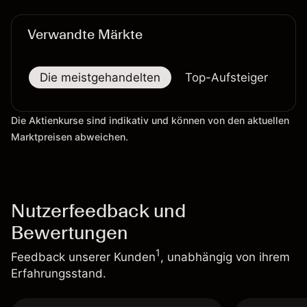
verlässlicher Indikator für zukünftige Ergebnisse.
Verwandte Märkte
Die meistgehandelten
Top-Aufsteiger
To
Die Aktienkurse sind indikativ und können von den aktuellen
Marktpreisen abweichen.
Nutzerfeedback und
Bewertungen
1
Feedback unserer Kunden
, unabhängig von ihrem
Erfahrungsstand.