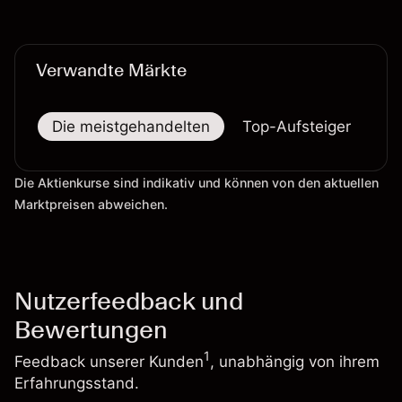
Wertentwicklung in der Vergangenheit ist kein
verlässlicher Indikator für zukünftige Ergebnisse.
Verwandte Märkte
Die meistgehandelten
Top-Aufsteiger
To
Die Aktienkurse sind indikativ und können von den aktuellen
Marktpreisen abweichen.
Nutzerfeedback und
Bewertungen
1
Feedback unserer Kunden
, unabhängig von ihrem
Erfahrungsstand.