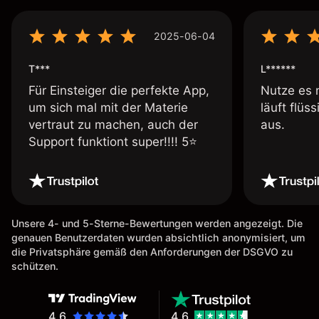
2025-06-04
T***
L******
Für Einsteiger die perfekte App,
Nutze es 
um sich mal mit der Materie
läuft flüs
vertraut zu machen, auch der
aus.
Support funktiont super!!!! 5⭐️
Unsere 4- und 5-Sterne-Bewertungen werden angezeigt. Die
genauen Benutzerdaten wurden absichtlich anonymisiert, um
die Privatsphäre gemäß den Anforderungen der DSGVO zu
schützen.
4.6
4.6