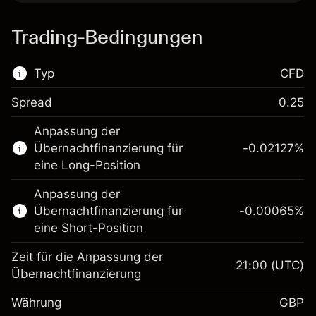
Trading-Bedingungen
Typ
CFD
Spread
0.25
Dieser Finanzmarkt steht für das CFD-
Anpassung der
Trading zur Verfügung.
Übernachtfinanzierung für
-0.02127
%
Erfahren Sie mehr über:
eine Long-Position
CFDs
Anpassung der
Übernachtfinanzierung für
-0.00065
%
eine Short-Position
Zeit für die Anpassung der
21:00
(UTC)
Übernachtfinanzierung
Margin. Ihre Investition
£1,000.00
Währung
GBP
Anpassung der