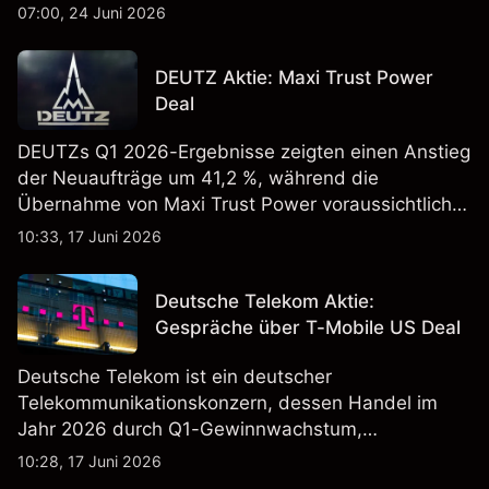
„Advancing AI 2026"-Event im Juli Aufmerksamkeit
07:00, 24 Juni 2026
erregt haben. Die Wertentwicklung in der
Vergangenheit ist kein verlässlicher Indikator für
DEUTZ Aktie: Maxi Trust Power
zukünftige Ergebnisse.
Deal
DEUTZs Q1 2026-Ergebnisse zeigten einen Anstieg
der Neuaufträge um 41,2 %, während die
Übernahme von Maxi Trust Power voraussichtlich
40 Mio. € zum Umsatz von DEUTZ Energy
10:33, 17 Juni 2026
beitragen wird. Die Wertentwicklung in der
Vergangenheit ist kein verlässlicher Indikator für
Deutsche Telekom Aktie:
zukünftige Ergebnisse.
Gespräche über T-Mobile US Deal
Deutsche Telekom ist ein deutscher
Telekommunikationskonzern, dessen Handel im
Jahr 2026 durch Q1-Gewinnwachstum,
Aktienrückkäufe und Berichte über einen möglichen
10:28, 17 Juni 2026
T-Mobile US Deal geprägt wurde. Die