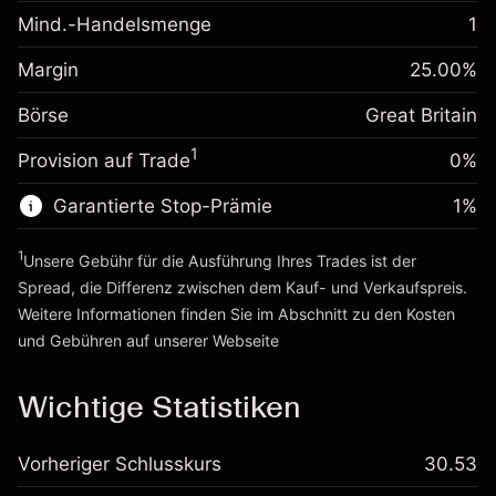
-0.021272
Übernachtfinanzierung
Mind.-Handelsmenge
1
%
Gebühren aus
Margin. Ihre Investition
£1,000.00
fremdfinanzierten
(-£0.85)
Margin
25.00
%
Positionswert
Anpassung der
-0.000646
Börse
Übernachtfinanzierung
Great Britain
Positionsgröße mit Hebelwirkung
%
Gebühren aus
~
£4,000.00
1
Provision auf Trade
0%
fremdfinanzierten
(-£0.03)
Geld aus Hebelwirkung ~
£3,000.00
Positionswert
Garantierte Stop-Prämie
1
%
Positionsgröße mit Hebelwirkung
Zur Plattform
~
£4,000.00
1
Unsere Gebühr für die Ausführung Ihres Trades ist der
Geld aus Hebelwirkung ~
£3,000.00
Spread, die Differenz zwischen dem Kauf- und Verkaufspreis.
Weitere Informationen finden Sie im Abschnitt zu den
Kosten
Zur Plattform
und Gebühren
auf unserer Webseite
Kosten und Gebühren
Wichtige Statistiken
Vorheriger Schlusskurs
30.53