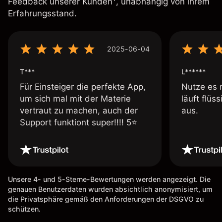
Feedback unserer Kunden
, unabhängig von ihrem
Erfahrungsstand.
2025-06-04
T***
L******
Für Einsteiger die perfekte App,
Nutze es 
um sich mal mit der Materie
läuft flüs
vertraut zu machen, auch der
aus.
Support funktiont super!!!! 5⭐️
Unsere 4- und 5-Sterne-Bewertungen werden angezeigt. Die
genauen Benutzerdaten wurden absichtlich anonymisiert, um
die Privatsphäre gemäß den Anforderungen der DSGVO zu
schützen.