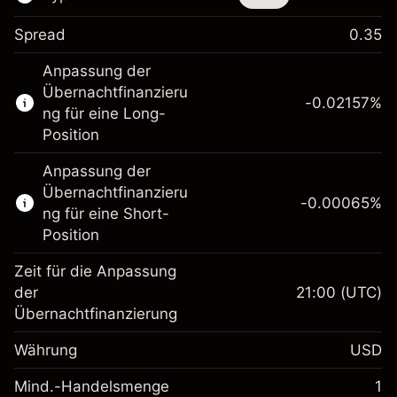
Spread
0.35
Dieses Finanzinstrument steht für das Traden
Anpassung der
über CFDs und Knock-outs zur Verfügung.
Übernachtfinanzieru
-0.02157
%
Erfahren Sie mehr über:
ng für eine Long-
Position
CFDs
Knock-outs
Anpassung der
Übernachtfinanzieru
-0.00065
%
ng für eine Short-
Position
Zeit für die Anpassung
Margin. Ihre Investition
$1,000.00
der
21:00
(UTC)
Übernachtfinanzierung
Anpassung der
-0.021568
Übernachtfinanzierung
Währung
USD
%
Gebühren aus
fremdfinanzierten
(-$1.08)
Mind.-Handelsmenge
1
Margin. Ihre Investition
$1,000.00
Positionswert