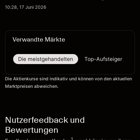
Aktienrückkäufe und Berichte über einen möglichen
10:28, 17 Juni 2026
T-Mobile US Deal geprägt wurde. Die
Wertentwicklung in der Vergangenheit ist kein
verlässlicher Indikator für zukünftige Ergebnisse.
Verwandte Märkte
Die meistgehandelten
Top-Aufsteiger
To
Die Aktienkurse sind indikativ und können von den aktuellen
Marktpreisen abweichen.
Nutzerfeedback und
Bewertungen
1