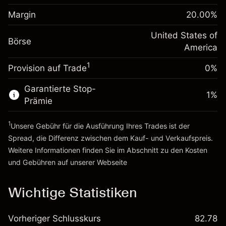
Anpassung der
Positionsgröße mit Hebelwirkung
Margin
20.00
%
-0.000654
Übernachtfinanzierung
~
$5,000.00
%
Gebühren aus
United States of
Geld aus Hebelwirkung ~
$4,000.00
Börse
fremdfinanzierten
(-$0.03)
America
Positionswert
1
Provision auf Trade
0%
Zur Plattform
Positionsgröße mit Hebelwirkung
~
$5,000.00
Garantierte Stop-
Geld aus Hebelwirkung ~
$4,000.00
1
%
Prämie
1
Zur Plattform
Unsere Gebühr für die Ausführung Ihres Trades ist der
Spread, die Differenz zwischen dem Kauf- und Verkaufspreis.
Weitere Informationen finden Sie im Abschnitt zu den
Kosten
und Gebühren
auf unserer Webseite
Kosten und Gebühren
Wichtige Statistiken
Vorheriger Schlusskurs
82.78