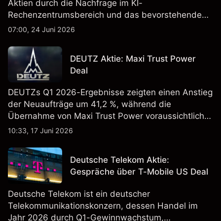
Aktien durch die Nachfrage im KI-
Rechenzentrumsbereich und das bevorstehende
„Advancing AI 2026"-Event im Juli Aufmerksamkeit
07:00, 24 Juni 2026
erregt haben. Die Wertentwicklung in der
Vergangenheit ist kein verlässlicher Indikator für
DEUTZ Aktie: Maxi Trust Power
zukünftige Ergebnisse.
Deal
DEUTZs Q1 2026-Ergebnisse zeigten einen Anstieg
der Neuaufträge um 41,2 %, während die
Übernahme von Maxi Trust Power voraussichtlich
40 Mio. € zum Umsatz von DEUTZ Energy
10:33, 17 Juni 2026
beitragen wird. Die Wertentwicklung in der
Vergangenheit ist kein verlässlicher Indikator für
Deutsche Telekom Aktie:
zukünftige Ergebnisse.
Gespräche über T-Mobile US Deal
Deutsche Telekom ist ein deutscher
Telekommunikationskonzern, dessen Handel im
Jahr 2026 durch Q1-Gewinnwachstum,