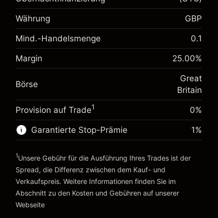
Währung
GBP
Margin. Ihre Investition
£1,000.00
Mind.-Handelsmenge
0.1
Anpassung der
-0.021271
Übernachtfinanzierung
%
Margin
25.00
%
Gebühren aus fremdfinanzierten
Margin. Ihre Investition
£1,000.00
(-£0.85)
Positionswert
Great
Anpassung der
Börse
Positionsgröße mit Hebelwirkung ~
£4,000.00
-0.000647
Britain
Übernachtfinanzierung
Geld aus Hebelwirkung ~
£3,000.00
%
Gebühren aus fremdfinanzierten
1
Provision auf Trade
(-£0.03)
0%
Positionswert
Zur Plattform
Positionsgröße mit Hebelwirkung ~
£4,000.00
Garantierte Stop-Prämie
1
%
Geld aus Hebelwirkung ~
£3,000.00
1
Unsere Gebühr für die Ausführung Ihres Trades ist der
Spread, die Differenz zwischen dem Kauf- und
Zur Plattform
Verkaufspreis. Weitere Informationen finden Sie im
Abschnitt zu den
Kosten und Gebühren
auf unserer
Kosten und Gebühren
Webseite