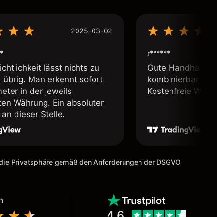
2025-03-02
*
r******
chtlichkeit lässt nichts zu
Gute Handhabung,
übrig. Man erkennt sofort
kombinierbar und 
eter in der jeweils
Kostenfreie Webin
lten Währung. Ein absoluter
an dieser Stelle.
m die Privatsphäre gemäß den Anforderungen der DSGVO
n
4.6