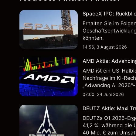
SpaceX-IPO: Rückbli
Erhalten Sie im Folg
Geschäftsentwicklung
könnten.
14:56, 3 August 2026
AMD Aktie: Advancin
AMD ist ein US-Halbl
Nachfrage im KI-Rec
„Advancing AI 2026"-
Wertentwicklung in der
07:00, 24 Juni 2026
zukünftige Ergebnisse
DEUTZ Aktie: Maxi Tr
DEUTZs Q1 2026-Erge
41,2 %, während die 
40 Mio. € zum Umsatz