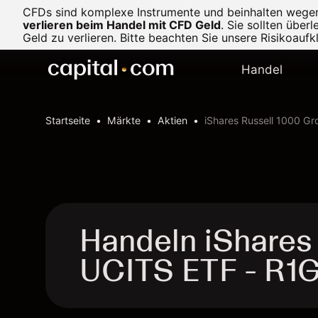
CFDs sind komplexe Instrumente und beinhalten wegen d
verlieren beim Handel mit CFD Geld
.
Sie sollten über
Geld zu verlieren. Bitte beachten Sie unsere
Risikoaufk
Handel
Startseite
Märkte
Aktien
iShares Russell 1000 G
Handeln iShares
UCITS ETF - R1