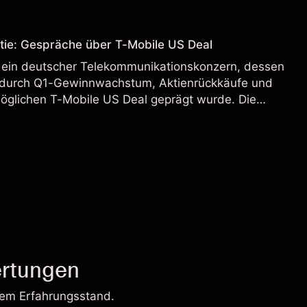
 Vergangenheit ist kein verlässlicher Indikator für
.
tie: Gespräche über T-Mobile US Deal
 ein deutscher Telekommunikationskonzern, dessen
 durch Q1-Gewinnwachstum, Aktienrückkäufe und
möglichen T-Mobile US Deal geprägt wurde. Die
 Vergangenheit ist kein verlässlicher Indikator für
.
rtungen
rem Erfahrungsstand.