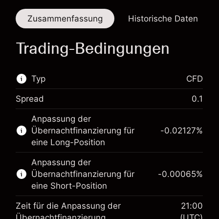
Zusammenfassung
Historische Daten
Trading-Bedingungen
Typ
CFD
Spread
0.1
Dieser Finanzmarkt steht für das CFD-Trading
Anpassung der
zur Verfügung.
Übernachtfinanzierung für
-0.02127
%
Erfahren Sie mehr über:
eine Long-Position
CFDs
Anpassung der
Übernachtfinanzierung für
-0.00065
%
eine Short-Position
Zeit für die Anpassung der
21:00
Übernachtfinanzierung
(UTC)