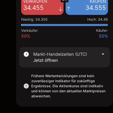
VERKAUFEN
KAUFEN
34.455
34.555
Niedrig
:
34.305
Hoch
:
34.46
Verkäufer:
Käufer:
50%
50%
Markt-Handelzeiten (UTC)
Jetzt öffnen
Frühere Wertentwicklungen sind kein
zuverlässiger Indikator für zukünftige
Ergebnisse. Die Aktienkurse sind indikativ
und können von den aktuellen Marktpreisen
abweichen.