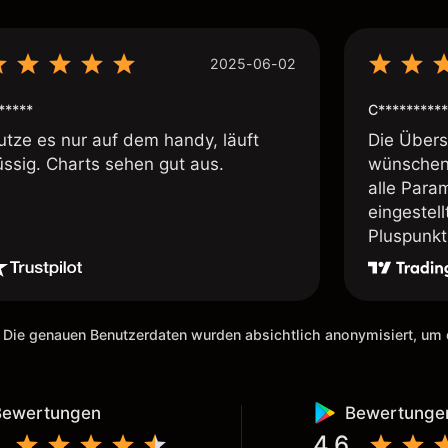
2025-06-02
*****
C**********
utze es nur auf dem handy, läuft
Die Übersi
üssig. Charts sehen gut aus.
wünschen 
alle Param
eingestel
Pluspunkt 
 Die genauen Benutzerdaten wurden absichtlich anonymisiert, u
Bewertungen
Bewertunge
4.6