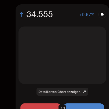
34.555
+0.67%
The chart shows the R1GB stock price data
over the last 1 day, with a current price of
34.555, a high of 34.46, and a low of
34.305.
Detaillierten Chart anzeigen
0.1