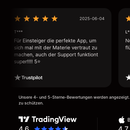
2025-06-04
T***
L*
Für Einsteiger die perfekte App, um
N
sich mal mit der Materie vertraut zu
fl
machen, auch der Support funktiont
super!!!! 5⭐️
Unsere 4- und 5-Sterne-Bewertungen werden angezeigt.
zu schützen.
4.6
4.7