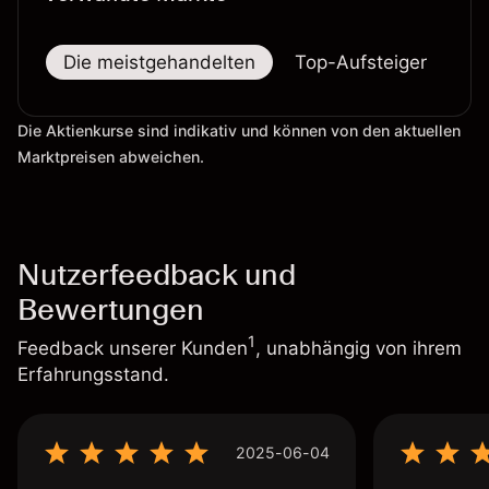
Die meistgehandelten
Top-Aufsteiger
To
Die Aktienkurse sind indikativ und können von den aktuellen
Marktpreisen abweichen.
Nutzerfeedback und
Bewertungen
1
Feedback unserer Kunden
, unabhängig von ihrem
Erfahrungsstand.
2025-06-04