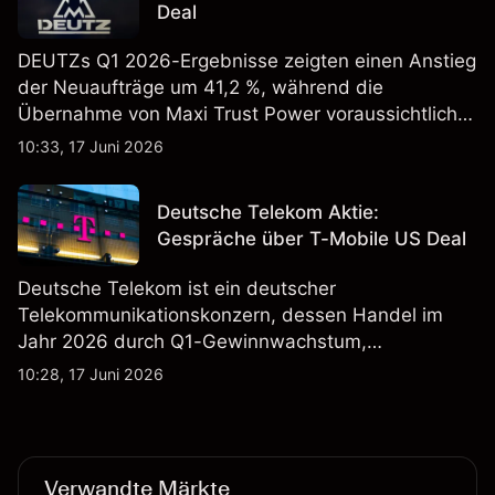
Deal
DEUTZs Q1 2026-Ergebnisse zeigten einen Anstieg
der Neuaufträge um 41,2 %, während die
Übernahme von Maxi Trust Power voraussichtlich
40 Mio. € zum Umsatz von DEUTZ Energy
10:33, 17 Juni 2026
beitragen wird. Die Wertentwicklung in der
Vergangenheit ist kein verlässlicher Indikator für
Deutsche Telekom Aktie:
zukünftige Ergebnisse.
Gespräche über T-Mobile US Deal
Deutsche Telekom ist ein deutscher
Telekommunikationskonzern, dessen Handel im
Jahr 2026 durch Q1-Gewinnwachstum,
Aktienrückkäufe und Berichte über einen möglichen
10:28, 17 Juni 2026
T-Mobile US Deal geprägt wurde. Die
Wertentwicklung in der Vergangenheit ist kein
verlässlicher Indikator für zukünftige Ergebnisse.
Verwandte Märkte