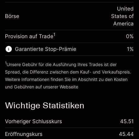
Positionswert
Anpassung der
-0.000682
Übernachtfinanzierung
United
Positionsgröße mit Hebelwirkung
%
Gebühren aus
Börse
States of
~
$5,000.00
fremdfinanzierten
(-$0.03)
America
Geld aus Hebelwirkung ~
$4,000.00
Positionswert
1
Provision auf Trade
0%
Positionsgröße mit Hebelwirkung
Zur Plattform
~
$5,000.00
Garantierte Stop-Prämie
1
%
Geld aus Hebelwirkung ~
$4,000.00
1
Unsere Gebühr für die Ausführung Ihres Trades ist der
Zur Plattform
Spread, die Differenz zwischen dem Kauf- und Verkaufspreis.
Weitere Informationen finden Sie im Abschnitt zu den
Kosten
und Gebühren
auf unserer Webseite
Kosten und Gebühren
Wichtige Statistiken
Vorheriger Schlusskurs
45.51
Eröffnungskurs
45.44