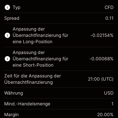
Typ
CFD
Spread
0.11
Dieser Finanzmarkt steht für das CFD-
Anpassung der
Trading zur Verfügung.
Übernachtfinanzierung für
-0.02154
%
Erfahren Sie mehr über:
eine Long-Position
CFDs
Anpassung der
Übernachtfinanzierung für
-0.00068
%
eine Short-Position
Zeit für die Anpassung der
21:00
(UTC)
Übernachtfinanzierung
Margin. Ihre Investition
$1,000.00
Währung
USD
Anpassung der
-0.02154
Übernachtfinanzierung
Mind.-Handelsmenge
1
%
Gebühren aus
Margin. Ihre Investition
$1,000.00
fremdfinanzierten
(-$1.08)
Margin
20.00
%