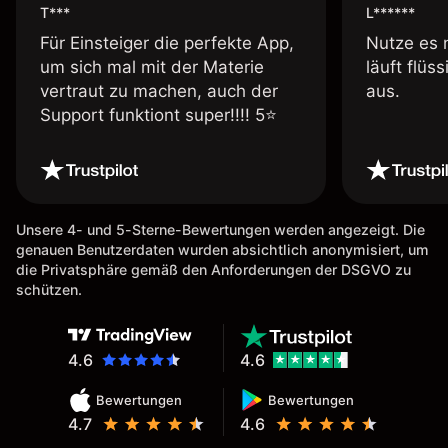
T***
L******
Für Einsteiger die perfekte App,
Nutze es 
um sich mal mit der Materie
läuft flüs
vertraut zu machen, auch der
aus.
Support funktiont super!!!! 5⭐️
Unsere 4- und 5-Sterne-Bewertungen werden angezeigt. Die
genauen Benutzerdaten wurden absichtlich anonymisiert, um
die Privatsphäre gemäß den Anforderungen der DSGVO zu
schützen.
4.6
4.6
Bewertungen
Bewertungen
4.7
4.6