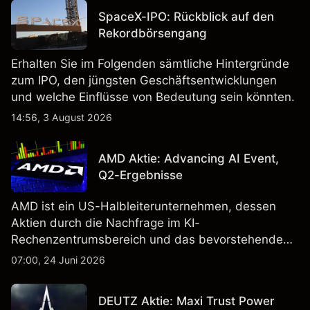
SpaceX-IPO: Rückblick auf den
Rekordbörsengang
Erhalten Sie im Folgenden sämtliche Hintergründe
zum IPO, den jüngsten Geschäftsentwicklungen
und welche Einflüsse von Bedeutung sein könnten.
14:56, 3 August 2026
AMD Aktie: Advancing AI Event,
Q2-Ergebnisse
AMD ist ein US-Halbleiterunternehmen, dessen
Aktien durch die Nachfrage im KI-
Rechenzentrumsbereich und das bevorstehende
„Advancing AI 2026"-Event im Juli Aufmerksamkeit
07:00, 24 Juni 2026
erregt haben. Die Wertentwicklung in der
Vergangenheit ist kein verlässlicher Indikator für
DEUTZ Aktie: Maxi Trust Power
zukünftige Ergebnisse.