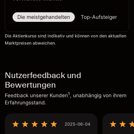
Die meistgehandelten
Top-Aufsteiger
To
Die Aktienkurse sind indikativ und können von den aktuellen
Marktpreisen abweichen.
Nutzerfeedback und
Bewertungen
1
Feedback unserer Kunden
, unabhängig von ihrem
Erfahrungsstand.
2025-06-04