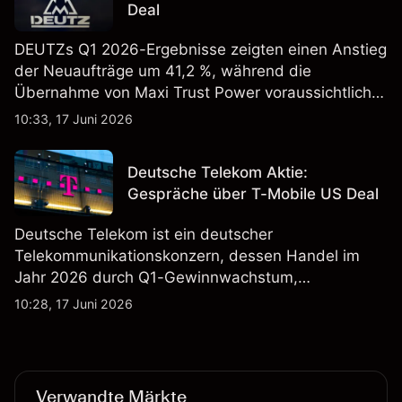
Deal
DEUTZs Q1 2026-Ergebnisse zeigten einen Anstieg
der Neuaufträge um 41,2 %, während die
Übernahme von Maxi Trust Power voraussichtlich
40 Mio. € zum Umsatz von DEUTZ Energy
10:33, 17 Juni 2026
beitragen wird. Die Wertentwicklung in der
Vergangenheit ist kein verlässlicher Indikator für
Deutsche Telekom Aktie:
zukünftige Ergebnisse.
Gespräche über T-Mobile US Deal
Deutsche Telekom ist ein deutscher
Telekommunikationskonzern, dessen Handel im
Jahr 2026 durch Q1-Gewinnwachstum,
Aktienrückkäufe und Berichte über einen möglichen
10:28, 17 Juni 2026
T-Mobile US Deal geprägt wurde. Die
Wertentwicklung in der Vergangenheit ist kein
verlässlicher Indikator für zukünftige Ergebnisse.
Verwandte Märkte