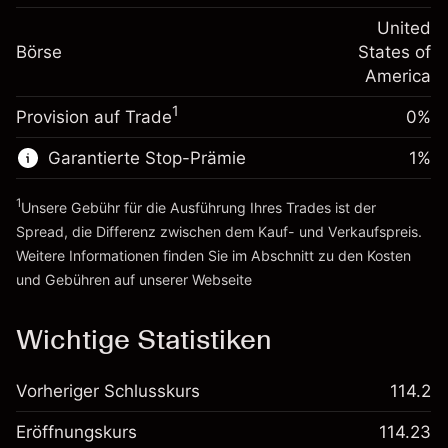
Positionswert
Anpassung der
-0.000626
Übernachtfinanzierung
United
Positionsgröße mit Hebelwirkung
%
Gebühren aus
Börse
States of
~
$5,000.00
fremdfinanzierten
(-$0.03)
America
Geld aus Hebelwirkung ~
$4,000.00
Positionswert
1
Provision auf Trade
0%
Positionsgröße mit Hebelwirkung
Zur Plattform
~
$5,000.00
Garantierte Stop-Prämie
1
%
Geld aus Hebelwirkung ~
$4,000.00
1
Unsere Gebühr für die Ausführung Ihres Trades ist der
Zur Plattform
Spread, die Differenz zwischen dem Kauf- und Verkaufspreis.
Weitere Informationen finden Sie im Abschnitt zu den
Kosten
und Gebühren
auf unserer Webseite
Kosten und Gebühren
Wichtige Statistiken
Vorheriger Schlusskurs
114.2
Eröffnungskurs
114.23