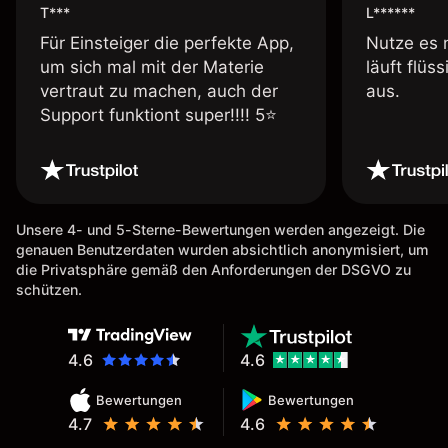
T***
L******
Für Einsteiger die perfekte App,
Nutze es 
um sich mal mit der Materie
läuft flüs
vertraut zu machen, auch der
aus.
Support funktiont super!!!! 5⭐️
Unsere 4- und 5-Sterne-Bewertungen werden angezeigt. Die
genauen Benutzerdaten wurden absichtlich anonymisiert, um
die Privatsphäre gemäß den Anforderungen der DSGVO zu
schützen.
4.6
4.6
Bewertungen
Bewertungen
4.7
4.6