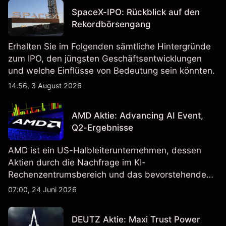
SpaceX-IPO: Rückblick auf den
Rekordbörsengang
Erhalten Sie im Folgenden sämtliche Hintergründe
zum IPO, den jüngsten Geschäftsentwicklungen
und welche Einflüsse von Bedeutung sein könnten.
14:56, 3 August 2026
AMD Aktie: Advancing AI Event,
Q2-Ergebnisse
AMD ist ein US-Halbleiterunternehmen, dessen
Aktien durch die Nachfrage im KI-
Rechenzentrumsbereich und das bevorstehende
„Advancing AI 2026"-Event im Juli Aufmerksamkeit
07:00, 24 Juni 2026
erregt haben. Die Wertentwicklung in der
Vergangenheit ist kein verlässlicher Indikator für
DEUTZ Aktie: Maxi Trust Power
zukünftige Ergebnisse.