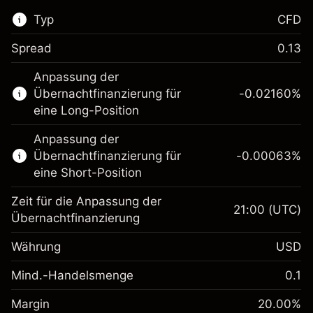
Typ
CFD
Spread
0.13
Dieser Finanzmarkt steht für das CFD-
Anpassung der
Trading zur Verfügung.
Übernachtfinanzierung für
-0.02160
%
Erfahren Sie mehr über:
eine Long-Position
CFDs
Anpassung der
Übernachtfinanzierung für
-0.00063
%
eine Short-Position
Zeit für die Anpassung der
21:00
(UTC)
Übernachtfinanzierung
Margin. Ihre Investition
$1,000.00
Währung
USD
Anpassung der
-0.021596
Übernachtfinanzierung
Mind.-Handelsmenge
0.1
%
Gebühren aus
Margin. Ihre Investition
$1,000.00
fremdfinanzierten
(-$1.08)
Margin
20.00
%