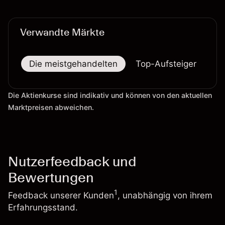
Wertentwicklung in der Vergangenheit ist kein
verlässlicher Indikator für zukünftige Ergebnisse.
Verwandte Märkte
Die meistgehandelten
Top-Aufsteiger
To
Die Aktienkurse sind indikativ und können von den aktuellen
Marktpreisen abweichen.
Nutzerfeedback und
Bewertungen
1
Feedback unserer Kunden
, unabhängig von ihrem
Erfahrungsstand.