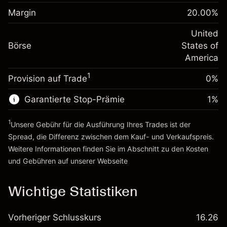
Margin. Ihre Investition
$1,000.00
fremdfinanzierten
(-$1.08)
Margin
20.00
%
Positionswert
Anpassung der
-0.000682
Übernachtfinanzierung
United
Positionsgröße mit Hebelwirkung
%
Gebühren aus
Börse
States of
~
$5,000.00
fremdfinanzierten
(-$0.03)
America
Geld aus Hebelwirkung ~
$4,000.00
Positionswert
1
Provision auf Trade
0%
Positionsgröße mit Hebelwirkung
Zur Plattform
~
$5,000.00
Garantierte Stop-Prämie
1
%
Geld aus Hebelwirkung ~
$4,000.00
1
Unsere Gebühr für die Ausführung Ihres Trades ist der
Zur Plattform
Spread, die Differenz zwischen dem Kauf- und Verkaufspreis.
Weitere Informationen finden Sie im Abschnitt zu den
Kosten
und Gebühren
auf unserer Webseite
Kosten und Gebühren
Wichtige Statistiken
Vorheriger Schlusskurs
16.26