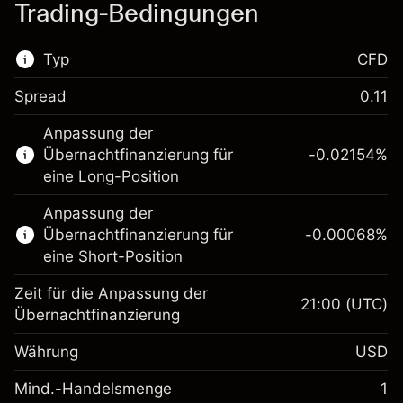
Trading-Bedingungen
Typ
CFD
Spread
0.11
Dieser Finanzmarkt steht für das CFD-
Anpassung der
Trading zur Verfügung.
Übernachtfinanzierung für
-0.02154
%
Erfahren Sie mehr über:
eine Long-Position
CFDs
Anpassung der
Übernachtfinanzierung für
-0.00068
%
eine Short-Position
Zeit für die Anpassung der
21:00
(UTC)
Übernachtfinanzierung
Margin. Ihre Investition
$1,000.00
Währung
USD
Anpassung der
-0.02154
Übernachtfinanzierung
Mind.-Handelsmenge
1
%
Gebühren aus