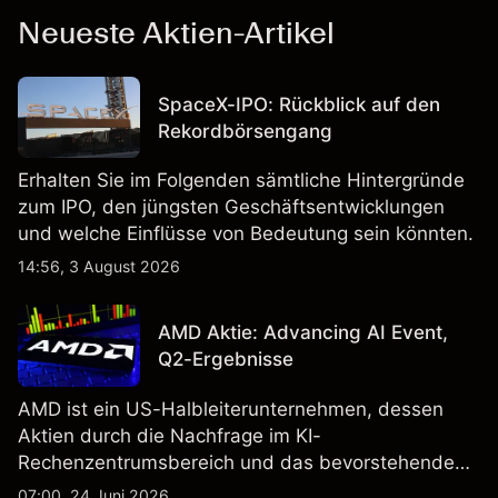
Neueste Aktien-Artikel
SpaceX-IPO: Rückblick auf den
Rekordbörsengang
Erhalten Sie im Folgenden sämtliche Hintergründe
zum IPO, den jüngsten Geschäftsentwicklungen
und welche Einflüsse von Bedeutung sein könnten.
14:56, 3 August 2026
AMD Aktie: Advancing AI Event,
Q2-Ergebnisse
AMD ist ein US-Halbleiterunternehmen, dessen
Aktien durch die Nachfrage im KI-
Rechenzentrumsbereich und das bevorstehende
„Advancing AI 2026"-Event im Juli Aufmerksamkeit
07:00, 24 Juni 2026