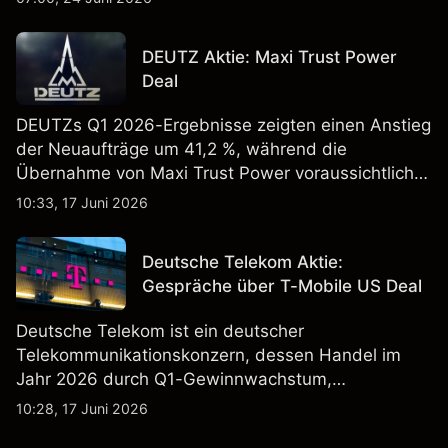
erregt haben. Die Wertentwicklung in der
Vergangenheit ist kein verlässlicher Indikator für
DEUTZ Aktie: Maxi Trust Power
zukünftige Ergebnisse.
Deal
DEUTZs Q1 2026-Ergebnisse zeigten einen Anstieg
der Neuaufträge um 41,2 %, während die
Übernahme von Maxi Trust Power voraussichtlich
40 Mio. € zum Umsatz von DEUTZ Energy
10:33, 17 Juni 2026
beitragen wird. Die Wertentwicklung in der
Vergangenheit ist kein verlässlicher Indikator für
Deutsche Telekom Aktie:
zukünftige Ergebnisse.
Gespräche über T-Mobile US Deal
Deutsche Telekom ist ein deutscher
Telekommunikationskonzern, dessen Handel im
Jahr 2026 durch Q1-Gewinnwachstum,
Aktienrückkäufe und Berichte über einen möglichen
10:28, 17 Juni 2026
T-Mobile US Deal geprägt wurde. Die