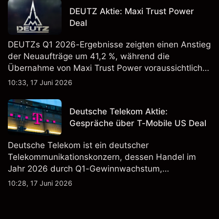
Vergangenheit ist kein verlässlicher Indikator für
DEUTZ Aktie: Maxi Trust Power
zukünftige Ergebnisse.
Deal
DEUTZs Q1 2026-Ergebnisse zeigten einen Anstieg
der Neuaufträge um 41,2 %, während die
Übernahme von Maxi Trust Power voraussichtlich
40 Mio. € zum Umsatz von DEUTZ Energy
10:33, 17 Juni 2026
beitragen wird. Die Wertentwicklung in der
Vergangenheit ist kein verlässlicher Indikator für
Deutsche Telekom Aktie:
zukünftige Ergebnisse.
Gespräche über T-Mobile US Deal
Deutsche Telekom ist ein deutscher
Telekommunikationskonzern, dessen Handel im
Jahr 2026 durch Q1-Gewinnwachstum,
Aktienrückkäufe und Berichte über einen möglichen
10:28, 17 Juni 2026
T-Mobile US Deal geprägt wurde. Die
Wertentwicklung in der Vergangenheit ist kein
verlässlicher Indikator für zukünftige Ergebnisse.