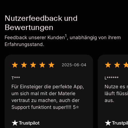
Nutzerfeedback und
Bewertungen
1
Feedback unserer Kunden
, unabhängig von ihrem
Erfahrungsstand.
2025-06-04
T***
L******
Für Einsteiger die perfekte App,
Nutze es 
um sich mal mit der Materie
läuft flüs
vertraut zu machen, auch der
aus.
Support funktiont super!!!! 5⭐️