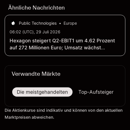
Ähnliche Nachrichten
Public Technologies
•
Europe
06:02 (UTC), 29 Juli 2026
Hexagon steigert Q2-EBIT1 um 4.62 Prozent
auf 272 Millionen Euro; Umsatz wächst
organisch um 12 Prozent auf 1'050.2 Millionen
Euro
Verwandte Märkte
Die meistgehandelten
Top-Aufsteiger
To
Die Aktienkurse sind indikativ und können von den aktuellen
Marktpreisen abweichen.