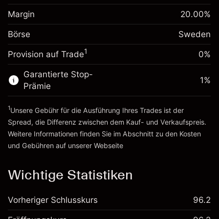
Anpassung der
Positionsgröße mit Hebelwirkung
Margin
20.00
%
Übernachtfinanzierung
~
SEK 5,000.00
-0.006562
%
Gebühren aus
Börse
Sweden
Geld aus Hebelwirkung ~
SEK 4,000.00
(-SEK 0.30)
fremdfinanzierten
1
Positionswert
Provision auf Trade
0%
Zur Plattform
Positionsgröße mit Hebelwirkung
Garantierte Stop-
~
SEK 5,000.00
1
%
Prämie
Geld aus Hebelwirkung ~
SEK 4,000.00
1
Unsere Gebühr für die Ausführung Ihres Trades ist der
Zur Plattform
Spread, die Differenz zwischen dem Kauf- und Verkaufspreis.
Weitere Informationen finden Sie im Abschnitt zu den
Kosten
und Gebühren
auf unserer Webseite
Kosten und Gebühren
Wichtige Statistiken
Vorheriger Schlusskurs
96.2