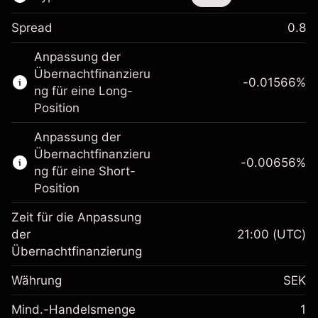
Spread
0.8
Dieses Finanzinstrument steht für das Traden
Anpassung der
über CFDs und Knock-outs zur Verfügung.
Übernachtfinanzieru
-0.01566
%
Erfahren Sie mehr über:
ng für eine Long-
Position
CFDs
Knock-outs
Anpassung der
Übernachtfinanzieru
-0.00656
%
ng für eine Short-
Position
Zeit für die Anpassung
Margin. Ihre Investition
SEK 1,000.00
der
21:00
(UTC)
Übernachtfinanzierung
Anpassung der
Übernachtfinanzierung
-0.01566
%
Währung
SEK
Gebühren aus
(-SEK 0.80)
fremdfinanzierten
Mind.-Handelsmenge
1
Margin. Ihre Investition
SEK 1,000.00
Positionswert