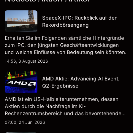
SpaceX-IPO: Rückblick auf den
Rekordbörsengang
Erhalten Sie im Folgenden sämtliche Hintergründe
zum IPO, den jüngsten Geschäftsentwicklungen
und welche Einflüsse von Bedeutung sein könnten.
14:56, 3 August 2026
AMD Aktie: Advancing AI Event,
Q2-Ergebnisse
AMD ist ein US-Halbleiterunternehmen, dessen
Aktien durch die Nachfrage im KI-
Rechenzentrumsbereich und das bevorstehende
„Advancing AI 2026"-Event im Juli Aufmerksamkeit
07:00, 24 Juni 2026
erregt haben. Die Wertentwicklung in der