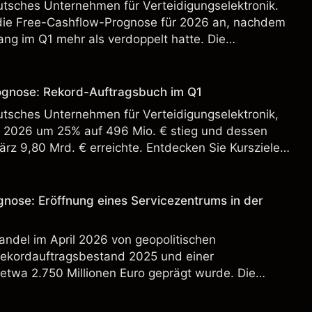
tsches Unternehmen für Verteidigungselektronik.
die Free-Cashflow-Prognose für 2026 an, nachdem
ang im Q1 mehr als verdoppelt hatte. Die
 Vergangenheit ist kein verlässlicher Indikator für
.
gnose: Rekord-Auftragsbuch im Q1
tsches Unternehmen für Verteidigungselektronik,
 2026 um 25% auf 496 Mio. € stieg und dessen
z 9,80 Mrd. € erreichte. Entdecken Sie Kursziele
 technische Analysen.
ose: Eröffnung eines Servicezentrums in der
del im April 2026 von geopolitischen
Rekordauftragsbestand 2025 und einer
twa 2.750 Millionen Euro geprägt wurde. Die
 Vergangenheit ist kein verlässlicher Indikator für
.