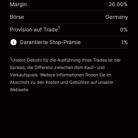
%
Margin
20.00
%
Gebühren aus fremdfinanzierten
Margin. Ihre Investition
€1,000.00
(-€0.87)
Positionswert
Börse
Germany
Anpassung der
Positionsgröße mit Hebelwirkung ~
€5,000.00
-0.004915
Übernachtfinanzierung
1
Geld aus Hebelwirkung ~
€4,000.00
Provision auf Trade
0%
%
Gebühren aus fremdfinanzierten
(-€0.25)
Positionswert
Garantierte Stop-Prämie
1
%
Zur Plattform
Positionsgröße mit Hebelwirkung ~
€5,000.00
Geld aus Hebelwirkung ~
€4,000.00
1
Unsere Gebühr für die Ausführung Ihres Trades ist der
Spread, die Differenz zwischen dem Kauf- und
Verkaufspreis. Weitere Informationen finden Sie im
Zur Plattform
Abschnitt zu den
Kosten und Gebühren
auf unserer
Kosten und Gebühren
Webseite