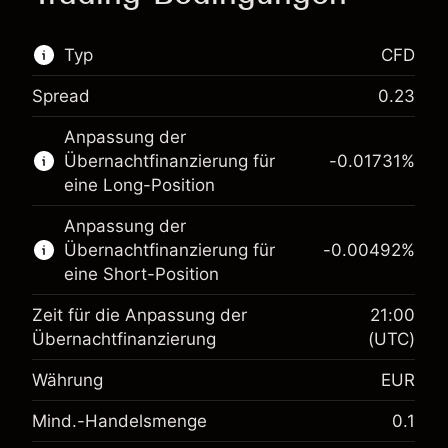
Typ
CFD
Spread
0.23
Dieser Finanzmarkt steht für das CFD-Trading
Anpassung der
zur Verfügung.
Übernachtfinanzierung für
-0.01731
%
Erfahren Sie mehr über:
eine Long-Position
CFDs
Anpassung der
Übernachtfinanzierung für
-0.00492
%
eine Short-Position
Zeit für die Anpassung der
21:00
Übernachtfinanzierung
(UTC)
Währung
EUR
Margin. Ihre Investition
€1,000.00
Mind.-Handelsmenge
0.1
Anpassung der
-0.017307
Übernachtfinanzierung