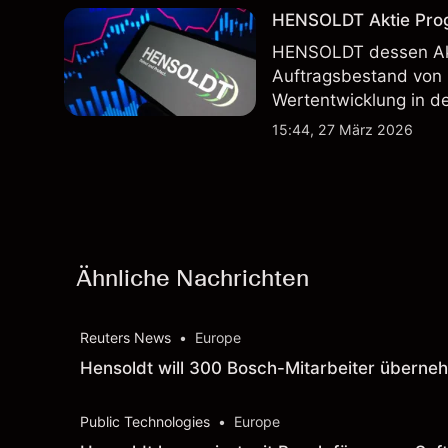
HENSOLDT Aktie Progn
HENSOLDT dessen Akt
Auftragsbestand von 
Wertentwicklung in der
zukünftige Ergebnisse
15:44, 27 März 2026
technische Analysen.
Ähnliche Nachrichten
Reuters News
•
Europe
Hensoldt will 300 Bosch-Mitarbeiter überne
Public Technologies
•
Europe