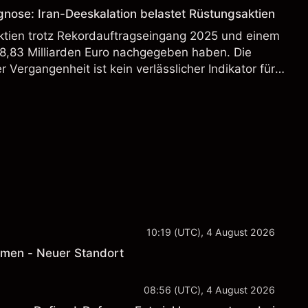
ose: Iran-Deeskalation belastet Rüstungsaktien
ien trotz Rekordauftragseingang 2025 und einem
8,83 Milliarden Euro nachgegeben haben. Die
 Vergangenheit ist kein verlässlicher Indikator für
. Entdecken Sie Kursziele Dritter für HAG sowie
10:19 (UTC), 4 August 2026
hmen - Neuer Standort
08:56 (UTC), 4 August 2026