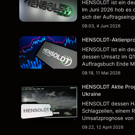
HENSOLDT ist ein deu
Im Juni 2026 hob es 
sich der Auftragseing
Wertentwicklung in der
08:03, 4 Juni 2026
zukünftige Ergebnisse
HENSOLDT-Aktienpro
HENSOLDT ist ein deu
dessen Umsatz im Q1
Auftragsbuch Ende Mär
Dritter für HAG sowie
08:18, 11 Mai 2026
HENSOLDT Aktie Progn
Ukraine
HENSOLDT dessen Han
Schlagzeilen, einem 
Umsatzprognose von e
Wertentwicklung in der
09:22, 12 April 2026
zukünftige Ergebnisse