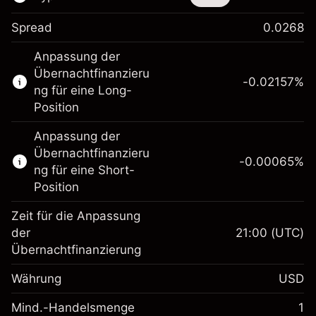
Spread
0.0268
Dieses Finanzinstrument steht für das Traden
Anpassung der
über CFDs und Knock-outs zur Verfügung.
Übernachtfinanzieru
-0.02157
%
Erfahren Sie mehr über:
ng für eine Long-
Position
CFDs
Knock-outs
Anpassung der
Übernachtfinanzieru
-0.00065
%
ng für eine Short-
Position
Zeit für die Anpassung
Margin. Ihre Investition
$1,000.00
der
21:00
(UTC)
Übernachtfinanzierung
Anpassung der
-0.021568
Übernachtfinanzierung
Währung
USD
%
Gebühren aus
fremdfinanzierten
(-$1.08)
Mind.-Handelsmenge
1
Margin. Ihre Investition
$1,000.00
Positionswert