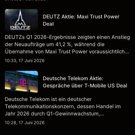
erregt haben. Die Wertentwicklung in der
Vergangenheit ist kein verlässlicher Indikator für
DEUTZ Aktie: Maxi Trust Power
zukünftige Ergebnisse.
Deal
DEUTZs Q1 2026-Ergebnisse zeigten einen Anstieg
der Neuaufträge um 41,2 %, während die
Übernahme von Maxi Trust Power voraussichtlich
40 Mio. € zum Umsatz von DEUTZ Energy
10:33, 17 Juni 2026
beitragen wird. Die Wertentwicklung in der
Vergangenheit ist kein verlässlicher Indikator für
Deutsche Telekom Aktie:
zukünftige Ergebnisse.
Gespräche über T-Mobile US Deal
Deutsche Telekom ist ein deutscher
Telekommunikationskonzern, dessen Handel im
Jahr 2026 durch Q1-Gewinnwachstum,
Aktienrückkäufe und Berichte über einen möglichen
10:28, 17 Juni 2026
T-Mobile US Deal geprägt wurde. Die