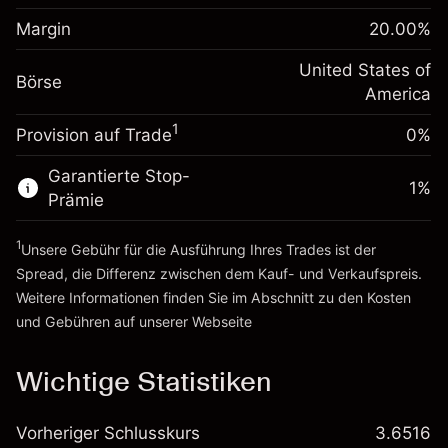
Anpassung der
Positionsgröße mit Hebelwirkung
Margin
20.00
%
-0.000654
Übernachtfinanzierung
~
$5,000.00
%
Gebühren aus
United States of
Geld aus Hebelwirkung ~
$4,000.00
Börse
fremdfinanzierten
(-$0.03)
America
Positionswert
1
Provision auf Trade
0%
Zur Plattform
Positionsgröße mit Hebelwirkung
~
$5,000.00
Garantierte Stop-
Geld aus Hebelwirkung ~
$4,000.00
1
%
Prämie
1
Zur Plattform
Unsere Gebühr für die Ausführung Ihres Trades ist der
Spread, die Differenz zwischen dem Kauf- und Verkaufspreis.
Weitere Informationen finden Sie im Abschnitt zu den
Kosten
und Gebühren
auf unserer Webseite
Kosten und Gebühren
Wichtige Statistiken
Vorheriger Schlusskurs
3.6516