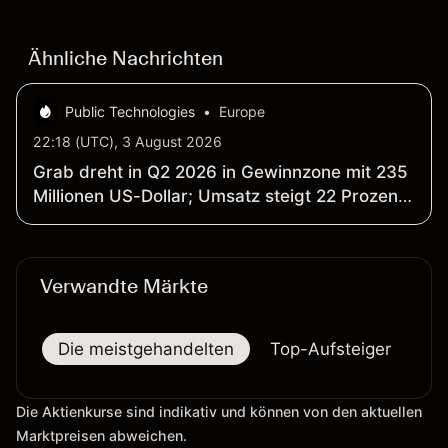
Wertentwicklung in der Vergangenheit ist kein
verlässlicher Indikator für zukünftige Ergebnisse.
Ähnliche Nachrichten
Public Technologies
•
Europe
22:18 (UTC), 3 August 2026
Grab dreht in Q2 2026 in Gewinnzone mit 235
Millionen US-Dollar; Umsatz steigt 22 Prozent
auf 997 Millionen US-Dollar
Verwandte Märkte
Die meistgehandelten
Top-Aufsteiger
To
Die Aktienkurse sind indikativ und können von den aktuellen
Marktpreisen abweichen.