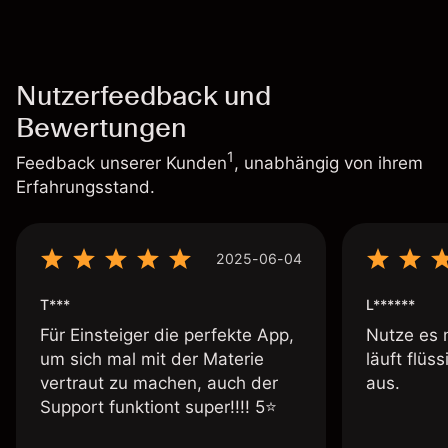
Nutzerfeedback und
Bewertungen
1
Feedback unserer Kunden
, unabhängig von ihrem
Erfahrungsstand.
2025-06-04
T***
L******
Für Einsteiger die perfekte App,
Nutze es 
um sich mal mit der Materie
läuft flüs
vertraut zu machen, auch der
aus.
Support funktiont super!!!! 5⭐️