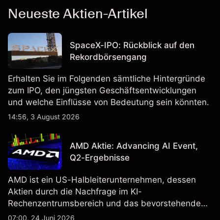
Neueste Aktien-Artikel
SpaceX-IPO: Rückblick auf den
Rekordbörsengang
Erhalten Sie im Folgenden sämtliche Hintergründe
zum IPO, den jüngsten Geschäftsentwicklungen
und welche Einflüsse von Bedeutung sein könnten.
14:56, 3 August 2026
AMD Aktie: Advancing AI Event,
Q2-Ergebnisse
AMD ist ein US-Halbleiterunternehmen, dessen
Aktien durch die Nachfrage im KI-
Rechenzentrumsbereich und das bevorstehende
„Advancing AI 2026"-Event im Juli Aufmerksamkeit
07:00, 24 Juni 2026