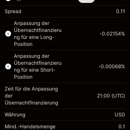
Spread
0.11
Dieses Finanzinstrument steht für das Traden
Anpassung der
über CFDs und Knock-outs zur Verfügung.
Übernachtfinanzieru
-0.02154
%
Erfahren Sie mehr über:
ng für eine Long-
Position
CFDs
Knock-outs
Anpassung der
Übernachtfinanzieru
-0.00068
%
ng für eine Short-
Position
Zeit für die Anpassung
Margin. Ihre Investition
$1,000.00
der
21:00
(UTC)
Übernachtfinanzierung
Anpassung der
-0.02154
Übernachtfinanzierung
Währung
USD
%
Gebühren aus
fremdfinanzierten
(-$1.08)
Mind.-Handelsmenge
0.1
Margin. Ihre Investition
$1,000.00
Positionswert