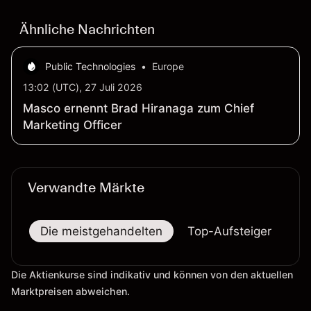
verlässlicher Indikator für zukünftige Ergebnisse.
Ähnliche Nachrichten
Public Technologies
•
Europe
13:02 (UTC), 27 Juli 2026
Masco ernennt Brad Hiranaga zum Chief
Marketing Officer
Verwandte Märkte
Die meistgehandelten
Top-Aufsteiger
To
Die Aktienkurse sind indikativ und können von den aktuellen
Marktpreisen abweichen.