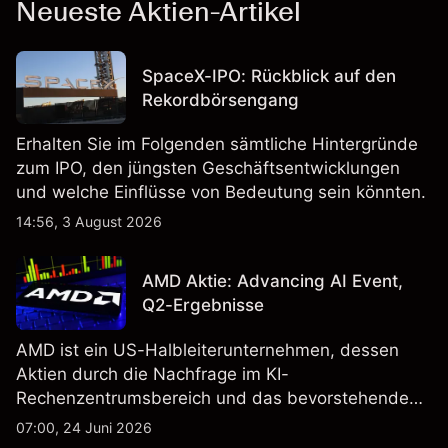
Neueste Aktien-Artikel
SpaceX-IPO: Rückblick auf den
Rekordbörsengang
Erhalten Sie im Folgenden sämtliche Hintergründe
zum IPO, den jüngsten Geschäftsentwicklungen
und welche Einflüsse von Bedeutung sein könnten.
14:56, 3 August 2026
AMD Aktie: Advancing AI Event,
Q2-Ergebnisse
AMD ist ein US-Halbleiterunternehmen, dessen
Aktien durch die Nachfrage im KI-
Rechenzentrumsbereich und das bevorstehende
„Advancing AI 2026"-Event im Juli Aufmerksamkeit
07:00, 24 Juni 2026
erregt haben. Die Wertentwicklung in der