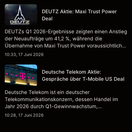
Vergangenheit ist kein verlässlicher Indikator für
DEUTZ Aktie: Maxi Trust Power
zukünftige Ergebnisse.
Deal
DEUTZs Q1 2026-Ergebnisse zeigten einen Anstieg
der Neuaufträge um 41,2 %, während die
Übernahme von Maxi Trust Power voraussichtlich
40 Mio. € zum Umsatz von DEUTZ Energy
10:33, 17 Juni 2026
beitragen wird. Die Wertentwicklung in der
Vergangenheit ist kein verlässlicher Indikator für
Deutsche Telekom Aktie:
zukünftige Ergebnisse.
Gespräche über T-Mobile US Deal
Deutsche Telekom ist ein deutscher
Telekommunikationskonzern, dessen Handel im
Jahr 2026 durch Q1-Gewinnwachstum,
Aktienrückkäufe und Berichte über einen möglichen
10:28, 17 Juni 2026
T-Mobile US Deal geprägt wurde. Die
Wertentwicklung in der Vergangenheit ist kein