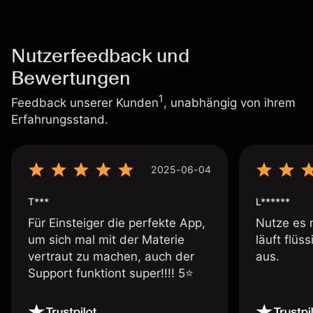
Nutzerfeedback und
Bewertungen
1
Feedback unserer Kunden
, unabhängig von ihrem
Erfahrungsstand.
2025-06-04
T***
L******
Für Einsteiger die perfekte App,
Nutze es 
um sich mal mit der Materie
läuft flüs
vertraut zu machen, auch der
aus.
Support funktiont super!!!! 5⭐️