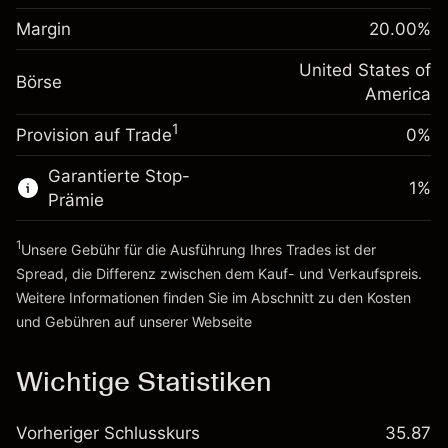
Anpassung der
Positionsgröße mit Hebelwirkung
Margin
20.00
%
-0.000682
Übernachtfinanzierung
~
$5,000.00
%
Gebühren aus
United States of
Geld aus Hebelwirkung ~
$4,000.00
Börse
fremdfinanzierten
(-$0.03)
America
Positionswert
1
Provision auf Trade
0%
Zur Plattform
Positionsgröße mit Hebelwirkung
~
$5,000.00
Garantierte Stop-
Geld aus Hebelwirkung ~
$4,000.00
1
%
Prämie
1
Zur Plattform
Unsere Gebühr für die Ausführung Ihres Trades ist der
Spread, die Differenz zwischen dem Kauf- und Verkaufspreis.
Weitere Informationen finden Sie im Abschnitt zu den
Kosten
und Gebühren
auf unserer Webseite
Kosten und Gebühren
Wichtige Statistiken
Vorheriger Schlusskurs
35.87