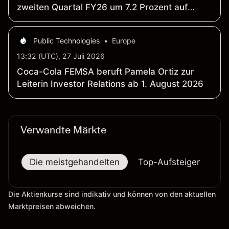
zweiten Quartal FY26 um 7.2 Prozent auf
18.47 Milliarden MXN; Umsatz wächst um 9.3
Prozent auf 231 Milliarden MXN
Public Technologies
•
Europe
13:32 (UTC), 27 Juli 2026
Coca-Cola FEMSA beruft Pamela Ortiz zur
Leiterin Investor Relations ab 1. August 2026
Verwandte Märkte
Die meistgehandelten
Top-Aufsteiger
To
Die Aktienkurse sind indikativ und können von den aktuellen
Marktpreisen abweichen.