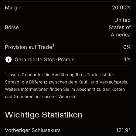
Margin. Ihre Investition
$1,000.00
fremdfinanzierten
(-$1.08)
Margin
20.00
%
Positionswert
Anpassung der
-0.000654
Übernachtfinanzierung
United
Positionsgröße mit Hebelwirkung
%
Gebühren aus
Börse
States of
~
$5,000.00
fremdfinanzierten
(-$0.03)
America
Geld aus Hebelwirkung ~
$4,000.00
Positionswert
1
Provision auf Trade
0%
Positionsgröße mit Hebelwirkung
Zur Plattform
~
$5,000.00
Garantierte Stop-Prämie
1
%
Geld aus Hebelwirkung ~
$4,000.00
1
Unsere Gebühr für die Ausführung Ihres Trades ist der
Zur Plattform
Spread, die Differenz zwischen dem Kauf- und Verkaufspreis.
Weitere Informationen finden Sie im Abschnitt zu den
Kosten
und Gebühren
auf unserer Webseite
Kosten und Gebühren
Wichtige Statistiken
Vorheriger Schlusskurs
121.91