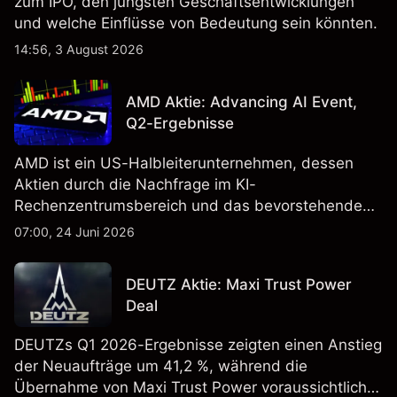
zum IPO, den jüngsten Geschäftsentwicklungen
und welche Einflüsse von Bedeutung sein könnten.
14:56, 3 August 2026
AMD Aktie: Advancing AI Event,
Q2-Ergebnisse
AMD ist ein US-Halbleiterunternehmen, dessen
Aktien durch die Nachfrage im KI-
Rechenzentrumsbereich und das bevorstehende
„Advancing AI 2026"-Event im Juli Aufmerksamkeit
07:00, 24 Juni 2026
erregt haben. Die Wertentwicklung in der
Vergangenheit ist kein verlässlicher Indikator für
DEUTZ Aktie: Maxi Trust Power
zukünftige Ergebnisse.
Deal
DEUTZs Q1 2026-Ergebnisse zeigten einen Anstieg
der Neuaufträge um 41,2 %, während die
Übernahme von Maxi Trust Power voraussichtlich