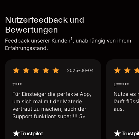
Nutzerfeedback und
Bewertungen
1
Feedback unserer Kunden
, unabhängig von ihrem
Erfahrungsstand.
2025-06-04
T***
L******
Für Einsteiger die perfekte App,
Nutze es 
um sich mal mit der Materie
läuft flüs
vertraut zu machen, auch der
aus.
Support funktiont super!!!! 5⭐️