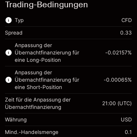
Trading-Bedingungen
Typ
CFD
Spread
0.33
Dieser Finanzmarkt steht für das CFD-
Anpassung der
Trading zur Verfügung.
Übernachtfinanzierung für
-0.02157
%
Erfahren Sie mehr über:
eine Long-Position
CFDs
Anpassung der
Übernachtfinanzierung für
-0.00065
%
eine Short-Position
Zeit für die Anpassung der
21:00
(UTC)
Übernachtfinanzierung
Margin. Ihre Investition
$1,000.00
Währung
USD
Anpassung der
-0.021568
Übernachtfinanzierung
Mind.-Handelsmenge
0.1
%
Gebühren aus