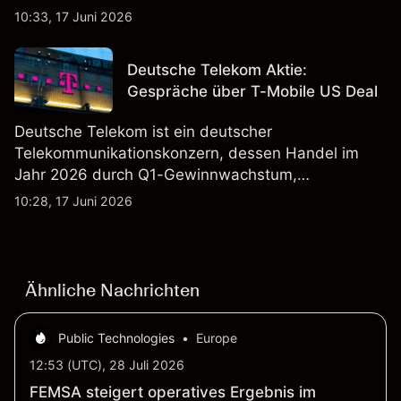
40 Mio. € zum Umsatz von DEUTZ Energy
10:33, 17 Juni 2026
beitragen wird. Die Wertentwicklung in der
Vergangenheit ist kein verlässlicher Indikator für
Deutsche Telekom Aktie:
zukünftige Ergebnisse.
Gespräche über T-Mobile US Deal
Deutsche Telekom ist ein deutscher
Telekommunikationskonzern, dessen Handel im
Jahr 2026 durch Q1-Gewinnwachstum,
Aktienrückkäufe und Berichte über einen möglichen
10:28, 17 Juni 2026
T-Mobile US Deal geprägt wurde. Die
Wertentwicklung in der Vergangenheit ist kein
verlässlicher Indikator für zukünftige Ergebnisse.
Ähnliche Nachrichten
Public Technologies
•
Europe
12:53 (UTC), 28 Juli 2026
FEMSA steigert operatives Ergebnis im