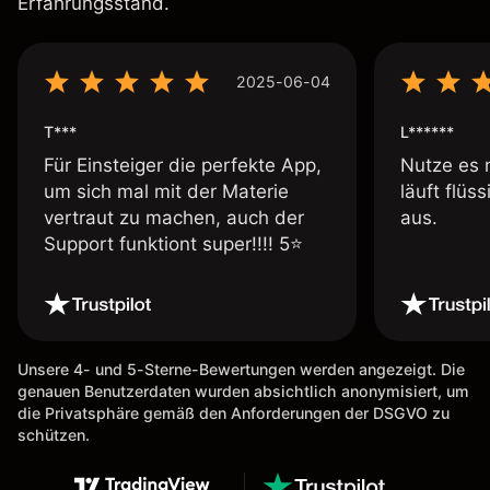
Erfahrungsstand.
2025-06-04
T***
L******
Für Einsteiger die perfekte App,
Nutze es 
um sich mal mit der Materie
läuft flüs
vertraut zu machen, auch der
aus.
Support funktiont super!!!! 5⭐️
Unsere 4- und 5-Sterne-Bewertungen werden angezeigt. Die
genauen Benutzerdaten wurden absichtlich anonymisiert, um
die Privatsphäre gemäß den Anforderungen der DSGVO zu
schützen.