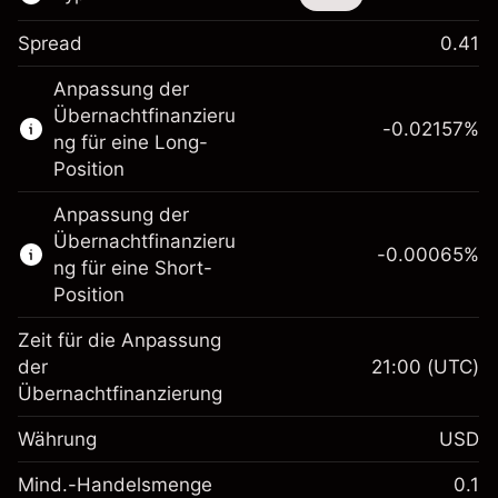
Spread
0.41
Dieses Finanzinstrument steht für das Traden
Anpassung der
über CFDs und Knock-outs zur Verfügung.
Übernachtfinanzieru
-0.02157
%
Erfahren Sie mehr über:
ng für eine Long-
Position
CFDs
Knock-outs
Anpassung der
Übernachtfinanzieru
-0.00065
%
ng für eine Short-
Position
Zeit für die Anpassung
Margin. Ihre Investition
$1,000.00
der
21:00
(UTC)
Übernachtfinanzierung
Anpassung der
-0.021568
Übernachtfinanzierung
Währung
USD
%
Gebühren aus
fremdfinanzierten
(-$1.08)
Mind.-Handelsmenge
0.1
Margin. Ihre Investition
$1,000.00
Positionswert