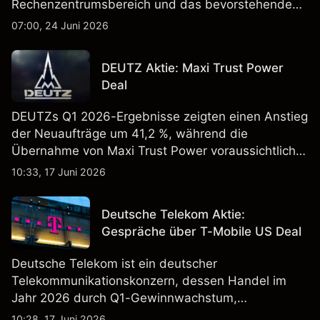
Rechenzentrumsbereich und das bevorstehende
„Advancing AI 2026"-Event im Juli Aufmerksamkeit
07:00, 24 Juni 2026
erregt haben. Die Wertentwicklung in der
Vergangenheit ist kein verlässlicher Indikator für
DEUTZ Aktie: Maxi Trust Power
zukünftige Ergebnisse.
Deal
DEUTZs Q1 2026-Ergebnisse zeigten einen Anstieg
der Neuaufträge um 41,2 %, während die
Übernahme von Maxi Trust Power voraussichtlich
40 Mio. € zum Umsatz von DEUTZ Energy
10:33, 17 Juni 2026
beitragen wird. Die Wertentwicklung in der
Vergangenheit ist kein verlässlicher Indikator für
Deutsche Telekom Aktie:
zukünftige Ergebnisse.
Gespräche über T-Mobile US Deal
Deutsche Telekom ist ein deutscher
Telekommunikationskonzern, dessen Handel im
Jahr 2026 durch Q1-Gewinnwachstum,
Aktienrückkäufe und Berichte über einen möglichen
10:28, 17 Juni 2026