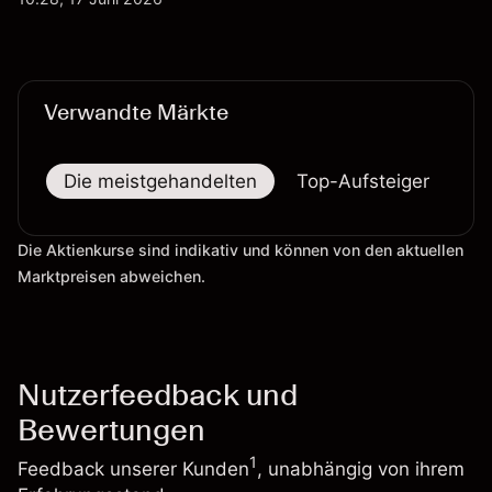
T-Mobile US Deal geprägt wurde. Die
Wertentwicklung in der Vergangenheit ist kein
verlässlicher Indikator für zukünftige Ergebnisse.
Verwandte Märkte
Die meistgehandelten
Top-Aufsteiger
To
Die Aktienkurse sind indikativ und können von den aktuellen
Marktpreisen abweichen.
Nutzerfeedback und
Bewertungen
1
Feedback unserer Kunden
, unabhängig von ihrem