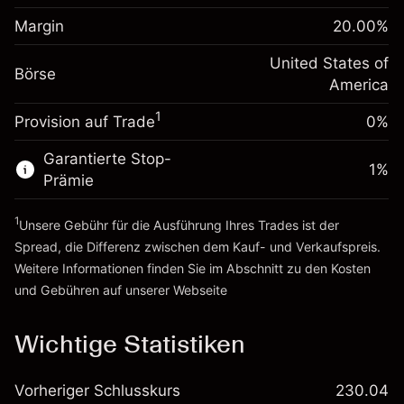
Anpassung der
Positionsgröße mit Hebelwirkung
Margin
20.00
%
-0.000654
Übernachtfinanzierung
~
$5,000.00
%
Gebühren aus
United States of
Geld aus Hebelwirkung ~
$4,000.00
Börse
fremdfinanzierten
(-$0.03)
America
Positionswert
1
Provision auf Trade
0%
Zur Plattform
Positionsgröße mit Hebelwirkung
~
$5,000.00
Garantierte Stop-
Geld aus Hebelwirkung ~
$4,000.00
1
%
Prämie
1
Zur Plattform
Unsere Gebühr für die Ausführung Ihres Trades ist der
Spread, die Differenz zwischen dem Kauf- und Verkaufspreis.
Weitere Informationen finden Sie im Abschnitt zu den
Kosten
und Gebühren
auf unserer Webseite
Kosten und Gebühren
Wichtige Statistiken
Vorheriger Schlusskurs
230.04