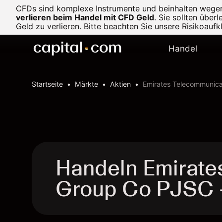
CFDs sind komplexe Instrumente und beinhalten wegen d
verlieren beim Handel mit CFD Geld
.
Sie sollten über
Geld zu verlieren. Bitte beachten Sie unsere
Risikoaufk
Handel
Startseite
Märkte
Aktien
Emirates Telecommunic
Handeln Emirate
Group Co PJSC