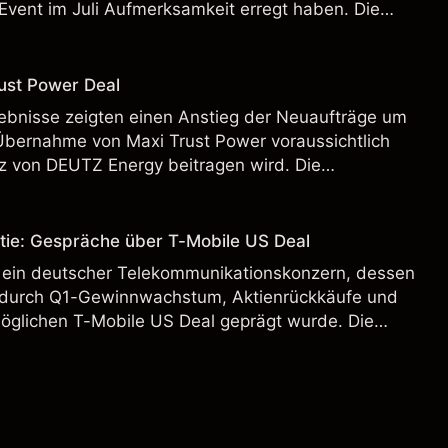
Event im Juli Aufmerksamkeit erregt haben. Die
 Vergangenheit ist kein verlässlicher Indikator für
.
ust Power Deal
bnisse zeigten einen Anstieg der Neuaufträge um
Übernahme von Maxi Trust Power voraussichtlich
 von DEUTZ Energy beitragen wird. Die
 Vergangenheit ist kein verlässlicher Indikator für
.
tie: Gespräche über T-Mobile US Deal
 ein deutscher Telekommunikationskonzern, dessen
 durch Q1-Gewinnwachstum, Aktienrückkäufe und
möglichen T-Mobile US Deal geprägt wurde. Die
 Vergangenheit ist kein verlässlicher Indikator für
.