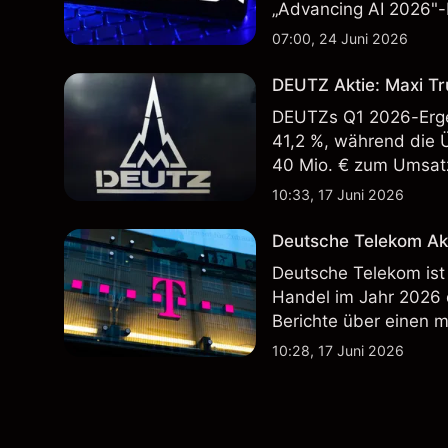
„Advancing AI 2026"-
Wertentwicklung in der
07:00, 24 Juni 2026
zukünftige Ergebnisse
DEUTZ Aktie: Maxi Tr
DEUTZs Q1 2026-Erge
41,2 %, während die 
40 Mio. € zum Umsatz
Wertentwicklung in der
10:33, 17 Juni 2026
zukünftige Ergebnisse
Deutsche Telekom Ak
Deutsche Telekom ist
Handel im Jahr 2026
Berichte über einen 
Wertentwicklung in der
10:28, 17 Juni 2026
zukünftige Ergebnisse