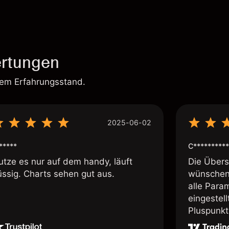
rtungen
rem Erfahrungsstand.
2025-06-02
*****
C**********
utze es nur auf dem handy, läuft
Die Übersi
üssig. Charts sehen gut aus.
wünschen 
alle Param
eingestel
Pluspunkt 