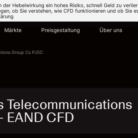
er Hebelwirkung ein hohes Risiko, schnell Geld zu verlier
legen, ob Sie verstehen, wie CFD funktionieren und ob Sie es
lärung
Märkte
Preisgestaltung
Über uns
ations Group Co PJSC
s Telecommunications
 - EAND CFD