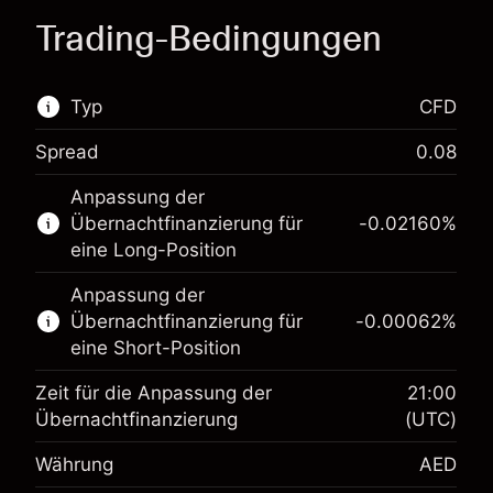
Trading-Bedingungen
Typ
CFD
Spread
0.08
Dieser Finanzmarkt steht für das CFD-Trading
Anpassung der
zur Verfügung.
Übernachtfinanzierung für
-0.02160
%
Erfahren Sie mehr über:
eine Long-Position
CFDs
Anpassung der
Übernachtfinanzierung für
-0.00062
%
eine Short-Position
Zeit für die Anpassung der
21:00
Übernachtfinanzierung
(UTC)
Währung
AED
Margin. Ihre Investition
AED 1,000.00