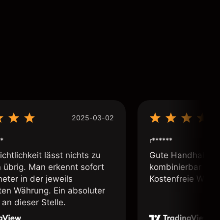
2025-03-02
*
r******
chtlichkeit lässt nichts zu
Gute Handhabung,
übrig. Man erkennt sofort
kombinierbar und 
eter in der jeweils
Kostenfreie Webin
lten Währung. Ein absoluter
an dieser Stelle.