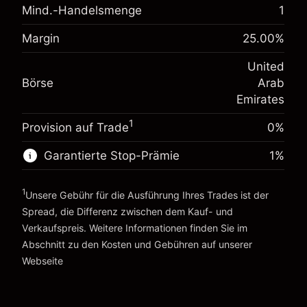
Mind.-Handelsmenge
1
Anpassung der
Übernachtfinanzierung
-0.0216
%
Margin
25.00
%
Gebühren aus
(-AED 0.86)
Margin. Ihre Investition
AED 1,000.00
fremdfinanzierten
United
Positionswert
Anpassung der
Börse
Arab
Übernachtfinanzierung
Positionsgröße mit Hebelwirkung
-0.000622
%
Emirates
Gebühren aus
~
AED 4,000.00
(-AED 0.02)
fremdfinanzierten
Geld aus Hebelwirkung ~
AED 3,000.00
1
Provision auf Trade
0%
Positionswert
Positionsgröße mit Hebelwirkung
Garantierte Stop-Prämie
1
%
Zur Plattform
~
AED 4,000.00
Geld aus Hebelwirkung ~
AED 3,000.00
1
Unsere Gebühr für die Ausführung Ihres Trades ist der
Spread, die Differenz zwischen dem Kauf- und
Zur Plattform
Verkaufspreis. Weitere Informationen finden Sie im
Abschnitt zu den
Kosten und Gebühren
auf unserer
Kosten und Gebühren
Webseite