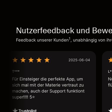
Nutzerfeedback und Bewe
1
Feedback unserer Kunden
, unabhängig von ih
2025-06-04
T***
L*
Für Einsteiger die perfekte App, um
N
sich mal mit der Materie vertraut zu
fl
machen, auch der Support funktiont
super!!!! 5⭐️